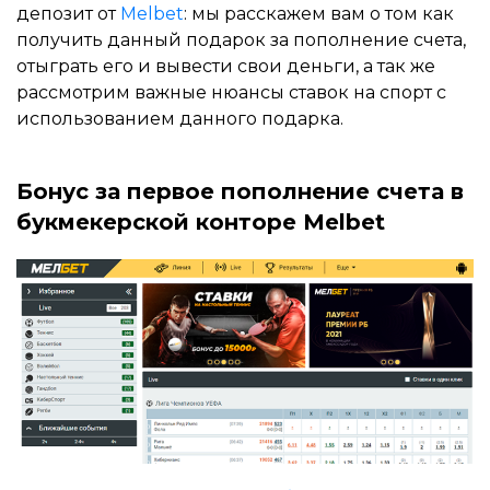
депозит от
Melbet
: мы расскажем вам о том как
получить данный подарок за пополнение счета,
отыграть его и вывести свои деньги, а так же
рассмотрим важные нюансы ставок на спорт с
использованием данного подарка.
Бонус за первое пополнение счета в
букмекерской конторе Melbet