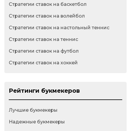
Стратегии ставок на баскетбол
Стратегии ставок на волейбол
Стратегии ставок на настольный теннис
Стратегии ставок на теннис
Стратегии ставок на футбол
Стратегии ставок на хоккей
Рейтинги букмекеров
Лучшие букмекеры
Надежные букмекеры