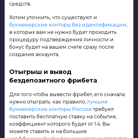
средств.
Хотим уточнить, что существуют и
букмекерские конторы без идентификации
,
в которых вам не нужно будет проходить
процедуру подтверждения личности и
бонус будет на вашем счете сразу после
создания аккаунта.
Отыгрыш и вывод
бездепозитного фрибета
Для того чтобы вывести фрибет, его сначала
нужно отыграть: как правило,
лучшие
букмекерские конторы России
требуют
поставить бесплатную ставку на событие,
коэффициент которого будет от 1.4. Вы
можете ставить и на большие