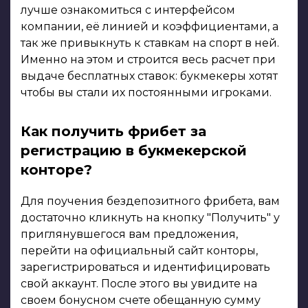
лучше ознакомиться с интерфейсом
компании, её линией и коэффициентами, а
так же привыкнуть к ставкам на спорт в ней.
Именно на этом и строится весь расчет при
выдаче бесплатных ставок: букмекеры хотят
чтобы вы стали их постоянными игроками.
Как получить фрибет за
регистрацию в букмекерской
конторе?
Для поучения бездепозитного фрибета, вам
достаточно кликнуть на кнопку "Получить" у
приглянувшегося вам предложения,
перейти на официальный сайт конторы,
зарегистрироваться и идентифицировать
свой аккаунт. После этого вы увидите на
своем бонусном счете обещанную сумму