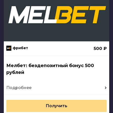
фрибет
500 ₽
Мелбет: бездепозитный бонус 500
рублей
Подробнее
Получить