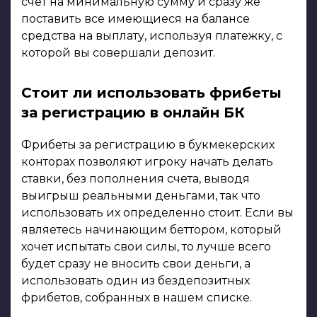
счет на минимальную сумму и сразу же
поставить все имеющиеся на балансе
средства на выплату, используя платежку, с
которой вы совершали депозит.
Стоит ли использовать фрибеты
за регистрацию в онлайн БК
Фрибеты за регистрацию в букмекерских
конторах позволяют игроку начать делать
ставки, без пополнения счета, выводя
выигрыш реальными деньгами, так что
использовать их определенно стоит. Если вы
являетесь начинающим беттором, который
хочет испытать свои силы, то лучше всего
будет сразу не вносить свои деньги, а
использовать один из бездепозитных
фрибетов, собранных в нашем списке.