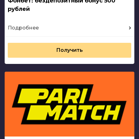
Фонбет: бездепозитный бонус 500
рублей
Подробнее
Получить