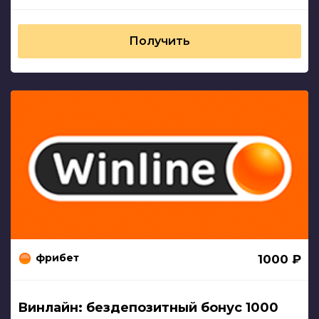
Получить
фрибет
1000 ₽
Винлайн: бездепозитный бонус 1000