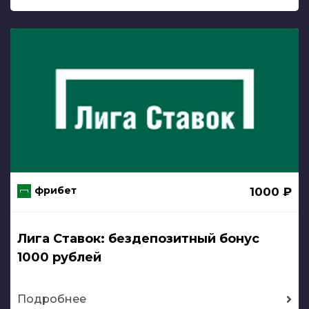
фрибет
1000 ₽
Лига Ставок: бездепозитный бонус
1000 рублей
Подробнее