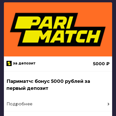
за депозит
5000 ₽
Париматч: бонус 5000 рублей за
первый депозит
Подробнее