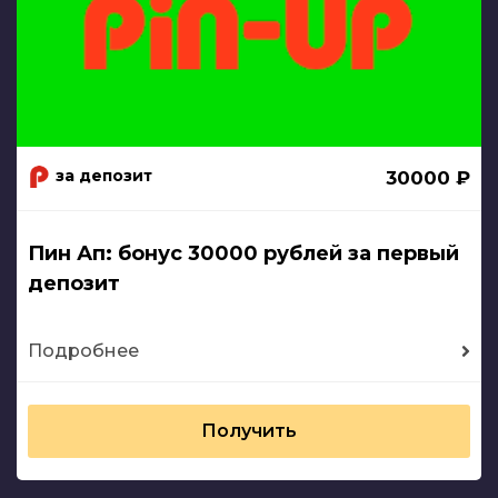
за депозит
30000 ₽
Пин Ап: бонус 30000 рублей за первый
депозит
Подробнее
Получить