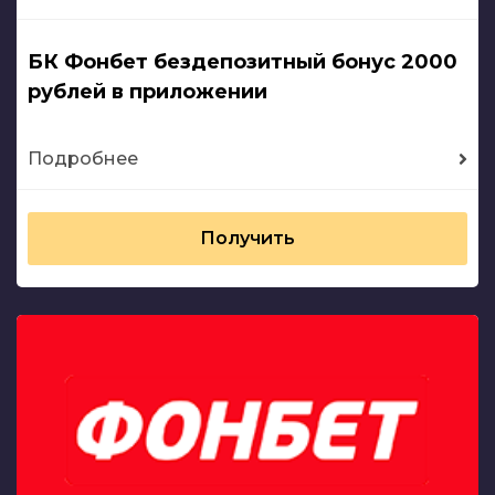
БК Фонбет бездепозитный бонус 2000
рублей в приложении
Подробнее
Получить