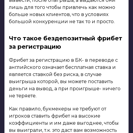
вывести, после отыгрыша, а выдаются они
лишь для того чтобы привлечь как можно
больше новых клиентов, что в условиях
большой конкуренции не так то и просто.
Что такое бездепозитный фрибет
за регистрацию
Фрибет за регистрацию в БК- в переводе с
английского означает бесплатная ставка и
является ставкой без риска, в случае
выигрыша которой, вы можете поставить
деньги на вывод, а при проигрыше- ничего
не теряете.
Как правило, букмекеры не требуют от
игроков ставить фрибет на высокие
коэффициенты и им даже выгоднее, чтобы
вы выиграли, т.к. это даст вам возможность