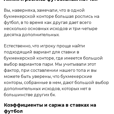
Вы, наверняка, замечали, что в одной
букмекерской конторе большая роспись на
футбол, в то время как другая дает всего
несколько основных исходов и три-четыре
десятка дополнительных.
Естественно, что игроку проще найти
подходящий вариант для ставки в
букмекерской конторе, где имеется большой
выбор вариантов пари. Мы учитывали этот
фактор, при составлении нашего топа и вы
можете быть уверены, что букмекерские
конторы, собранные в нем, дают большой выбор
дополнительных исходов, которых нет в
большинстве других бк.
Коэффициенты и саржа в ставках на
футбол