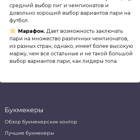
средний выбор лиг и чемпионатов и
довольно хороший выбор вариантов пари на
футбол.
Марафон.
Дает возможность заключать
пари на множество различных чемпионатов,
из разных стран, однако, имеет более высокую
маржу, чем все остальные и не такой большой
выбор вариантов пари, как лидеры топа.
Букмекеры
Обзор букмекерских контор
Лучшие букмекеры