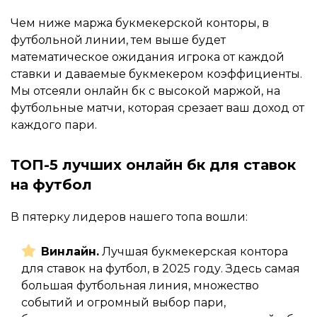
Чем ниже маржа букмекерской конторы, в
футбольной линии, тем выше будет
математическое ожидания игрока от каждой
ставки и даваемые букмекером коэффициенты.
Мы отсеяли онлайн бк с высокой маржой, на
футбольные матчи, которая срезает ваш доход от
каждого пари.
ТОП-5 лучших онлайн бк для ставок
на футбол
В пятерку лидеров нашего топа вошли:
Винлайн.
Лучшая букмекерская контора
для ставок на футбол, в 2025 году. Здесь самая
большая футбольная линия, множество
событий и огромный выбор пари,