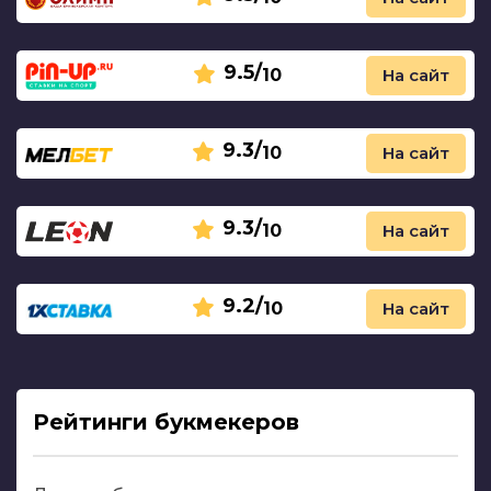
9.5/
10
На сайт
9.3/
10
На сайт
9.3/
10
На сайт
9.2/
10
На сайт
Рейтинги букмекеров