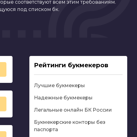
орые соответствуют всем этим требованиям.
ящуюся под списком бк.
Рейтинги букмекеров
Лучшие букмекеры
Надежные букмекеры
Легальные онлайн БК России
Букмекерские конторы без
паспорта