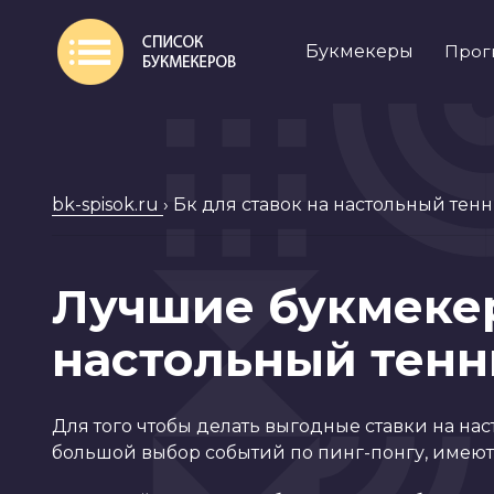
Букмекеры
Прог
bk-spisok.ru
›
Бк для ставок на настольный тен
Лучшие букмекер
настольный тенн
Для того чтобы делать выгодные ставки на на
большой выбор событий по пинг-понгу, имеют