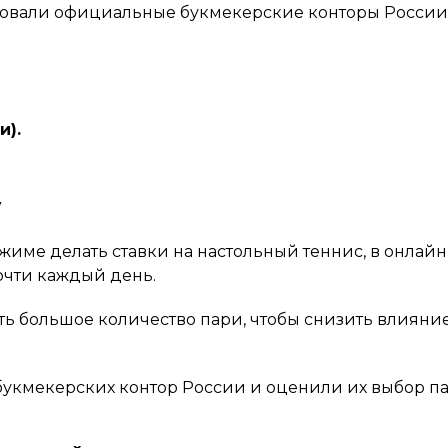
ровали официальные букмекерские конторы России
и).
у
име делать ставки на настольный теннис, в онлайн 
почти каждый день.
ать большое количество пари, чтобы снизить влиян
букмекерских контор России и оценили их выбор пар