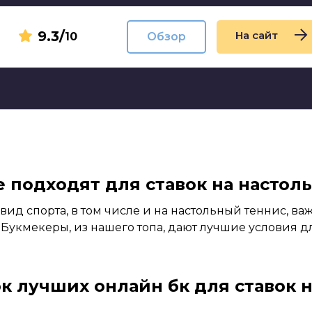
9.3/
На сайт
10
Обзор
 подходят для ставок на настол
ид спорта, в том числе и на настольный теннис, важ
Букмекеры, из нашего топа, дают лучшие условия дл
к лучших онлайн бк для ставок 