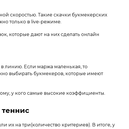
ной скоростью. Такие скачки букмекерских
но только в live-режиме.
вок, которые дают на них сделать онлайн
в линию. Если маржа маленькая, то
ужно выбирать букмекеров, которые имеют
ому, у кого самые высокие коэффициенты.
 теннис
 их на три(количество критериев). В итоге, у