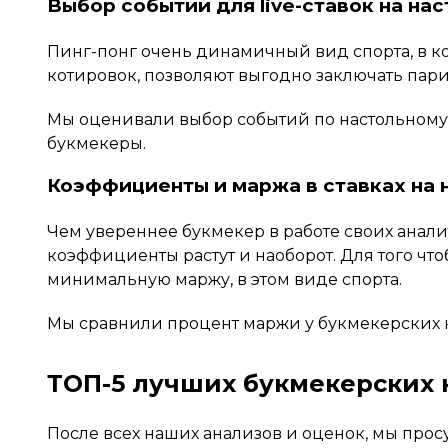
Выбор событий для live-ставок на на
Пинг-понг очень динамичный вид спорта, в к
котировок, позволяют выгодно заключать пари,
Мы оценивали выбор событий по настольному те
букмекеры.
Коэффициенты и маржа в ставках на 
Чем увереннее букмекер в работе своих анали
коэффициенты растут и наоборот. Для того чт
минимальную маржу, в этом виде спорта.
Мы сравнили процент маржи у букмекерских к
ТОП-5 лучших букмекерских к
После всех наших анализов и оценок, мы прос