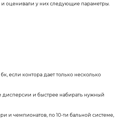
 и оценивали у них следующие параметры.
бк, если контора дает только несколько
ие дисперсии и быстрее набирать нужный
и и чемпионатов, по 10-ти бальной системе,