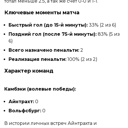
тотал меньше 2.5, а так же счет 0-0 и 1-1.
Ключевые моменты матча
Быстрый гол (до 15-й минуты):
33% (2 из 6)
Поздний гол (после 75-й минуты):
83% (5 из
6)
Всего назначено пенальти:
2
Реализация пенальти:
100% (2 из 2)
Характер команд
Камбэки (волевые победы):
Айнтрахт:
0
Вольфсбург:
0
В истории личных встреч Айнтрахта и