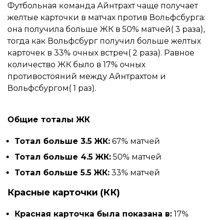
Футбольная команда Айнтрахт чаще получает
желтые карточки в матчах против Вольфсбурга:
она получила больше ЖК в 50% матчей( 3 раза),
тогда как Вольфсбург получил больше желтых
карточек в 33% очных встреч( 2 раза). Равное
количество ЖК было в 17% очных
противостояний между Айнтрахтом и
Вольфсбургом( 1 раз).
Общие тоталы ЖК
Тотал больше 3.5 ЖК:
67% матчей
Тотал больше 4.5 ЖК:
50% матчей
Тотал больше 5.5 ЖК:
33% матчей
Красные карточки (КК)
Красная карточка была показана в:
17%