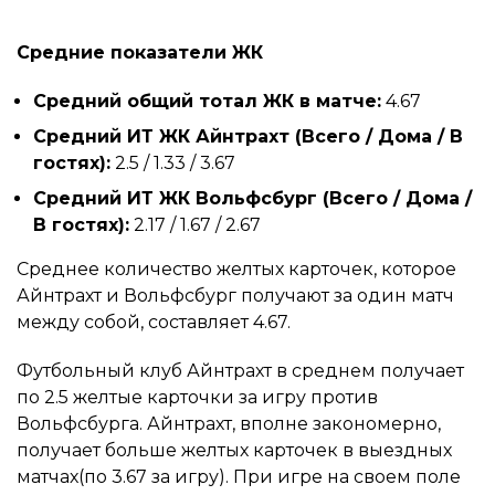
Средние показатели ЖК
Средний общий тотал ЖК в матче:
4.67
Средний ИТ ЖК Айнтрахт (Всего / Дома / В
гостях):
2.5 / 1.33 / 3.67
Средний ИТ ЖК Вольфсбург (Всего / Дома /
В гостях):
2.17 / 1.67 / 2.67
Среднее количество желтых карточек, которое
Айнтрахт и Вольфсбург получают за один матч
между собой, составляет 4.67.
Футбольный клуб Айнтрахт в среднем получает
по 2.5 желтые карточки за игру против
Вольфсбурга. Айнтрахт, вполне закономерно,
получает больше желтых карточек в выездных
матчах(по 3.67 за игру). При игре на своем поле