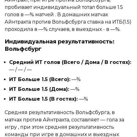
пробивает индивидуальный тотал больше 1.5
голов в —% матчей . В домашних матчах
Айнтрахта против Вольфсбурга ставка на ИТБ(1.5)
проходила в —% случаев, в выездных - в —%.
Индивидуальная результативность:
Вольфсбург
Средний ИТ голов (Всего / Дома / В гостях):
— / — / —
ИТ Больше 1.5 (Всего):
—%
ИТ Больше 1.5 (Дома):
—%
ИТ Больше 1.5 (В гостях):
—%
Средняя результативность Вольфсбурга, в
матчах против Айнтрахта, составляет — гола за
игру , при этом средняя результативность
команды при игре в домашних и выездных