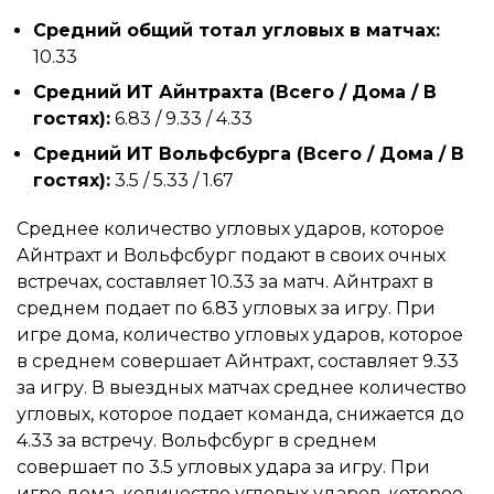
Средний общий тотал угловых в матчах:
10.33
Средний ИТ Айнтрахта (Всего / Дома / В
гостях):
6.83 / 9.33 / 4.33
Средний ИТ Вольфсбурга (Всего / Дома / В
гостях):
3.5 / 5.33 / 1.67
Среднее количество угловых ударов, которое
Айнтрахт и Вольфсбург подают в своих очных
встречах, составляет 10.33 за матч. Айнтрахт в
среднем подает по 6.83 угловых за игру. При
игре дома, количество угловых ударов, которое
в среднем совершает Айнтрахт, составляет 9.33
за игру. В выездных матчах среднее количество
угловых, которое подает команда, снижается до
4.33 за встречу. Вольфсбург в среднем
совершает по 3.5 угловых удара за игру. При
игре дома, количество угловых ударов, которое