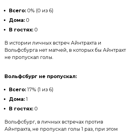
Всего:
0% (0 из 6)
Дома:
0
В гостях:
0
В истории личных встреч Айнтрахта и
Вольфсбурга нет матчей, в которых бы Айнтрахт
не пропускал голы.
Вольфсбург не пропускал:
Всего:
17% (1 из 6)
Дома:
1
В гостях:
0
Вольфсбург, в личных встречах против
Айнтрахта, не пропускал голы 1 раз, при этом