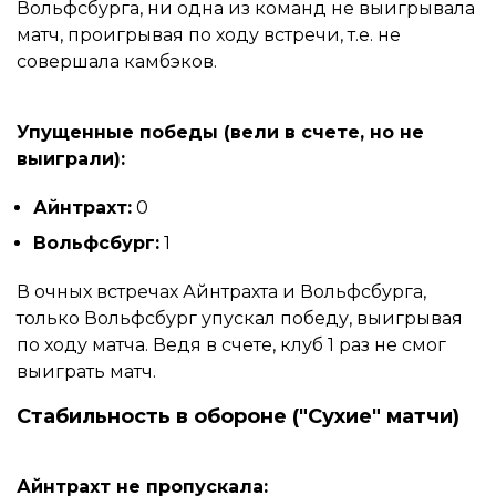
Вольфсбурга, ни одна из команд не выигрывала
матч, проигрывая по ходу встречи, т.е. не
совершала камбэков.
Упущенные победы (вели в счете, но не
выиграли):
Айнтрахт:
0
Вольфсбург:
1
В очных встречах Айнтрахта и Вольфсбурга,
только Вольфсбург упускал победу, выигрывая
по ходу матча. Ведя в счете, клуб 1 раз не смог
выиграть матч.
Стабильность в обороне ("Сухие" матчи)
Айнтрахт не пропускала: