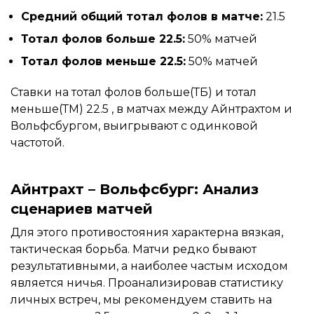
Средний общий тотал фолов в матче:
21.5
Тотал фолов больше 22.5:
50% матчей
Тотал фолов меньше 22.5:
50% матчей
Ставки на тотал фолов больше(ТБ) и тотал
меньше(ТМ) 22.5 , в матчах между Айнтрахтом и
Вольфсбургом, выигрывают с одинковой
частотой.
Айнтрахт – Вольфсбург: Анализ
сценариев матчей
Для этого противостояния характерна вязкая,
тактическая борьба. Матчи редко бывают
результативными, а наиболее частым исходом
является ничья. Проанализировав статистику
личных встреч, мы рекомендуем ставить на