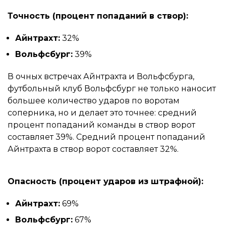
Точность (процент попаданий в створ):
Айнтрахт:
32%
Вольфсбург:
39%
В очных встречах Айнтрахта и Вольфсбурга,
футбольный клуб Вольфсбург не только наносит
большее количество ударов по воротам
соперника, но и делает это точнее: средний
процент попаданий команды в створ ворот
составляет 39%. Средний процент попаданий
Айнтрахта в створ ворот составляет 32%.
Опасность (процент ударов из штрафной):
Айнтрахт:
69%
Вольфсбург:
67%