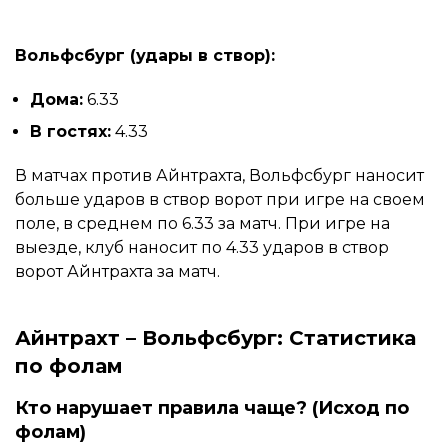
Вольфсбург (удары в створ):
Дома:
6.33
В гостях:
4.33
В матчах против Айнтрахта, Вольфсбург наносит
больше ударов в створ ворот при игре на своем
поле, в среднем по 6.33 за матч. При игре на
выезде, клуб наносит по 4.33 ударов в створ
ворот Айнтрахта за матч.
Айнтрахт – Вольфсбург: Статистика
по фолам
Кто нарушает правила чаще? (Исход по
фолам)