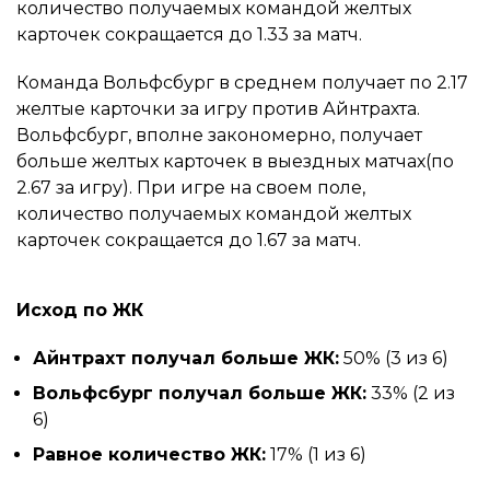
количество получаемых командой желтых
карточек сокращается до 1.33 за матч.
Команда Вольфсбург в среднем получает по 2.17
желтые карточки за игру против Айнтрахта.
Вольфсбург, вполне закономерно, получает
больше желтых карточек в выездных матчах(по
2.67 за игру). При игре на своем поле,
количество получаемых командой желтых
карточек сокращается до 1.67 за матч.
Исход по ЖК
Айнтрахт получал больше ЖК:
50% (3 из 6)
Вольфсбург получал больше ЖК:
33% (2 из
6)
Равное количество ЖК:
17% (1 из 6)