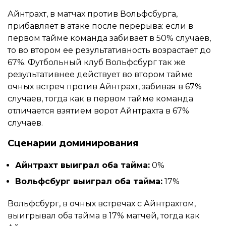
Айнтрахт, в матчах против Вольфсбурга,
прибавляет в атаке после перерыва: если в
первом тайме команда забивает в 50% случаев,
то во втором ее результативность возрастает до
67%. Футбольный клуб Вольфсбург так же
результативнее действует во втором тайме
очных встреч против Айнтрахт, забивая в 67%
случаев, тогда как в первом тайме команда
отличается взятием ворот Айнтрахта в 67%
случаев.
Сценарии доминирования
Айнтрахт выиграл оба тайма:
0%
Вольфсбург выиграл оба тайма:
17%
Вольфсбург, в очных встречах с Айнтрахтом,
выигрывал оба тайма в 17% матчей, тогда как