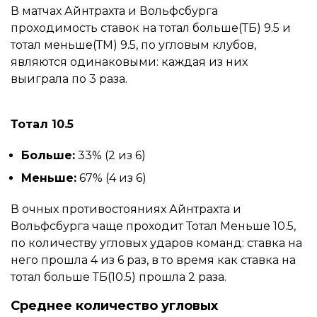
В матчах Айнтрахта и Вольфсбурга
проходимость ставок на тотал больше(ТБ) 9.5 и
тотал меньше(ТМ) 9.5, по угловым клубов,
являются одинаковыми: каждая из них
выиграла по 3 раза.
Тотал 10.5
Больше:
33% (2 из 6)
Меньше:
67% (4 из 6)
В очных противостояниях Айнтрахта и
Вольфсбурга чаще проходит Тотал Меньше 10.5,
по количеству угловых ударов команд: ставка на
него прошла 4 из 6 раз, в то время как ставка на
тотал больше ТБ(10.5) прошла 2 раза.
Среднее количество угловых