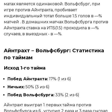
матах является одинаковой. Вольфсбург, при
игре против Айнтрахта, пробивает
индивидуальный тотал больше 1.5 голов в —%
матчей . В домашних матчах Вольфсбурга против
Айнтрахта ставка на ИТБ(1.5) проходила в —%
случаев, в выездных - в —%.
Айнтрахт – Вольфсбург: Статистика
по таймам
Исход 1-го тайма
Побед Айнтрахта:
17% (1 из 6)
Ничьих:
50% (3 из 6)
Побед Вольфсбурга:
33% (2 из 6)
Айнтрахт выиграл 1 первых тайма против
Вольфсбурга из 6 , уступил 2 раза и 3 раза сыграл