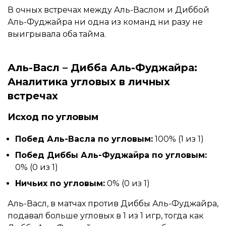
В очных встречах между Аль-Васлом и Диббой
Аль-Фуджайра ни одна из команд ни разу не
выигрывала оба тайма.
Аль-Васл – Дибба Аль-Фуджайра:
Аналитика угловых в личных
встречах
Исход по угловым
Побед Аль-Васла по угловым:
100% (1 из 1)
Побед Диббы Аль-Фуджайра по угловым:
0% (0 из 1)
Ничьих по угловым:
0% (0 из 1)
Аль-Васл, в матчах против Диббы Аль-Фуджайра,
подавал больше угловых в 1 из 1 игр, тогда как