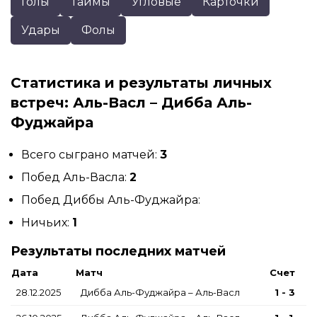
Голы
Таймы
Угловые
Карточки
Удары
Фолы
Статистика и результаты личных
встреч: Аль-Васл – Дибба Аль-
Фуджайра
Всего сыграно матчей:
3
Побед Аль-Васла:
2
Побед Диббы Аль-Фуджайра:
Ничьих:
1
Результаты последних матчей
Дата
Матч
Счет
28.12.2025
Дибба Аль-Фуджайра – Аль-Васл
1 - 3