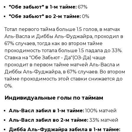
"Обе забьют" в 1-м тайме:
67%
"Обе забьют" во 2-м тайме:
0%
Тотал первого тайма больше 1.5 голов, в матчах
Аль-Васла и Диббы Аль-Фуджайра, проходил в
67% случаев, тогда как во втором тайме
проходимость тотала больше 1.5 падала до 33%.
Ставка на "Обе Забьют - Да"(ОЗ-Да) чаще
проходит в первом тайме матчей Аль-Васла и
Диббы Аль-Фуджайра, в 67% случаев. Во втором
тайме проходимость этой ставки снижается до
0%.
Индивидуальные голы по таймам
Аль-Васл забил в 1-м тайме:
100% матчей
Аль-Васл забил во 2-м тайме:
33% матчей
Дибба Аль-Фуджайра забила в 1-м тайме: