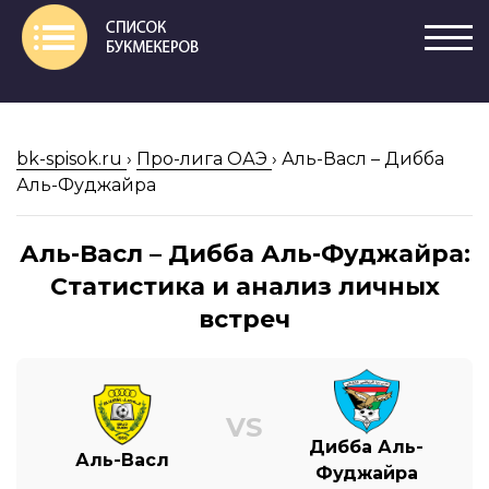
bk-spisok.ru
›
Про-лига ОАЭ
›
Аль-Васл – Дибба
Аль-Фуджайра
Аль-Васл – Дибба Аль-Фуджайра:
Статистика и анализ личных
встреч
VS
Дибба Аль-
Аль-Васл
Фуджайра