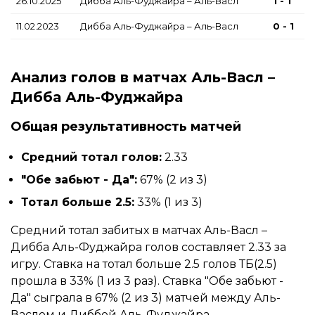
26.10.2025
Дибба Аль-Фуджайра – Аль-Васл
1 - 1
11.02.2023
Дибба Аль-Фуджайра – Аль-Васл
0 - 1
Анализ голов в матчах Аль-Васл –
Дибба Аль-Фуджайра
Общая результативность матчей
Средний тотал голов:
2.33
"Обе забьют - Да":
67% (2 из 3)
Тотал больше 2.5:
33% (1 из 3)
Средний тотал забитых в матчах Аль-Васл –
Дибба Аль-Фуджайра голов составляет 2.33 за
игру. Ставка на тотал больше 2.5 голов ТБ(2.5)
прошла в 33% (1 из 3 раз). Ставка "Обе забьют -
Да" сыграла в 67% (2 из 3) матчей между Аль-
Васлом и Диббой Аль-Фуджайра.