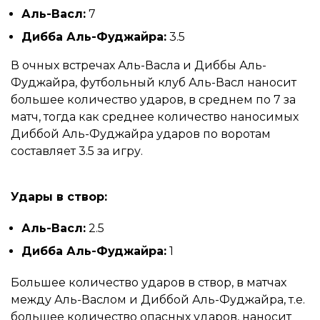
Аль-Васл:
7
Дибба Аль-Фуджайра:
3.5
В очных встречах Аль-Васла и Диббы Аль-
Фуджайра, футбольный клуб Аль-Васл наносит
большее количество ударов, в среднем по 7 за
матч, тогда как среднее количество наносимых
Диббой Аль-Фуджайра ударов по воротам
составляет 3.5 за игру.
Удары в створ:
Аль-Васл:
2.5
Дибба Аль-Фуджайра:
1
Большее количество ударов в створ, в матчах
между Аль-Васлом и Диббой Аль-Фуджайра, т.е.
большее количество опасных ударов, наносит