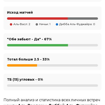
Исход матчей
Аль-Васл: 2
Ничьи: 1
Дибба Аль-Фуджайра: 0
"Обе забьют - Да" -
67%
Тотал больше 2.5 -
33%
ТБ (15) угловых -
0%
Полный анализ и статистика всех личных встреч