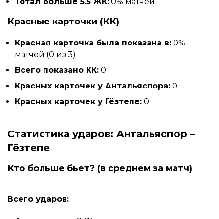
Тотал больше 5.5 ЖК:
0% матчей
Красные карточки (КК)
Красная карточка была показана в:
0%
матчей (0 из 3)
Всего показано КК:
0
Красных карточек у Антальяспора:
0
Красных карточек у Гёзтепе:
0
Статистика ударов: Антальяспор –
Гёзтепе
Кто больше бьет? (в среднем за матч)
Всего ударов: