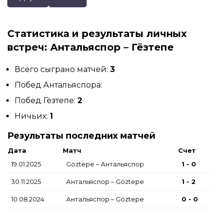
Статистика и результаты личных
встреч: Антальяспор – Гёзтепе
Всего сыграно матчей:
3
Побед Антальяспора:
Побед Гёзтепе:
2
Ничьих:
1
Результаты последних матчей
Дата
Матч
Счет
19.01.2025
Göztepe – Антальяспор
1 - 0
30.11.2025
Антальяспор – Göztepe
1 - 2
10.08.2024
Антальяспор – Göztepe
0 - 0