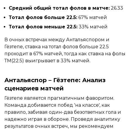
Средний общий тотал фолов в матче:
26.33
Тотал фолов больше 22.5:
67% матчей
Тотал фолов меньше 22.5:
33% матчей
В очных встречах между Антальяспором и
Гёзтепе, ставка на тотал фолов больше 22.5
проходит в 67% матчей, тогда как ставка на фолы
ТМ(22.5) выигрывает в 33% матчей.
Антальяспор – Гёзтепе: Анализ
сценариев матчей
Гёзтепе является прагматичным фаворитом.
Команда добивается побед 'на классе', как
правило, забивая один-два безответных гола и
надежно играя в обороне. Проведя аналитику
результатов очных встреч, мы рекомендуем