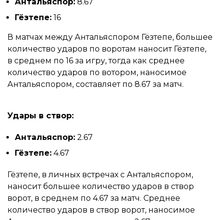
Антальяспор:
8.67
Гёзтепе:
16
В матчах между Антальяспором Гёзтепе, большее
количество ударов по воротам наносит Гёзтепе,
в среднем по 16 за игру, тогда как среднее
количество ударов по вотором, наносимое
Антальяспором, составляет по 8.67 за матч.
Удары в створ:
Антальяспор:
2.67
Гёзтепе:
4.67
Гёзтепе, в личных встречах с Антальяспором,
наносит большее количество ударов в створ
ворот, в среднем по 4.67 за матч. Среднее
количество ударов в створ ворот, наносимое