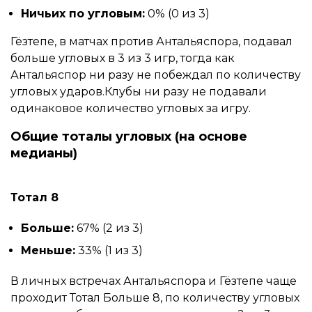
Ничьих по угловым:
0% (0 из 3)
Гёзтепе, в матчах против Антальяспора, подавал
больше угловых в 3 из 3 игр, тогда как
Антальяспор ни разу не побеждал по количеству
угловых ударов.Клубы ни разу не подавали
одинаковое количество угловых за игру.
Общие тоталы угловых (на основе
медианы)
Тотал 8
Больше:
67% (2 из 3)
Меньше:
33% (1 из 3)
В личных встречах Антальяспора и Гёзтепе чаще
проходит Тотал Больше 8, по количеству угловых