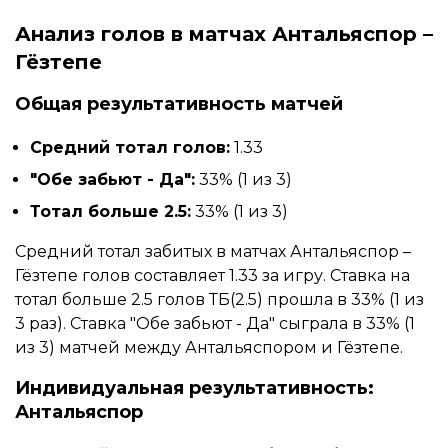
Анализ голов в матчах Антальяспор –
Гёзтепе
Общая результативность матчей
Средний тотал голов:
1.33
"Обе забьют - Да":
33% (1 из 3)
Тотал больше 2.5:
33% (1 из 3)
Средний тотал забитых в матчах Антальяспор –
Гёзтепе голов составляет 1.33 за игру. Ставка на
тотал больше 2.5 голов ТБ(2.5) прошла в 33% (1 из
3 раз). Ставка "Обе забьют - Да" сыграла в 33% (1
из 3) матчей между Антальяспором и Гёзтепе.
Индивидуальная результативность:
Антальяспор