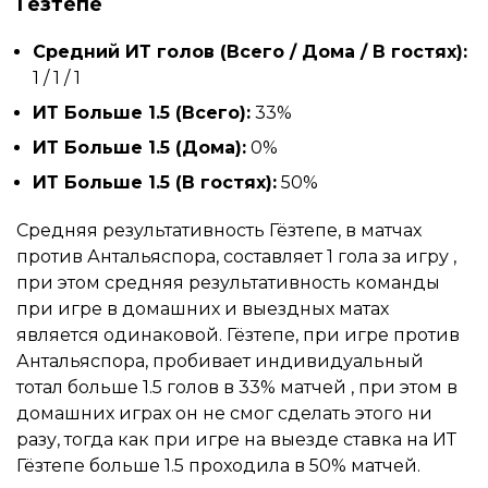
Гёзтепе
Средний ИТ голов (Всего / Дома / В гостях):
1 / 1 / 1
ИТ Больше 1.5 (Всего):
33%
ИТ Больше 1.5 (Дома):
0%
ИТ Больше 1.5 (В гостях):
50%
Средняя результативность Гёзтепе, в матчах
против Антальяспора, составляет 1 гола за игру ,
при этом средняя результативность команды
при игре в домашних и выездных матах
является одинаковой. Гёзтепе, при игре против
Антальяспора, пробивает индивидуальный
тотал больше 1.5 голов в 33% матчей , при этом в
домашних играх он не смог сделать этого ни
разу, тогда как при игре на выезде ставка на ИТ
Гёзтепе больше 1.5 проходила в 50% матчей.