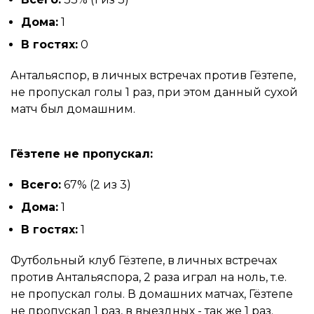
Дома:
1
В гостях:
0
Антальяспор, в личных встречах против Гёзтепе,
не пропускал голы 1 раз, при этом данный сухой
матч был домашним.
Гёзтепе не пропускал:
Всего:
67% (2 из 3)
Дома:
1
В гостях:
1
Футбольный клуб Гёзтепе, в личных встречах
против Антальяспора, 2 раза играл на ноль, т.е.
не пропускал голы. В домашних матчах, Гёзтепе
не пропускал 1 раз, в выездных - так же 1 раз.