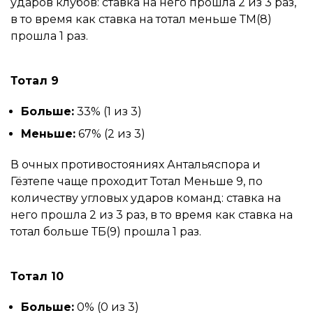
ударов клубов: ставка на него прошла 2 из 3 раз,
в то время как ставка на тотал меньше ТМ(8)
прошла 1 раз.
Тотал 9
Больше:
33% (1 из 3)
Меньше:
67% (2 из 3)
В очных противостояниях Антальяспора и
Гёзтепе чаще проходит Тотал Меньше 9, по
количеству угловых ударов команд: ставка на
него прошла 2 из 3 раз, в то время как ставка на
тотал больше ТБ(9) прошла 1 раз.
Тотал 10
Больше:
0% (0 из 3)