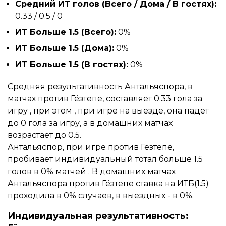
Средний ИТ голов (Всего / Дома / В гостях):
0.33 / 0.5 / 0
ИТ Больше 1.5 (Всего):
0%
ИТ Больше 1.5 (Дома):
0%
ИТ Больше 1.5 (В гостях):
0%
Средняя результативность Антальяспора, в
матчах против Гёзтепе, составляет 0.33 гола за
игру , при этом , при игре на выезде, она падет
до 0 гола за игру, а в домашних матчах
возрастает до 0.5.
Антальяспор, при игре против Гёзтепе,
пробивает индивидуальный тотал больше 1.5
голов в 0% матчей . В домашних матчах
Антальяспора против Гёзтепе ставка на ИТБ(1.5)
проходила в 0% случаев, в выездных - в 0%.
Индивидуальная результативность: