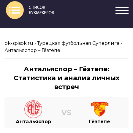
bk-spisok.ru
›
Турецкая футбольная Суперлига
›
Антальяспор – Гёзтепе
Антальяспор – Гёзтепе:
Статистика и анализ личных
встреч
VS
Антальяспор
Гёзтепе