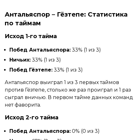
Антальяспор – Гёзтепе: Статистика
по таймам
Исход 1-го тайма
Побед Антальяспора:
33% (1 из 3)
Ничьих:
33% (1 из 3)
Побед Гёзтепе:
33% (1 из 3)
Антальяспор выиграл 1 из 3 первых таймов
против Гёзтепе, столько же раз проиграл и 1 раз
сыграл вничью. В первом тайме данных команд
нет фаворита.
Исход 2-го тайма
Побед Антальяспора:
0% (0 из 3)