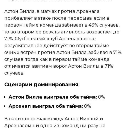
Астон Вилла, в матчах против Арсенала,
прибавляет в атаке после перерыва: если в
первом тайме команда забивает в 43% случаев,
то во втором ее результативность возрастает до
71%. Футбольный клуб Арсенал так же
результативнее действует во втором тайме
очных встреч против Астон Вилла, забивая в 71%
случаев, тогда как в первом тайме команда
отличается взятием ворот Астон Виллы в 71%
случаев.
Сценарии доминирования
Астон Вилла выиграла оба тайма:
0%
Арсенал выиграл оба тайма:
0%
В очных встречах между Астон Виллой и
Арсеналом ни одна из команд ни разу не