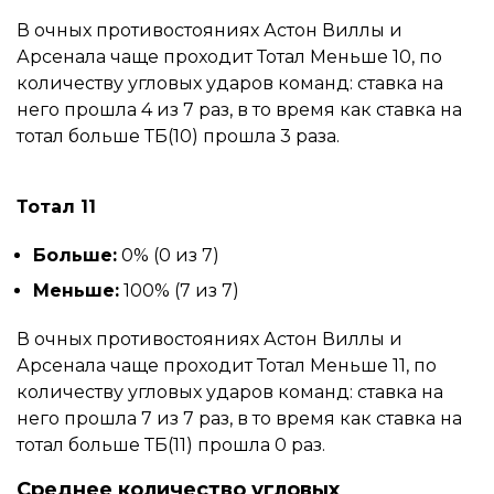
В очных противостояниях Астон Виллы и
Арсенала чаще проходит Тотал Меньше 10, по
количеству угловых ударов команд: ставка на
него прошла 4 из 7 раз, в то время как ставка на
тотал больше ТБ(10) прошла 3 раза.
Тотал 11
Больше:
0% (0 из 7)
Меньше:
100% (7 из 7)
В очных противостояниях Астон Виллы и
Арсенала чаще проходит Тотал Меньше 11, по
количеству угловых ударов команд: ставка на
него прошла 7 из 7 раз, в то время как ставка на
тотал больше ТБ(11) прошла 0 раз.
Среднее количество угловых