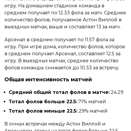
игру. На домашнем стадионе команда в
среднем получает по 12.33 фола за матч. Среднее
количество фолов, получаемое Астон Виллой в
выездных матчах, выше и составляет 13 за матч.
Арсенал в среднем получает по 11.57 фола за
игру. При игре дома, количество фолов, которое
в среднем получает Арсенал, составляет 12.5 за
игру. В выездных матчах, среднее количество
фолов команды снижается до 10.33 за встречу.
Общая интенсивность матчей
Средний общий тотал фолов в матче:
24.29
Тотал фолов больше 22.5:
71% матчей
Тотал фолов меньше 22.5:
29% матчей
В очных встречах между Астон Виллой и
Арсеналом, ставка на тотал фолов больше 22.5