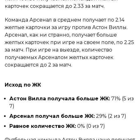
карточек сокращается до 2.33 за матч.
Команда Арсенал в среднем получает по 2.14
желтые карточки за игру против Астон Виллы.
Арсенал, как ни странно, получает больше
желтых карточек при игре на своем поле, по 2.25
за матч. При игре на выезде, количество
получаемых Арсеналом желтых карточек
сокращается до 2 за матч.
Исход по ЖК
Астон Вилла получала больше ЖК:
71% (5 из
7)
Арсенал получал больше ЖК:
29% (2 из 7)
Равное количество ЖК:
0% (0 из 7)
Футбольная команда Астон Вилла чаще получает