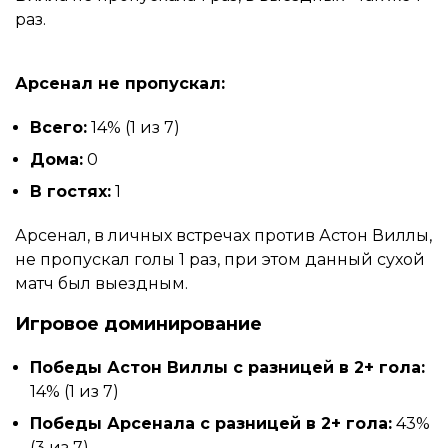
раз.
Арсенал не пропускал:
Всего:
14% (1 из 7)
Дома:
0
В гостях:
1
Арсенал, в личных встречах против Астон Виллы,
не пропускал голы 1 раз, при этом данный сухой
матч был выездным.
Игровое доминирование
Победы Астон Виллы с разницей в 2+ гола:
14% (1 из 7)
Победы Арсенала с разницей в 2+ гола:
43%
(3 из 7)