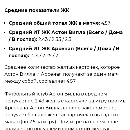
Средние показатели ЖК
Средний общий тотал ЖК в матче:
4.57
Средний ИТ ЖК Астон Вилла (Всего / Дома
/ В гостях):
2.43 / 2.33 / 2.5
Средний ИТ ЖК Арсенал (Всего / Дома / В
гостях):
2.14 / 2.25 / 2
Среднее количество желтых карточек, которое
Астон Вилла и Арсенал получают за один матч
между собой, составляет 4.57.
Футбольный клуб Астон Вилла в среднем
получает по 2.43 желтые карточки за игру против
Арсенала. Астон Вилла, вполне закономерно,
получает больше желтых карточек в выездных
матчах(по 2.5 за игру). При игре на своем поле
количество получаемых командой желтых