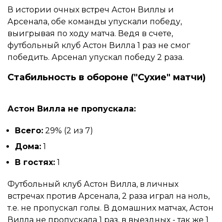
В истории очных встреч Астон Виллы и
Арсенала, обе команды упускали победу,
выигрывая по ходу матча. Ведя в счете,
футбольный клуб Астон Вилла 1 раз не смог
победить. Арсенал упускал победу 2 раза.
Стабильность в обороне ("Сухие" матчи)
Астон Вилла не пропускала:
Всего:
29% (2 из 7)
Дома:
1
В гостях:
1
Футбольный клуб Астон Вилла, в личных
встречах против Арсенала, 2 раза играл на ноль,
т.е. не пропускал голы. В домашних матчах, Астон
Вилла не пропускала 1 раз, в выездных - так же 1