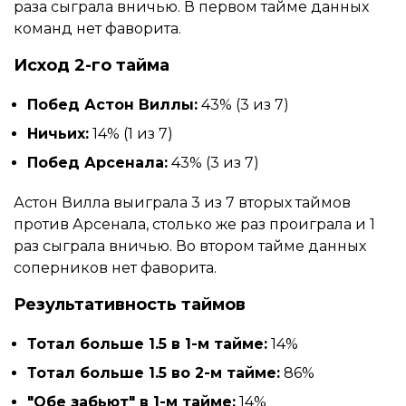
раза сыграла вничью. В первом тайме данных
команд нет фаворита.
Исход 2-го тайма
Побед Астон Виллы:
43% (3 из 7)
Ничьих:
14% (1 из 7)
Побед Арсенала:
43% (3 из 7)
Астон Вилла выиграла 3 из 7 вторых таймов
против Арсенала, столько же раз проиграла и 1
раз сыграла вничью. Во втором тайме данных
соперников нет фаворита.
Результативность таймов
Тотал больше 1.5 в 1-м тайме:
14%
Тотал больше 1.5 во 2-м тайме:
86%
"Обе забьют" в 1-м тайме:
14%