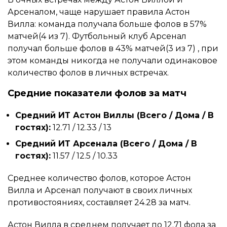
Арсеналом, чаще нарушает правила Астон
Вилла: команда получала больше фолов в 57%
матчей(4 из 7). Футбольный клуб Арсенал
получал больше фолов в 43% матчей(3 из 7) , при
этом команды никогда не получали одинаковое
количество фолов в личных встречах.
Средние показатели фолов за матч
Средний ИТ Астон Виллы (Всего / Дома / В
гостях):
12.71 / 12.33 / 13
Средний ИТ Арсенала (Всего / Дома / В
гостях):
11.57 / 12.5 / 10.33
Среднее количество фолов, которое Астон
Вилла и Арсенал получают в своих личных
противостояниях, составляет 24.28 за матч.
Астон Вилла в среднем получает по 12.71 фола за