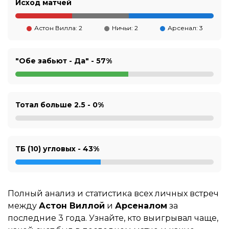
Исход матчей
Астон Вилла: 2
Ничьи: 2
Арсенал: 3
"Обе забьют - Да" -
57%
Тотал больше 2.5 -
0%
ТБ (10) угловых -
43%
Полный анализ и статистика всех личных встреч
между
Астон Виллой
и
Арсеналом
за
последние 3 года. Узнайте, кто выигрывал чаще,