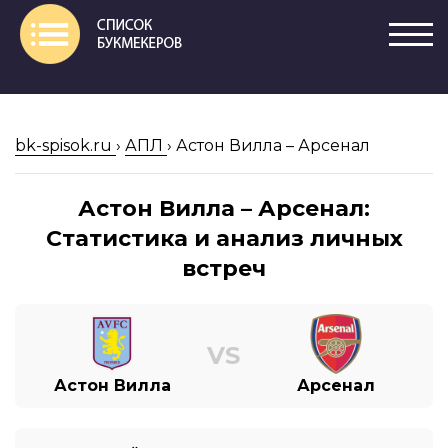
bk-spisok.ru
›
АПЛ
›
Астон Вилла – Арсенал
Астон Вилла – Арсенал:
Статистика и анализ личных
встреч
VS
Астон Вилла
Арсенал