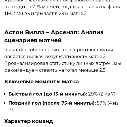
проходит в 71% матчей, тогда как ставка на фолы
ТМ(22.5) выигрывает в 29% матчей.
Астон Вилла – Арсенал: Анализ
сценариев матчей
Главной особенностью этого противостояния
является низкая результативность матчей.
Проанализировав статистику личных встреч, мы
рекомендуем ставить на тотал меньше 2.5
Ключевые моменты матча
Быстрый гол (до 15-й минуты):
29% (2 из 7)
Поздний гол (после 75-й минуты):
57% (4 из
7)
Характер команд