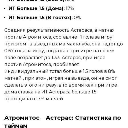
ИТ Больше 1.5 (Дома):
17%
ИТ Больше 1.5 (В гостях):
0%
Средняя результативность Астераса, в матчах
против Атромитоса, составляет 1 гола за игру ,
при этом , в выездных матчах клуба, она падет до
0.67 гола за игру, тогда как при игре на своем
поле возрастает до 1.33. Астерас, при игре
против Атромитоса, пробивает
индивидуальный тотал больше 1.5 голов в 8%
матчей , при этом, играя на выезде, он не смог
сделать этого ни разу, в то время как при игре
дома ставка на ИТ Астераса больше 1.5
проходила в 17% матчей.
Атромитос – Астерас: Статистика по
таймам