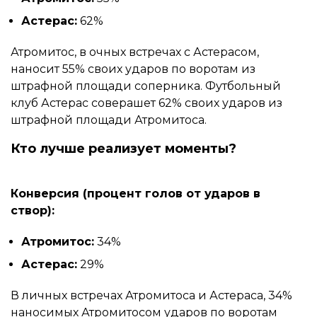
Астерас:
62%
Атромитос, в очных встречах с Астерасом,
наносит 55% своих ударов по воротам из
штрафной площади соперника. Футбольный
клуб Астерас соверашет 62% своих ударов из
штрафной площади Атромитоса.
Кто лучше реализует моменты?
Конверсия (процент голов от ударов в
створ):
Атромитос:
34%
Астерас:
29%
В личных встречах Атромитоса и Астераса, 34%
наносимых Атромитосом ударов по воротам