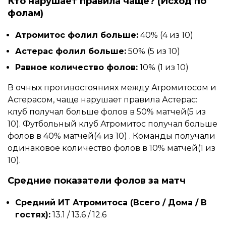
Кто нарушает правила чаще? (Исход по
фолам)
Атромитос фолил больше:
40% (4 из 10)
Астерас фолил больше:
50% (5 из 10)
Равное количество фолов:
10% (1 из 10)
В очных противостояниях между Атромитосом и
Астерасом, чаще нарушает правила Астерас:
клуб получал больше фолов в 50% матчей(5 из
10). Футбольный клуб Атромитос получал больше
фолов в 40% матчей(4 из 10) . Команды получали
одинаковое количество фолов в 10% матчей(1 из
10).
Средние показатели фолов за матч
Средний ИТ Атромитоса (Всего / Дома / В
гостях):
13.1 / 13.6 / 12.6