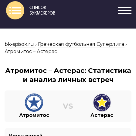
bk-spisok.ru
›
Греческая футбольная Суперлига
›
Атромитос – Астерас
Атромитос – Астерас: Статистика
и анализ личных встреч
VS
Атромитос
Астерас
Исход матчей