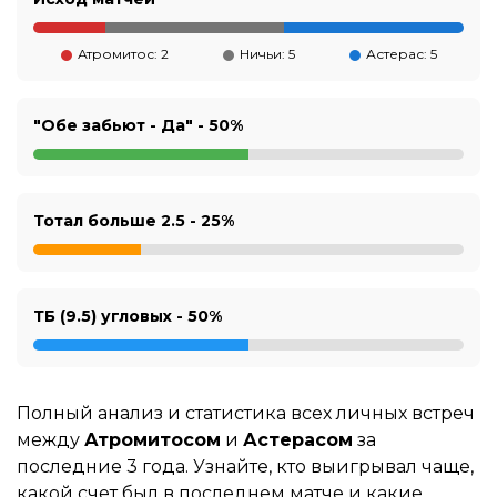
Атромитос: 2
Ничьи: 5
Астерас: 5
"Обе забьют - Да" -
50%
Тотал больше 2.5 -
25%
ТБ (9.5) угловых -
50%
Полный анализ и статистика всех личных встреч
между
Атромитосом
и
Астерасом
за
последние 3 года. Узнайте, кто выигрывал чаще,
какой счет был в последнем матче и какие