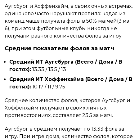
Аугсбург и Хоффенхайм, в своих очных встречах,
одинаково часто нарушают правила: кадая из
команд чаще получала фолы в 50% матчей(3 из
6), при этом футбольные клубы никогда не
получали равного количества фолов за игру.
Средние показатели фолов за матч
Средний ИТ Аугсбурга (Всего / Дома / В
гостях):
13.33 / 13.5 / 13
Средний ИТ Хоффенхайма (Всего / Дома / В
гостях):
10.17 / 11 / 9.75
Среднее количество фолов, которое Аугсбург и
Хоффенхайм получают в своих личных
противостояниях, составляет 23.5 за матч.
Аугсбург в среднем получает по 13.33 фола за
игру. При игре дома, количество фолов, которое