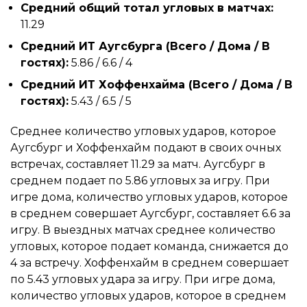
Средний общий тотал угловых в матчах:
11.29
Средний ИТ Аугсбурга (Всего / Дома / В
гостях):
5.86 / 6.6 / 4
Средний ИТ Хоффенхайма (Всего / Дома / В
гостях):
5.43 / 6.5 / 5
Среднее количество угловых ударов, которое
Аугсбург и Хоффенхайм подают в своих очных
встречах, составляет 11.29 за матч. Аугсбург в
среднем подает по 5.86 угловых за игру. При
игре дома, количество угловых ударов, которое
в среднем совершает Аугсбург, составляет 6.6 за
игру. В выездных матчах среднее количество
угловых, которое подает команда, снижается до
4 за встречу. Хоффенхайм в среднем совершает
по 5.43 угловых удара за игру. При игре дома,
количество угловых ударов, которое в среднем