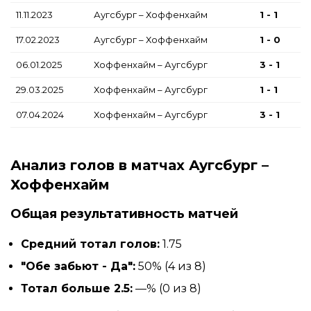
11.11.2023
Аугсбург – Хоффенхайм
1 - 1
17.02.2023
Аугсбург – Хоффенхайм
1 - 0
06.01.2025
Хоффенхайм – Аугсбург
3 - 1
29.03.2025
Хоффенхайм – Аугсбург
1 - 1
07.04.2024
Хоффенхайм – Аугсбург
3 - 1
Анализ голов в матчах Аугсбург –
Хоффенхайм
Общая результативность матчей
Средний тотал голов:
1.75
"Обе забьют - Да":
50% (4 из 8)
Тотал больше 2.5:
—% (0 из 8)