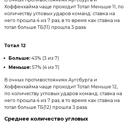
Хоффенхайма чаще проходит Тотал Меньше 11, по
количеству угловых ударов команд: ставка на
него прошла 4 из 7 раз, в то время как ставка на
тотал больше ТБ(11) прошла 3 раза.
Тотал 12
Больше:
43% (3 из 7)
Меньше:
57% (4 из 7)
В очных противостояниях Аугсбурга и
Хоффенхайма чаще проходит Тотал Меньше 12,
по количеству угловых ударов команд: ставка на
него прошла 4 из 7 раз, в то время как ставка на
тотал больше ТБ(12) прошла 3 раза.
Среднее количество угловых