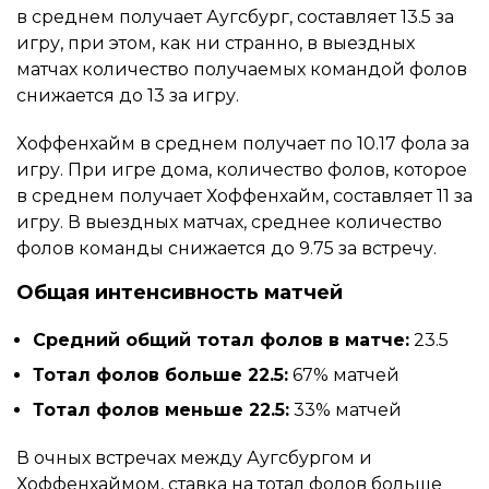
в среднем получает Аугсбург, составляет 13.5 за
игру, при этом, как ни странно, в выездных
матчах количество получаемых командой фолов
снижается до 13 за игру.
Хоффенхайм в среднем получает по 10.17 фола за
игру. При игре дома, количество фолов, которое
в среднем получает Хоффенхайм, составляет 11 за
игру. В выездных матчах, среднее количество
фолов команды снижается до 9.75 за встречу.
Общая интенсивность матчей
Средний общий тотал фолов в матче:
23.5
Тотал фолов больше 22.5:
67% матчей
Тотал фолов меньше 22.5:
33% матчей
В очных встречах между Аугсбургом и
Хоффенхаймом, ставка на тотал фолов больше