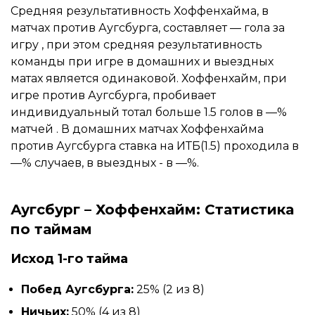
Средняя результативность Хоффенхайма, в
матчах против Аугсбурга, составляет — гола за
игру , при этом средняя результативность
команды при игре в домашних и выездных
матах является одинаковой. Хоффенхайм, при
игре против Аугсбурга, пробивает
индивидуальный тотал больше 1.5 голов в —%
матчей . В домашних матчах Хоффенхайма
против Аугсбурга ставка на ИТБ(1.5) проходила в
—% случаев, в выездных - в —%.
Аугсбург – Хоффенхайм: Статистика
по таймам
Исход 1-го тайма
Побед Аугсбурга:
25% (2 из 8)
Ничьих:
50% (4 из 8)