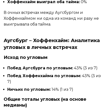
Хоффенхайм выиграл оба тайма:
0%
В очных встречах между Аугсбургом и
Хоффенхаймом ни одна из команд ни разу не
выигрывала оба тайма.
Аугсбург – Хоффенхайм: Аналитика
угловых в личных встречах
Исход по угловым
Побед Аугсбурга по угловым:
43% (3 из 7)
Побед Хоффенхайма по угловым:
43% (3 из
7)
Ничьих по угловым:
14% (1 из 7)
Общие тоталы угловых (на основе
медианы)