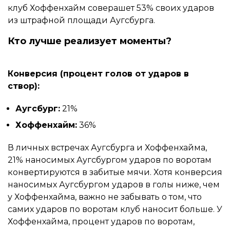
клуб Хоффенхайм соверашет 53% своих ударов
из штрафной площади Аугсбурга.
Кто лучше реализует моменты?
Конверсия (процент голов от ударов в
створ):
Аугсбург:
21%
Хоффенхайм:
36%
В личных встречах Аугсбурга и Хоффенхайма,
21% наносимых Аугсбургом ударов по воротам
конвертируются в забитые мячи. Хотя конверсия
наносимых Аугсбургом ударов в голы ниже, чем
у Хоффенхайма, важно не забывать о том, что
самих ударов по воротам клуб наносит больше. У
Хоффенхайма, процент ударов по воротам,