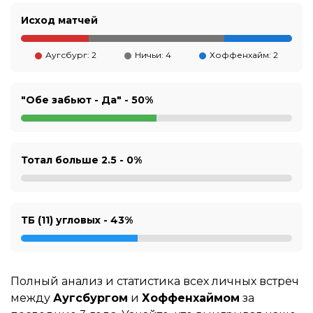
Исход матчей
Аугсбург: 2
Ничьи: 4
Хоффенхайм: 2
"Обе забьют - Да" -
50%
Тотал больше 2.5 -
0%
ТБ (11) угловых -
43%
Полный анализ и статистика всех личных встреч
между
Аугсбургом
и
Хоффенхаймом
за