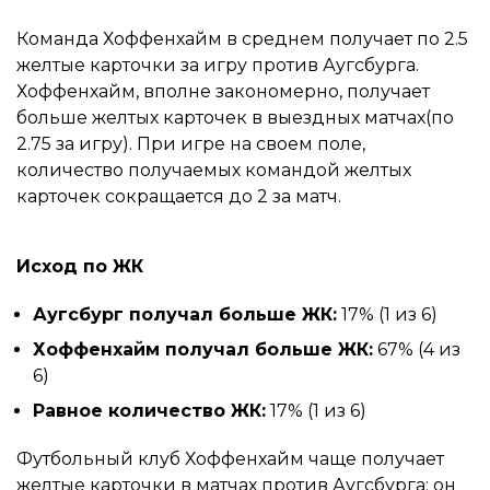
Команда Хоффенхайм в среднем получает по 2.5
желтые карточки за игру против Аугсбурга.
Хоффенхайм, вполне закономерно, получает
больше желтых карточек в выездных матчах(по
2.75 за игру). При игре на своем поле,
количество получаемых командой желтых
карточек сокращается до 2 за матч.
Исход по ЖК
Аугсбург получал больше ЖК:
17% (1 из 6)
Хоффенхайм получал больше ЖК:
67% (4 из
6)
Равное количество ЖК:
17% (1 из 6)
Футбольный клуб Хоффенхайм чаще получает
желтые карточки в матчах против Аугсбурга: он