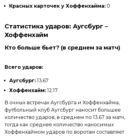
Красных карточек у Хоффенхайма:
0
Статистика ударов: Аугсбург –
Хоффенхайм
Кто больше бьет? (в среднем за матч)
Всего ударов:
Аугсбург:
13.67
Хоффенхайм:
12.17
В очных встречах Аугсбурга и Хоффенхайма,
футбольный клуб Аугсбург наносит большее
количество ударов, в среднем по 13.67 за матч,
тогда как среднее количество наносимых
Хоффенхаймом ударов по воротам составляет