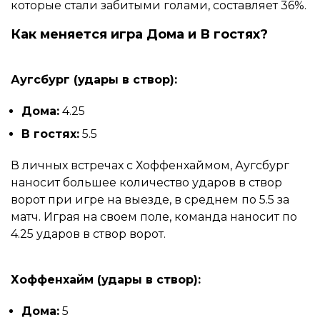
которые стали забитыми голами, составляет 36%.
Как меняется игра Дома и В гостях?
Аугсбург (удары в створ):
Дома:
4.25
В гостях:
5.5
В личных встречах с Хоффенхаймом, Аугсбург
наносит большее количество ударов в створ
ворот при игре на выезде, в среднем по 5.5 за
матч. Играя на своем поле, команда наносит по
4.25 ударов в створ ворот.
Хоффенхайм (удары в створ):
Дома:
5