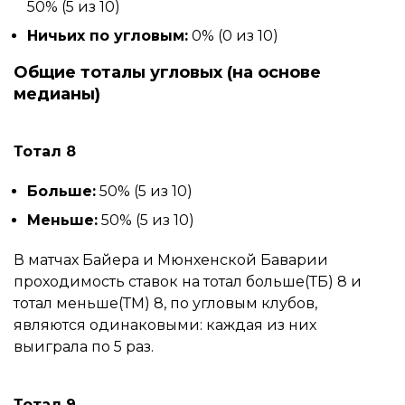
50% (5 из 10)
Ничьих по угловым:
0% (0 из 10)
Общие тоталы угловых (на основе
медианы)
Тотал 8
Больше:
50% (5 из 10)
Меньше:
50% (5 из 10)
В матчах Байера и Мюнхенской Баварии
проходимость ставок на тотал больше(ТБ) 8 и
тотал меньше(ТМ) 8, по угловым клубов,
являются одинаковыми: каждая из них
выиграла по 5 раз.
Тотал 9