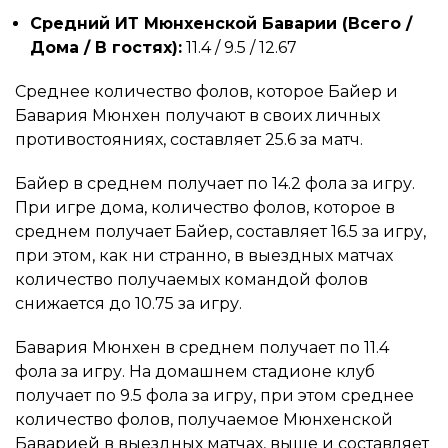
Средний ИТ Мюнхенской Баварии (Всего /
Дома / В гостях):
11.4 / 9.5 / 12.67
Среднее количество фолов, которое Байер и
Бавария Мюнхен получают в своих личных
противостояниях, составляет 25.6 за матч.
Байер в среднем получает по 14.2 фола за игру.
При игре дома, количество фолов, которое в
среднем получает Байер, составляет 16.5 за игру,
при этом, как ни странно, в выездных матчах
количество получаемых командой фолов
снижается до 10.75 за игру.
Бавария Мюнхен в среднем получает по 11.4
фола за игру. На домашнем стадионе клуб
получает по 9.5 фола за игру, при этом среднее
количество фолов, получаемое Мюнхенской
Баварией в выездных матчах, выше и составляет