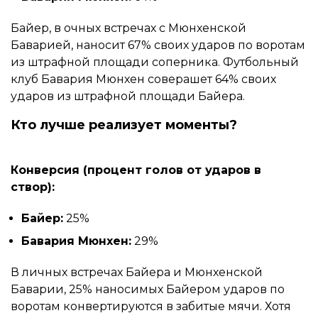
Байер, в очных встречах с Мюнхенской
Баварией, наносит 67% своих ударов по воротам
из штрафной площади соперника. Футбольный
клуб Бавария Мюнхен соверашет 64% своих
ударов из штрафной площади Байера.
Кто лучше реализует моменты?
Конверсия (процент голов от ударов в
створ):
Байер:
25%
Бавария Мюнхен:
29%
В личных встречах Байера и Мюнхенской
Баварии, 25% наносимых Байером ударов по
воротам конвертируются в забитые мячи. Хотя