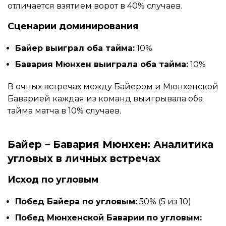
отличается взятием ворот в 40% случаев.
Сценарии доминирования
Байер выиграл оба тайма:
10%
Бавария Мюнхен выиграла оба тайма:
10%
В очных встречах между Байером и Мюнхенской
Баварией каждая из команд выигрывала оба
тайма матча в 10% случаев.
Байер – Бавария Мюнхен: Аналитика
угловых в личных встречах
Исход по угловым
Побед Байера по угловым:
50% (5 из 10)
Побед Мюнхенской Баварии по угловым: