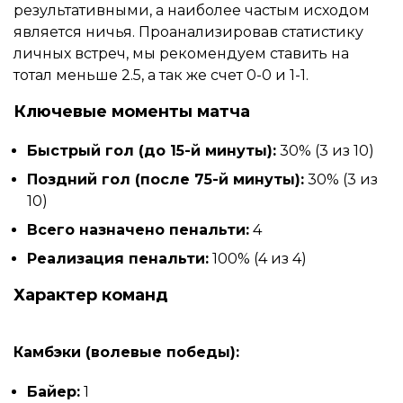
результативными, а наиболее частым исходом
является ничья. Проанализировав статистику
личных встреч, мы рекомендуем ставить на
тотал меньше 2.5, а так же счет 0-0 и 1-1.
Ключевые моменты матча
Быстрый гол (до 15-й минуты):
30% (3 из 10)
Поздний гол (после 75-й минуты):
30% (3 из
10)
Всего назначено пенальти:
4
Реализация пенальти:
100% (4 из 4)
Характер команд
Камбэки (волевые победы):
Байер:
1