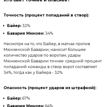
Кто бьет точнее и опаснее?
Точность (процент попаданий в створ):
Байер:
32%
Бавария Мюнхен:
34%
Несмотря на то, что Байер, в матчах против
Мюнхенской Баварии, наносит большее
количество ударов по воротам, удары
Мюнхенской Баварии точнее: средний процент
попаданий команды в створ ворот составляет
34%, тогда как у Байера - 32%.
Опасность (процент ударов из штрафной):
Байер:
67%
Бавария Мюнхен:
64%