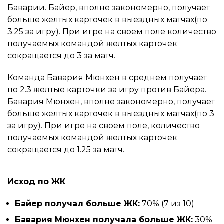
Баварии. Байер, вполне закономерно, получает
больше желтых карточек в выездных матчах(по
3.25 за игру). При игре на своем поле количество
получаемых командой желтых карточек
сокращается до 3 за матч.
Команда Бавария Мюнхен в среднем получает
по 2.3 желтые карточки за игру против Байера.
Бавария Мюнхен, вполне закономерно, получает
больше желтых карточек в выездных матчах(по 3
за игру). При игре на своем поле, количество
получаемых командой желтых карточек
сокращается до 1.25 за матч.
Исход по ЖК
Байер получал больше ЖК:
70% (7 из 10)
Бавария Мюнхен получала больше ЖК:
30%