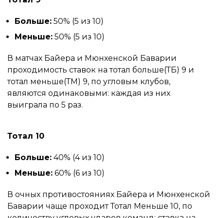
Больше:
50% (5 из 10)
Меньше:
50% (5 из 10)
В матчах Байера и Мюнхенской Баварии
проходимость ставок на тотал больше(ТБ) 9 и
тотал меньше(ТМ) 9, по угловым клубов,
являются одинаковыми: каждая из них
выиграла по 5 раз.
Тотал 10
Больше:
40% (4 из 10)
Меньше:
60% (6 из 10)
В очных противостояниях Байера и Мюнхенской
Баварии чаще проходит Тотал Меньше 10, по
количеству угловых ударов команд: ставка на