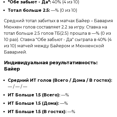
"Обе забьют - Да":
40% (4 из 10)
Тотал больше 2.5:
—% (0 из 10)
Средний тотал забитых в матчах Байер – Бавария
Мюнхен голов составляет 2.2 за игру. Ставка на
тотал больше 2.5 голов ТБ(2.5) прошла в —% (0 из
10 раз). Ставка "Обе забьют - Да" сыграла в 40% (4
из 10) матчей между Байером и Мюнхенской
Баварией.
Индивидуальная результативность:
Байер
Средний ИТ голов (Всего / Дома / В гостях):
— / — / —
ИТ Больше 1.5 (Всего):
—%
ИТ Больше 1.5 (Дома):
—%
ИТ Больше 1.5 (В гостях):
—%