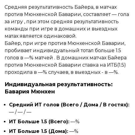
Средняя результативность Байера, в матчах
против Мюнхенской Баварии, составляет — гола
за игру , при этом средняя результативность
команды при игре в домашних и выездных
матах является одинаковой.
Байер, при игре против Мюнхенской Баварии,
пробивает индивидуальный тотал больше 1.5
голов в —% матчей . В домашних матчах Байера
против Мюнхенской Баварии ставка на ИТБ(1.5)
проходила в —% случаев, в выездных - в —%.
Индивидуальная результативность:
Бавария Мюнхен
Средний ИТ голов (Всего / Дома / В гостях):
— / — / —
ИТ Больше 1.5 (Всего):
—%
ИТ Больше 1.5 (Дома):
—%