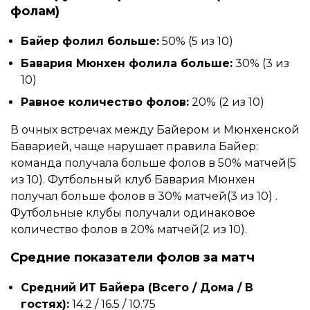
фолам)
Байер фолил больше:
50% (5 из 10)
Бавария Мюнхен фолила больше:
30% (3 из
10)
Равное количество фолов:
20% (2 из 10)
В очных встречах между Байером и Мюнхенской
Баварией, чаще нарушает правила Байер:
команда получала больше фолов в 50% матчей(5
из 10). Футбольный клуб Бавария Мюнхен
получал больше фолов в 30% матчей(3 из 10) .
Футбольные клубы получали одинаковое
количество фолов в 20% матчей(2 из 10).
Средние показатели фолов за матч
Средний ИТ Байера (Всего / Дома / В
гостях):
14.2 / 16.5 / 10.75