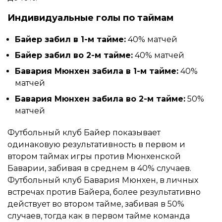
Индивидуальные голы по таймам
Байер забил в 1-м тайме:
40% матчей
Байер забил во 2-м тайме:
40% матчей
Бавария Мюнхен забила в 1-м тайме:
40%
матчей
Бавария Мюнхен забила во 2-м тайме:
50%
матчей
Футбольный клуб Байер показывает
одинаковую результативность в первом и
втором таймах игры против Мюнхенской
Баварии, забивая в среднем в 40% случаев.
Футбольный клуб Бавария Мюнхен, в личных
встречах против Байера, более результативно
действует во втором тайме, забивая в 50%
случаев, тогда как в первом тайме команда