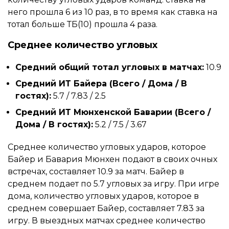
него прошла 6 из 10 раз, в то время как ставка на
тотал больше ТБ(10) прошла 4 раза.
Среднее количество угловых
Средний общий тотал угловых в матчах:
10.9
Средний ИТ Байера (Всего / Дома / В
гостях):
5.7 / 7.83 / 2.5
Средний ИТ Мюнхенской Баварии (Всего /
Дома / В гостях):
5.2 / 7.5 / 3.67
Среднее количество угловых ударов, которое
Байер и Бавария Мюнхен подают в своих очных
встречах, составляет 10.9 за матч. Байер в
среднем подает по 5.7 угловых за игру. При игре
дома, количество угловых ударов, которое в
среднем совершает Байер, составляет 7.83 за
игру. В выездных матчах среднее количество