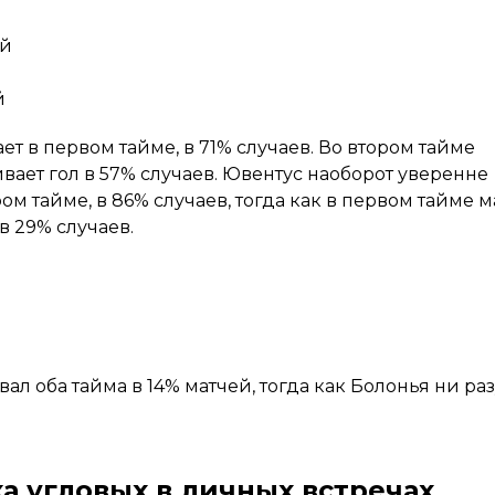
ей
й
ет в первом тайме, в 71% случаев. Во втором тайме
вает гол в 57% случаев. Ювентус наоборот уверенне
ром тайме, в 86% случаев, тогда как в первом тайме м
в 29% случаев.
ал оба тайма в 14% матчей, тогда как Болонья ни раз
а угловых в личных встречах