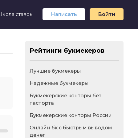
Школа ставок
Написать
Войти
Рейтинги букмекеров
Лучшие букмекеры
Надежные букмекеры
Букмекерские конторы без
паспорта
Букмекерские конторы России
Онлайн бк с быстрым выводом
денег