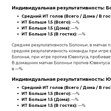
Индивидуальная результативность: Б
Средний ИТ голов (Всего / Дома / В гос
ИТ Больше 1.5 (Всего):
—%
ИТ Больше 1.5 (Дома):
—%
ИТ Больше 1.5 (В гостях):
—%
Средняя результативность Болоньи, в матчах пр
средняя результативность команды при игре 
Болонья, при игре против Ювентуса, пробивае
В домашних матчах Болоньи против Ювентуса ст
в —%.
Индивидуальная результативность: 
Средний ИТ голов (Всего / Дома / В гос
ИТ Больше 1.5 (Всего):
—%
ИТ Больше 1.5 (Дома):
—%
ИТ Больше 1.5 (В гостях):
—%