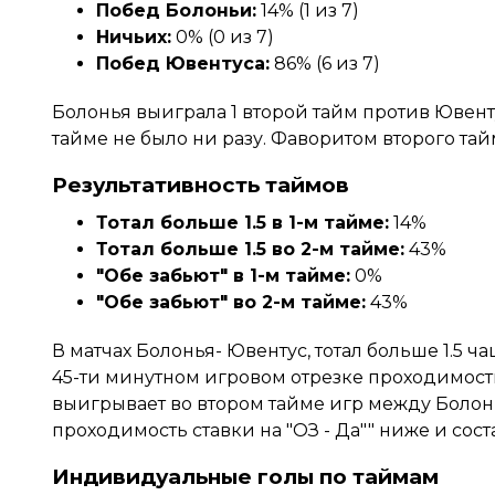
Побед Болоньи:
14% (1 из 7)
Ничьих:
0% (0 из 7)
Побед Ювентуса:
86% (6 из 7)
Болонья выиграла 1 второй тайм против Ювенту
тайме не было ни разу. Фаворитом второго тай
Результативность таймов
Тотал больше 1.5 в 1-м тайме:
14%
Тотал больше 1.5 во 2-м тайме:
43%
"Обе забьют" в 1-м тайме:
0%
"Обе забьют" во 2-м тайме:
43%
В матчах Болонья- Ювентус, тотал больше 1.5 ч
45-ти минутном игровом отрезке проходимость Т
выигрывает во втором тайме игр между Болонь
проходимость ставки на "ОЗ - Да"" ниже и сост
Индивидуальные голы по таймам