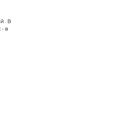
 . В
- в