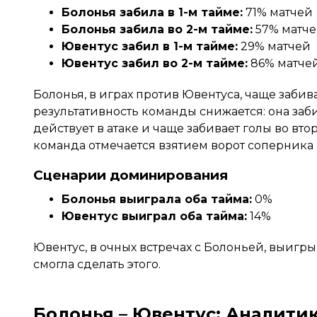
Болонья забила в 1-м тайме:
71% матчей
Болонья забила во 2-м тайме:
57% матч
Ювентус забил в 1-м тайме:
29% матчей
Ювентус забил во 2-м тайме:
86% матче
Болонья, в играх против Ювентуса, чаще забива
результативность команды снижается: она заби
действует в атаке и чаще забивает голы во вто
команда отмечается взятием ворот соперника 
Сценарии доминирования
Болонья выиграла оба тайма:
0%
Ювентус выиграл оба тайма:
14%
Ювентус, в очных встречах с Болоньей, выигрыв
смогла сделать этого.
Болонья – Ювентус: Аналитик