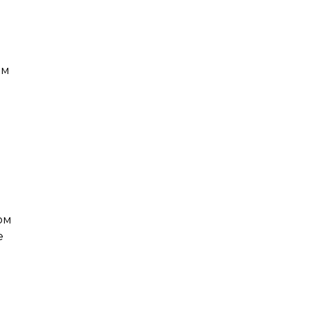
ом
ом
е