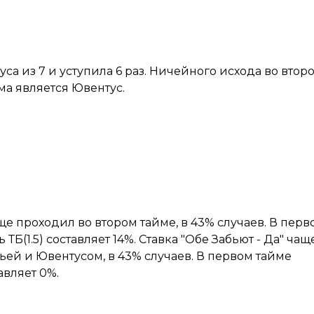
са из 7 и уступила 6 раз. Ничейного исхода во втор
ма является Ювентус.
аще проходил во втором тайме, в 43% случаев. В перв
Б(1.5) составляет 14%. Ставка "Обе Забьют - Да" чащ
ей и Ювентусом, в 43% случаев. В первом тайме
авляет 0%.