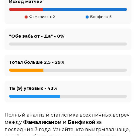
Исход матчей
Фамаликан: 2
Бенфика: 5
"Обе забьют - Да" -
0%
Тотал больше 2.5 -
29%
ТБ (9) угловых -
43%
Полный анализ и статистика всех личных встреч
между
Фамаликаном
и
Бенфикой
за
последние 3 года. Узнайте, кто выигрывал чаще,