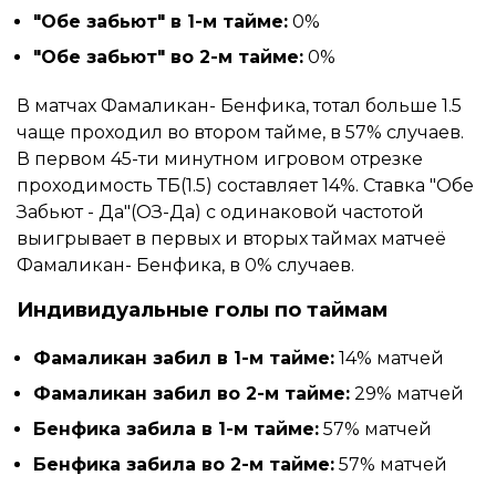
"Обе забьют" в 1-м тайме:
0%
"Обе забьют" во 2-м тайме:
0%
В матчах Фамаликан- Бенфика, тотал больше 1.5
чаще проходил во втором тайме, в 57% случаев.
В первом 45-ти минутном игровом отрезке
проходимость ТБ(1.5) составляет 14%. Ставка "Обе
Забьют - Да"(ОЗ-Да) с одинаковой частотой
выигрывает в первых и вторых таймах матчеё
Фамаликан- Бенфика, в 0% случаев.
Индивидуальные голы по таймам
Фамаликан забил в 1-м тайме:
14% матчей
Фамаликан забил во 2-м тайме:
29% матчей
Бенфика забила в 1-м тайме:
57% матчей
Бенфика забила во 2-м тайме:
57% матчей