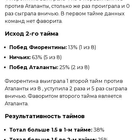
против Аталанты, столько же раз проиграла и 0
раз сыграла вничью. В первом тайме данных
команд нет фаворита.
Исход 2-го тайма
Побед Фиорентины:
13% (1 из 8)
Ничьих:
63% (5 из 8)
Побед Аталанты:
25% (2 из 8)
Фиорентина выиграла 1 второй тайм против
Аталанты из 8 , уступила 2 раза и 5 раз сыграла
вничью. Фаворитом второго тайма является
Аталанта.
Результативность таймов
Тотал больше 1.5 в 1-м тайме:
38%
Тотал больше 1.5 во 2-м тайме:
25%