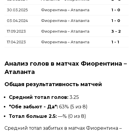
30.03.2025
Фиорентина – Аталанта
1 - 0
03.04.2024
Фиорентина – Аталанта
1 - 0
17.09.2023
Фиорентина – Аталанта
3 - 2
17.04.2023
Фиорентина – Аталанта
1 - 1
Анализ голов в матчах Фиорентина –
Аталанта
Общая результативность матчей
Средний тотал голов:
3.25
"Обе забьют - Да":
63% (5 из 8)
Тотал больше 2.5:
—% (0 из 8)
Средний тотал забитых в матчах Фиорентина –