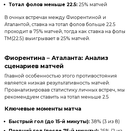
Тотал фолов меньше 22.5:
25% матчей
В очных встречах между Фиорентиной и
Аталантой, ставка на тотал фолов больше 22.5
проходит в 75% матчей, тогда как ставка на фолы
ТМ(22.5) выигрывает в 25% матчей.
Фиорентина – Аталанта: Анализ
сценариев матчей
Главной особенностью этого противостояния
является низкая результативность матчей.
Проанализировав статистику личных встреч, мы
рекомендуем ставить на тотал меньше 2.5
Ключевые моменты матча
Быстрый гол (до 15-й минуты):
38% (3 из 8)
Поздний гол (после 75-й минуты):
25% (2 из