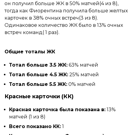
он получил больше ЖК в 50% матчей(4 из 8),
тогда как Фиорентина получила больше желтых
карточек в 38% очных встреч(3 из 8).
Одинаковое количество ЖК было в 13% очных
встреч команд( 1 раз).
Общие тоталы ЖК
Тотал больше 3.5 ЖК:
63% матчей
Тотал больше 4.5 ЖК:
25% матчей
Тотал больше 5.5 ЖК:
0% матчей
Красные карточки (КК)
Красная карточка была показана в:
13%
матчей (1 из 8)
Всего показано КК:
1