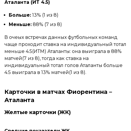
Аталанта (ИТ 4.5)
Больше:
13% (1 из 8)
Меньше:
88% (7 из 8)
В очеых встречах данных футбольных команд
чаще проходит ставка на индивидуальный тотал
меньше 4.5(ИТМ) Аталанты: она выиграла в 88%
матчей(7 из 8), тогда как ставка на
индивидуальный тотал голов Аталанты больше
4.5 выиграла в 13% матчей(1 из 8).
Карточки в матчах Фиорентина –
Аталанта
Желтые карточки (ЖК)
Средние показатели ЖК