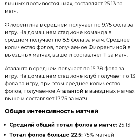
личных противостояниях, составляет 25.13 за
матч.
Фиорентина в среднем получает по 9.75 фола за
игру. На домашнем стадионе команда в
среднем получает по 8.5 фола за матч. Среднее
количество фолов, получаемое Фиорентиной в
выездных матчах, выше и составляет 11 за матч.
Аталанта в среднем получает по 15.38 фола за
игру. На домашнем стадионе клуб получает по 13
фола за игру, при этом среднее количество
фолов, получаемое Аталантой в выездных матчах,
выше и составляет 17.75 за матч.
Общая интенсивность матчей
Средний общий тотал фолов в матче:
25.13
Тотал фолов больше 22.5:
75% матчей