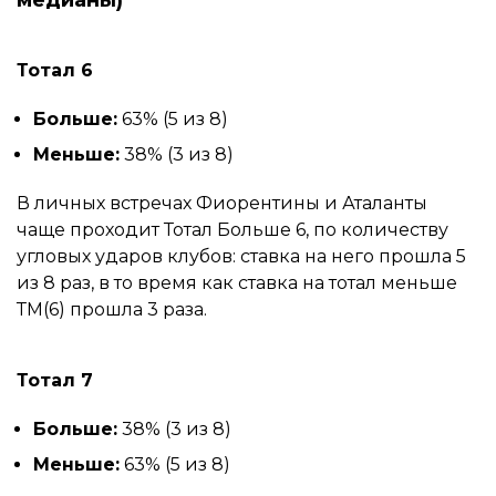
медианы)
Тотал 6
Больше:
63% (5 из 8)
Меньше:
38% (3 из 8)
В личных встречах Фиорентины и Аталанты
чаще проходит Тотал Больше 6, по количеству
угловых ударов клубов: ставка на него прошла 5
из 8 раз, в то время как ставка на тотал меньше
ТМ(6) прошла 3 раза.
Тотал 7
Больше:
38% (3 из 8)
Меньше:
63% (5 из 8)