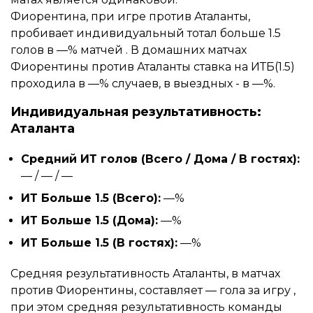
Фиорентина, при игре против Аталанты,
пробивает индивидуальный тотал больше 1.5
голов в —% матчей . В домашних матчах
Фиорентины против Аталанты ставка на ИТБ(1.5)
проходила в —% случаев, в выездных - в —%.
Индивидуальная результативность:
Аталанта
Средний ИТ голов (Всего / Дома / В гостях):
— / — / —
ИТ Больше 1.5 (Всего):
—%
ИТ Больше 1.5 (Дома):
—%
ИТ Больше 1.5 (В гостях):
—%
Средняя результативность Аталанты, в матчах
против Фиорентины, составляет — гола за игру ,
при этом средняя результативность команды