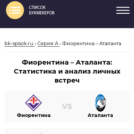
bk-spisok.ru
›
Серия А
›
Фиорентина – Аталанта
Фиорентина – Аталанта:
Статистика и анализ личных
встреч
VS
Фиорентина
Аталанта