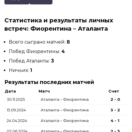
Статистика и результаты личных
встреч: Фиорентина – Аталанта
Всего сыграно матчей:
8
Побед Фиорентины:
4
Побед Аталанты:
3
Ничьих:
1
Результаты последних матчей
Дата
Матч
Счет
30.11.2025
Аталанта – Фиорентина
2 - 0
15.09.2024
Аталанта – Фиорентина
3 - 2
24.04.2024
Аталанта – Фиорентина
4 - 1
02.06.2024
Аталанта – Фиорентина
2 - 3