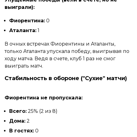
выиграли):
Фиорентина:
0
Аталанта:
1
В очных встречах Фиорентины и Аталанты,
только Аталанта упускала победу, выигрывая по
ходу матча. Ведя в счете, клуб 1 раз не смог
выиграть матч.
Стабильность в обороне ("Сухие" матчи)
Фиорентина не пропускала:
Всего:
25% (2 из 8)
Дома:
2
В гостях:
0