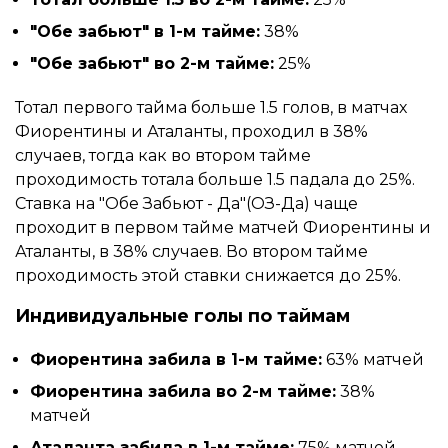
"Обе забьют" в 1-м тайме:
38%
"Обе забьют" во 2-м тайме:
25%
Тотал первого тайма больше 1.5 голов, в матчах
Фиорентины и Аталанты, проходил в 38%
случаев, тогда как во втором тайме
проходимость тотала больше 1.5 падала до 25%.
Ставка на "Обе Забьют - Да"(ОЗ-Да) чаще
проходит в первом тайме матчей Фиорентины и
Аталанты, в 38% случаев. Во втором тайме
проходимость этой ставки снижается до 25%.
Индивидуальные голы по таймам
Фиорентина забила в 1-м тайме:
63% матчей
Фиорентина забила во 2-м тайме:
38%
матчей
Аталанта забила в 1-м тайме:
75% матчей