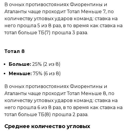
В очных противостояниях Фиорентины и
Аталанты чаще проходит Тотал Меньше 7, по
количеству угловых ударов команд: ставка на
него прошла 5 из 8 раз, в то время как ставка на
тотал больше ТБ(7) прошла 3 раза.
Тотал 8
Больше:
25% (2 из 8)
Меньше:
75% (6 из 8)
В очных противостояниях Фиорентины и
Аталанты чаще проходит Тотал Меньше 8, по
количеству угловых ударов команд: ставка на
него прошла 6 из 8 раз, в то время как ставка на
тотал больше ТБ(8) прошла 2 раза.
Среднее количество угловых