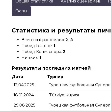
Общая статистика
Анализ сценариев
Г
Фолы
Статистика и результаты лич
Всего сыграно матчей:
4
Побед Гёзтепе:
1
Побед Коньяспора:
2
Ничьих:
1
Результаты последних матчей
Дата
Турнир
12.04.2025
Турецкая футбольная Суперл
18.01.2024
Türkiye Kupası
29.08.2025
Турецкая футбольная Суперл