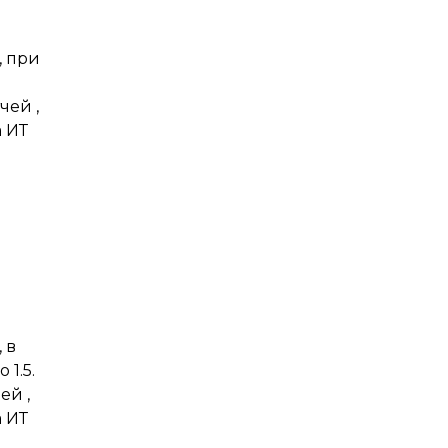
, при
чей ,
а ИТ
 в
 1.5.
ей ,
а ИТ