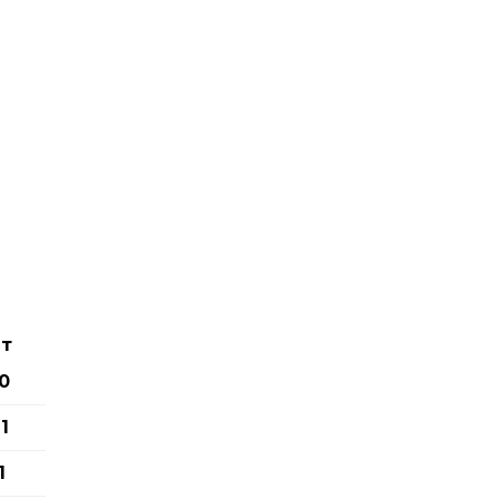
т
 0
 1
1