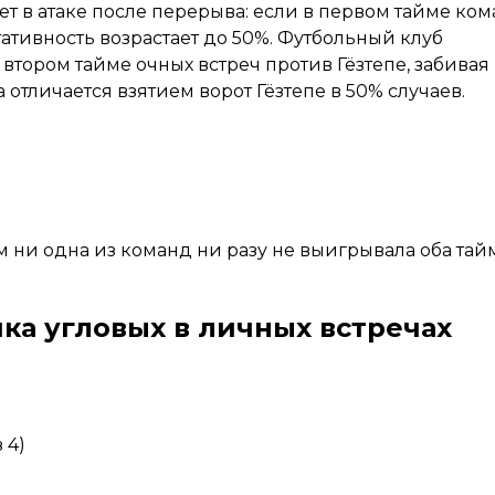
яет в атаке после перерыва: если в первом тайме ко
ьтативность возрастает до 50%. Футбольный клуб
 втором тайме очных встреч против Гёзтепе, забивая
 отличается взятием ворот Гёзтепе в 50% случаев.
м ни одна из команд ни разу не выигрывала оба тайм
ика угловых в личных встречах
 4)