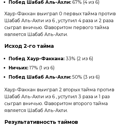
Побед Шабаб Аль-Ахли:
67% (4 из 6)
Хаур-Факкан выиграл 0 первых тайма против
Шабаб Аль-Ахли из 6 , уступил 4 раза и 2 раза
сыграл вничью. Фаворитом первого тайма
является Шабаб Аль-Ахли.
Исход 2-го тайма
Побед Хаур-Факкана:
33% (2 из 6)
Ничьих:
17% (1 из 6)
Побед Шабаб Аль-Ахли:
50% (3 из 6)
Хаур-Факкан выиграл 2 вторых тайма против
Шабаб Аль-Ахли из 6 , уступил 3 раза и 1 раз
сыграл вничью. Фаворитом второго тайма
является Шабаб Аль-Ахли.
Результативность таймов