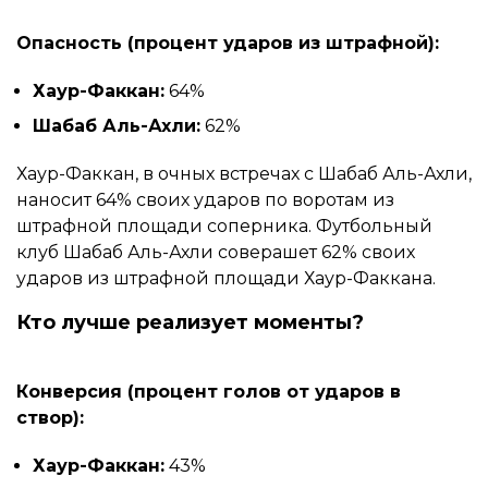
Опасность (процент ударов из штрафной):
Хаур-Факкан:
64%
Шабаб Аль-Ахли:
62%
Хаур-Факкан, в очных встречах с Шабаб Аль-Ахли,
наносит 64% своих ударов по воротам из
штрафной площади соперника. Футбольный
клуб Шабаб Аль-Ахли соверашет 62% своих
ударов из штрафной площади Хаур-Факкана.
Кто лучше реализует моменты?
Конверсия (процент голов от ударов в
створ):
Хаур-Факкан:
43%