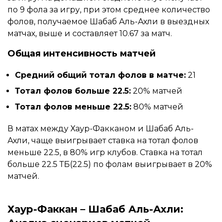
по 9 фола за игру, при этом среднее количество
фолов, получаемое Шабаб Аль-Ахли в выездных
матчах, выше и составляет 10.67 за матч.
Общая интенсивность матчей
Средний общий тотал фолов в матче:
21
Тотал фолов больше 22.5:
20% матчей
Тотал фолов меньше 22.5:
80% матчей
В матах между Хаур-Факканом и Шабаб Аль-
Ахли, чаще выигрывает ставка на тотал фолов
меньше 22.5, в 80% игр клубов. Ставка на тотал
больше 22.5 ТБ(22.5) по фолам выигрывает в 20%
матчей.
Хаур-Факкан – Шабаб Аль-Ахли: