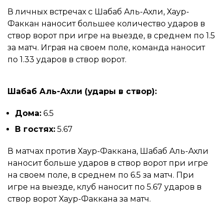
В личных встречах с Шабаб Аль-Ахли, Хаур-
Факкан наносит большее количество ударов в
створ ворот при игре на выезде, в среднем по 1.5
за матч. Играя на своем поле, команда наносит
по 1.33 ударов в створ ворот.
Шабаб Аль-Ахли (удары в створ):
Дома:
6.5
В гостях:
5.67
В матчах против Хаур-Факкана, Шабаб Аль-Ахли
наносит больше ударов в створ ворот при игре
на своем поле, в среднем по 6.5 за матч. При
игре на выезде, клуб наносит по 5.67 ударов в
створ ворот Хаур-Факкана за матч.