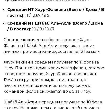
Средний ИТ Хаур-Факкана (Всего / Дома / В
гостях):
11 / 12.67 / 8.5
Средний ИТ Шабаб Аль-Ахли (Всего / Дома
/ В гостях):
10 / 9 / 10.67
Среднее количество фолов, которое Хаур-
Факкан и Шабаб Аль-Ахли получают в своих
личных противостояниях, составляет 21 за матч.
Хаур-Факкан в среднем получает по 11 фола за
игру. При игре дома, количество фолов, которое
в среднем получает Хаур-Факкан, составляет
12.67 за игру, при этом, как ни странно, в
выездных матчах количество получаемых
командой фолов снижается до 8.5 за игру.
Шабаб Аль-Ахли в среднем получает по 10 фола
за игру. На домашнем стадионе клуб получает