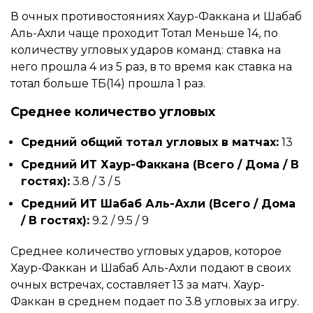
В очных противостояниях Хаур-Факкана и Шабаб
Аль-Ахли чаще проходит Тотал Меньше 14, по
количеству угловых ударов команд: ставка на
него прошла 4 из 5 раз, в то время как ставка на
тотал больше ТБ(14) прошла 1 раз.
Среднее количество угловых
Средний общий тотал угловых в матчах:
13
Средний ИТ Хаур-Факкана (Всего / Дома / В
гостях):
3.8 / 3 / 5
Средний ИТ Шабаб Аль-Ахли (Всего / Дома
/ В гостях):
9.2 / 9.5 / 9
Среднее количество угловых ударов, которое
Хаур-Факкан и Шабаб Аль-Ахли подают в своих
очных встречах, составляет 13 за матч. Хаур-
Факкан в среднем подает по 3.8 угловых за игру.