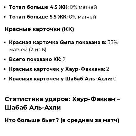
Тотал больше 4.5 ЖК:
0% матчей
Тотал больше 5.5 ЖК:
0% матчей
Красные карточки (КК)
Красная карточка была показана в:
33%
матчей (2 из 6)
Всего показано КК:
2
Красных карточек у Хаур-Факкана:
2
Красных карточек у Шабаб Аль-Ахли:
0
Статистика ударов: Хаур-Факкан –
Шабаб Аль-Ахли
Кто больше бьет? (в среднем за матч)