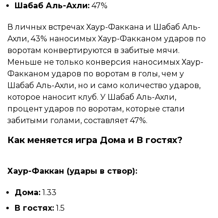
Шабаб Аль-Ахли:
47%
В личных встречах Хаур-Факкана и Шабаб Аль-
Ахли, 43% наносимых Хаур-Факканом ударов по
воротам конвертируются в забитые мячи.
Меньше не только конверсия наносимых Хаур-
Факканом ударов по воротам в голы, чем у
Шабаб Аль-Ахли, но и само количество ударов,
которое наносит клуб. У Шабаб Аль-Ахли,
процент ударов по воротам, которые стали
забитыми голами, составляет 47%.
Как меняется игра Дома и В гостях?
Хаур-Факкан (удары в створ):
Дома:
1.33
В гостях:
1.5