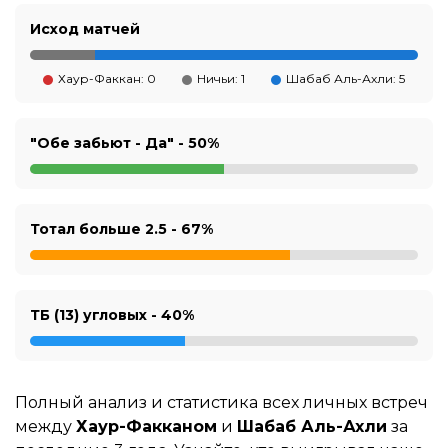
Исход матчей
Хаур-Факкан: 0
Ничьи: 1
Шабаб Аль-Ахли: 5
"Обе забьют - Да" -
50%
Тотал больше 2.5 -
67%
ТБ (13) угловых -
40%
Полный анализ и статистика всех личных встреч
между
Хаур-Факканом
и
Шабаб Аль-Ахли
за