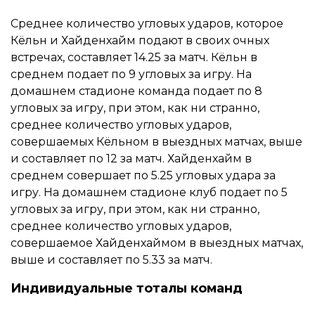
Среднее количество угловых ударов, которое
Кёльн и Хайденхайм подают в своих очных
встречах, составляет 14.25 за матч. Кёльн в
среднем подает по 9 угловых за игру. На
домашнем стадионе команда подает по 8
угловых за игру, при этом, как ни странно,
среднее количество угловых ударов,
совершаемых Кёльном в выездных матчах, выше
и составляет по 12 за матч. Хайденхайм в
среднем совершает по 5.25 угловых удара за
игру. На домашнем стадионе клуб подает по 5
угловых за игру, при этом, как ни странно,
среднее количество угловых ударов,
совершаемое Хайденхаймом в выездных матчах,
выше и составляет по 5.33 за матч.
Индивидуальные тоталы команд