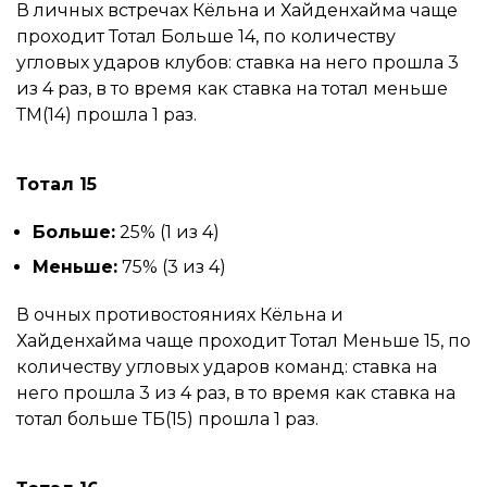
В личных встречах Кёльна и Хайденхайма чаще
проходит Тотал Больше 14, по количеству
угловых ударов клубов: ставка на него прошла 3
из 4 раз, в то время как ставка на тотал меньше
ТМ(14) прошла 1 раз.
Тотал 15
Больше:
25% (1 из 4)
Меньше:
75% (3 из 4)
В очных противостояниях Кёльна и
Хайденхайма чаще проходит Тотал Меньше 15, по
количеству угловых ударов команд: ставка на
него прошла 3 из 4 раз, в то время как ставка на
тотал больше ТБ(15) прошла 1 раз.