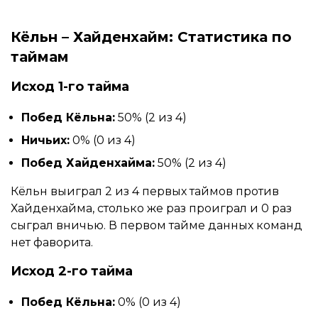
Кёльн – Хайденхайм: Статистика по
таймам
Исход 1-го тайма
Побед Кёльна:
50% (2 из 4)
Ничьих:
0% (0 из 4)
Побед Хайденхайма:
50% (2 из 4)
Кёльн выиграл 2 из 4 первых таймов против
Хайденхайма, столько же раз проиграл и 0 раз
сыграл вничью. В первом тайме данных команд
нет фаворита.
Исход 2-го тайма
Побед Кёльна:
0% (0 из 4)