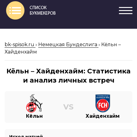
bk-spisok.ru
›
Немецкая Бундеслига
›
Кёльн –
Хайденхайм
Кёльн – Хайденхайм: Статистика
и анализ личных встреч
VS
Кёльн
Хайденхайм
Исход матчей