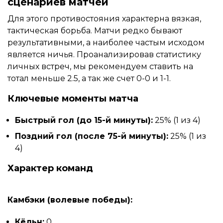
сценариев матчей
Для этого противостояния характерна вязкая,
тактическая борьба. Матчи редко бывают
результативными, а наиболее частым исходом
является ничья. Проанализировав статистику
личных встреч, мы рекомендуем ставить на
тотал меньше 2.5, а так же счет 0-0 и 1-1.
Ключевые моменты матча
Быстрый гол (до 15-й минуты):
25% (1 из 4)
Поздний гол (после 75-й минуты):
25% (1 из
4)
Характер команд
Камбэки (волевые победы):
Кёльн:
0