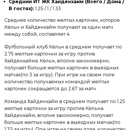
Средний ИТ ЖК Хайденхайм (Всего / Дома /
В гостях):
1.25 / 1 / 1.33
Среднее количество желтых карточек, которое
Кёльн и Хайденхайм получают за один матч
между собой, составляет 4.
Футбольный клуб Кёльн в среднем получает по
2.75 желтые карточки за игру против
Хайденхайма. Кёльн, вполне закономерно,
получает больше желтых карточек в выездных
матчах(по 3 за игру). При игре на своем поле
количество получаемых командой желтых
карточек сокращается до 2.67 за матч.
Команда Хайденхайм в среднем получает по 1.25
желтые карточки за игру против Кёльна.
Хайденхайм, вполне закономерно, получает
больше желтых карточек в выездных матчах(по
1.33 за игру). При игре на своем поле, количество