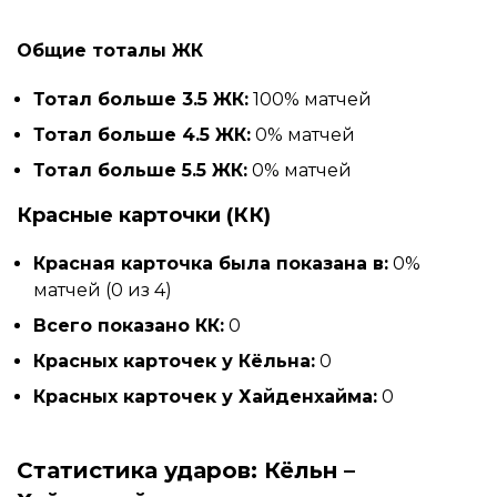
Общие тоталы ЖК
Тотал больше 3.5 ЖК:
100% матчей
Тотал больше 4.5 ЖК:
0% матчей
Тотал больше 5.5 ЖК:
0% матчей
Красные карточки (КК)
Красная карточка была показана в:
0%
матчей (0 из 4)
Всего показано КК:
0
Красных карточек у Кёльна:
0
Красных карточек у Хайденхайма:
0
Статистика ударов: Кёльн –