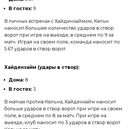
В гостях:
9
В личных встречах с Хайденхаймом, Кёльн
наносит большее количество ударов в створ
ворот при игре на выезде, в среднем по 9 за
матч. Играя на своем поле, команда наносит по
5.67 ударов в створ ворот.
Хайденхайм (удары в створ):
Дома:
8
В гостях:
3
В матчах против Кёльна, Хайденхайм наносит
больше ударов в створ ворот при игре на своем
поле, в среднем по 8 за матч. При игре на
выезде, клуб наносит по 3 ударов в створ ворот