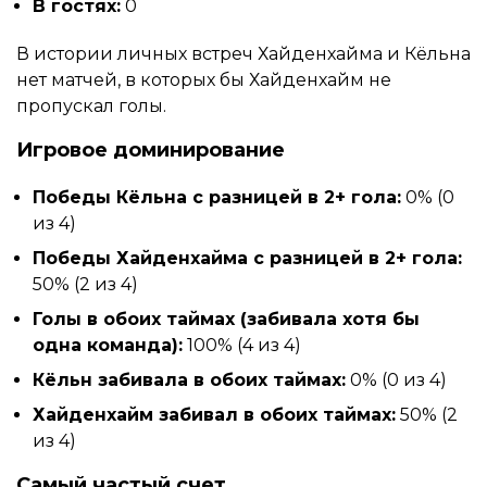
В гостях:
0
В истории личных встреч Хайденхайма и Кёльна
нет матчей, в которых бы Хайденхайм не
пропускал голы.
Игровое доминирование
Победы Кёльна с разницей в 2+ гола:
0% (0
из 4)
Победы Хайденхайма с разницей в 2+ гола:
50% (2 из 4)
Голы в обоих таймах (забивала хотя бы
одна команда):
100% (4 из 4)
Кёльн забивала в обоих таймах:
0% (0 из 4)
Хайденхайм забивал в обоих таймах:
50% (2
из 4)
Самый частый счет