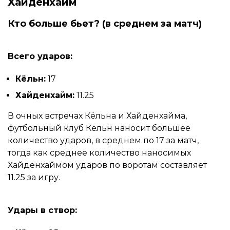
Хайденхайм
Кто больше бьет? (в среднем за матч)
Всего ударов:
Кёльн:
17
Хайденхайм:
11.25
В очных встречах Кёльна и Хайденхайма,
футбольный клуб Кёльн наносит большее
количество ударов, в среднем по 17 за матч,
тогда как среднее количество наносимых
Хайденхаймом ударов по воротам составляет
11.25 за игру.
Удары в створ: