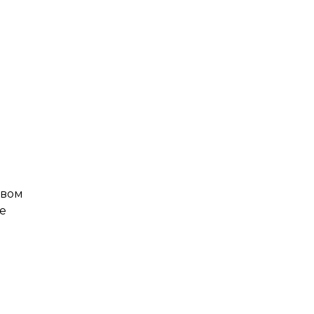
рвом
ще