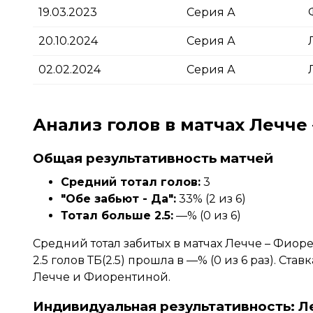
19.03.2023
Серия А
20.10.2024
Серия А
02.02.2024
Серия А
Анализ голов в матчах Лечче
Общая результативность матчей
Средний тотал голов:
3
"Обе забьют - Да":
33% (2 из 6)
Тотал больше 2.5:
—% (0 из 6)
Средний тотал забитых в матчах Лечче – Фиорен
2.5 голов ТБ(2.5) прошла в —% (0 из 6 раз). Ста
Лечче и Фиорентиной.
Индивидуальная результативность: Л