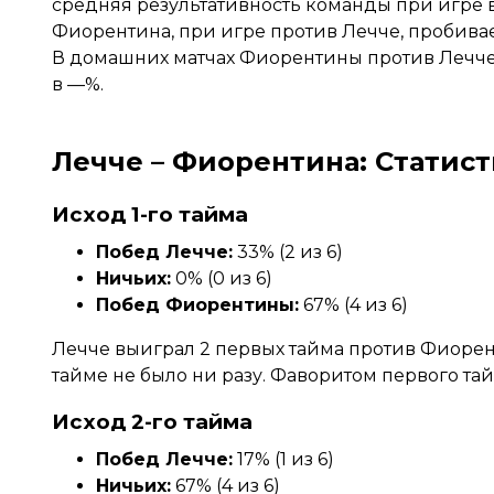
средняя результативность команды при игре 
Фиорентина, при игре против Лечче, пробивае
В домашних матчах Фиорентины против Лечче с
в —%.
Лечче – Фиорентина: Статист
Исход 1-го тайма
Побед Лечче:
33% (2 из 6)
Ничьих:
0% (0 из 6)
Побед Фиорентины:
67% (4 из 6)
Лечче выиграл 2 первых тайма против Фиорент
тайме не было ни разу. Фаворитом первого та
Исход 2-го тайма
Побед Лечче:
17% (1 из 6)
Ничьих:
67% (4 из 6)