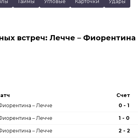
олы
Таймы
Угловые
Карточки
Удары
ных встреч: Лечче – Фиорентина
атч
Счет
Фиорентина – Лечче
0 - 1
Фиорентина – Лечче
1 - 0
Фиорентина – Лечче
2 - 2