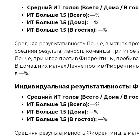
Средний ИТ голов (Всего / Дома / В гос
ИТ Больше 1.5 (Всего):
—%
ИТ Больше 1.5 (Дома):
—%
ИТ Больше 1.5 (В гостях):
—%
Средняя результативность Лечче, в матчах прот
средняя результативность команды при игре 
Лечче, при игре против Фиорентины, пробивае
В домашних матчах Лечче против Фиорентины с
в —%.
Индивидуальная результативность: 
Средний ИТ голов (Всего / Дома / В гос
ИТ Больше 1.5 (Всего):
—%
ИТ Больше 1.5 (Дома):
—%
ИТ Больше 1.5 (В гостях):
—%
Средняя результативность Фиорентины, в матчах