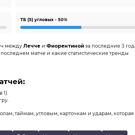
ТБ (5) угловых -
50%
реч между
Лечче
и
Фиорентиной
за последние 3 год
в последнем матче и какие статистические тренды
атчей:
1).
гру.
лам, таймам, угловым, карточкам и ударам, которая