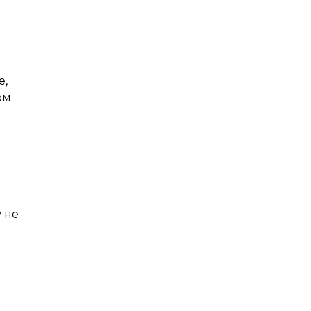
е,
ом
у не