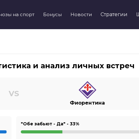
нозы на спорт
Бонусы
Новости
Стратегии
тистика и анализ личных встреч
VS
Фиорентина
"Обе забьют - Да" -
33%