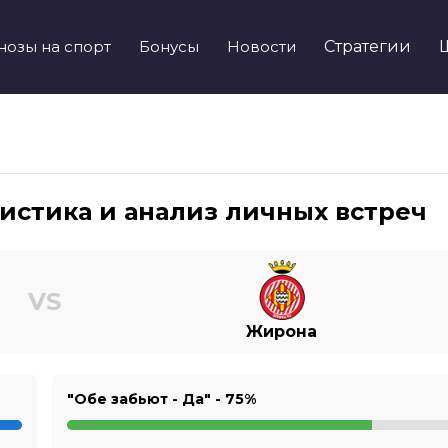
нозы на спорт
Бонусы
Новости
Стратегии
истика и анализ личных встреч
VS
Жирона
"Обе забьют - Да" -
75%