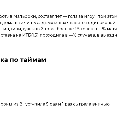
отив Мальорки, составляет — гола за игру , при это
в домашних и выездных матах является одинаковой.
 индивидуальный тотал больше 1.5 голов в —% матч
авка на ИТБ(1.5) проходила в —% случаев, в выездн
ка по таймам
ны из 8 , уступила 5 раз и 1 раз сыграла вничью.