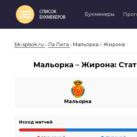
Букмекеры
Прог
bk-spisok.ru
›
Ла Лига
›
Мальорка – Жирона
Мальорка – Жирона: Стат
Мальорка
Исход матчей