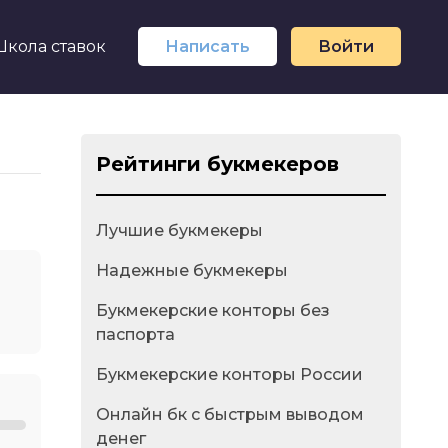
Школа ставок
Написать
Войти
Рейтинги букмекеров
Лучшие букмекеры
Надежные букмекеры
Букмекерские конторы без
паспорта
Букмекерские конторы России
Онлайн бк с быстрым выводом
денег