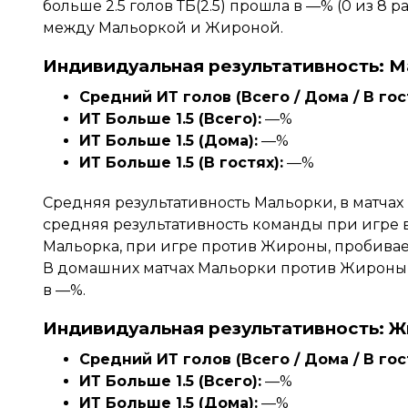
больше 2.5 голов ТБ(2.5) прошла в —% (0 из 8 ра
между Мальоркой и Жироной.
Индивидуальная результативность: 
Средний ИТ голов (Всего / Дома / В гос
ИТ Больше 1.5 (Всего):
—%
ИТ Больше 1.5 (Дома):
—%
ИТ Больше 1.5 (В гостях):
—%
Средняя результативность Мальорки, в матчах 
средняя результативность команды при игре 
Мальорка, при игре против Жироны, пробивает
В домашних матчах Мальорки против Жироны ст
в —%.
Индивидуальная результативность: 
Средний ИТ голов (Всего / Дома / В гос
ИТ Больше 1.5 (Всего):
—%
ИТ Больше 1.5 (Дома):
—%