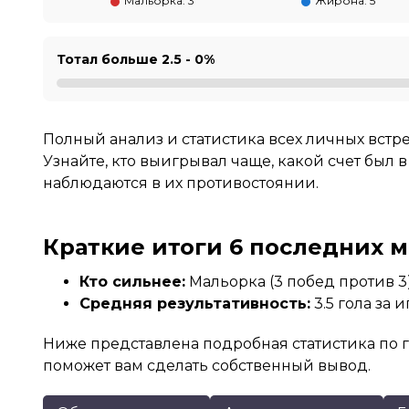
Мальорка: 3
Жирона: 5
Тотал больше 2.5 -
0%
Полный анализ и статистика всех личных вст
Узнайте, кто выигрывал чаще, какой счет был 
наблюдаются в их противостоянии.
Краткие итоги 6 последних м
Кто сильнее:
Мальорка (3 побед против 3)
Средняя результативность:
3.5 гола за и
Ниже представлена подробная статистика по го
поможет вам сделать собственный вывод.