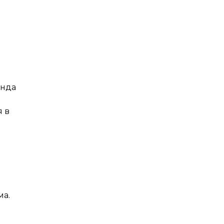
анда
я в
ма.