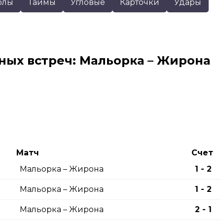
олы
Таймы
Угловые
Карточки
Удары
ных встреч: Мальорка – Жирона
Матч
Счет
Мальорка – Жирона
1 - 2
Мальорка – Жирона
1 - 2
Мальорка – Жирона
2 - 1