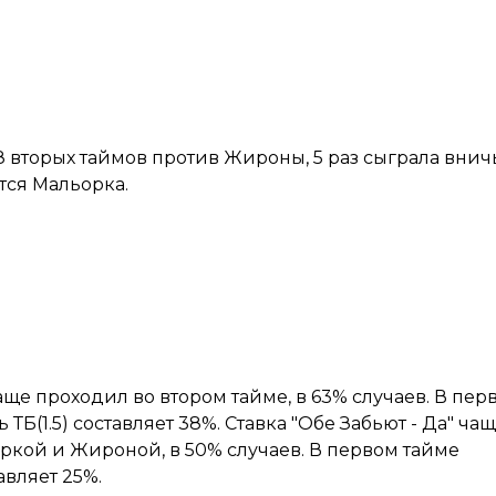
 вторых таймов против Жироны, 5 раз сыграла внич
ется Мальорка.
чаще проходил во втором тайме, в 63% случаев. В пер
Б(1.5) составляет 38%. Ставка "Обе Забьют - Да" ча
ркой и Жироной, в 50% случаев. В первом тайме
авляет 25%.