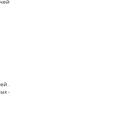
тчей
м
ей .
ых -