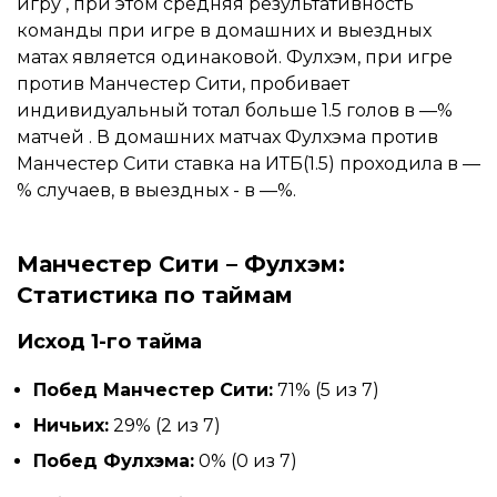
игру , при этом средняя результативность
команды при игре в домашних и выездных
матах является одинаковой. Фулхэм, при игре
против Манчестер Сити, пробивает
индивидуальный тотал больше 1.5 голов в —%
матчей . В домашних матчах Фулхэма против
Манчестер Сити ставка на ИТБ(1.5) проходила в —
% случаев, в выездных - в —%.
Манчестер Сити – Фулхэм:
Статистика по таймам
Исход 1-го тайма
Побед Манчестер Сити:
71% (5 из 7)
Ничьих:
29% (2 из 7)
Побед Фулхэма:
0% (0 из 7)