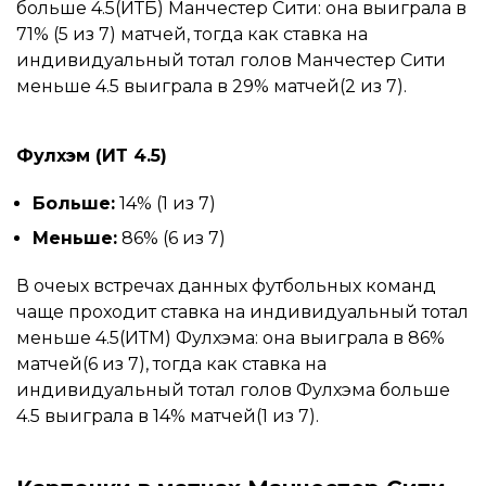
больше 4.5(ИТБ) Манчестер Сити: она выиграла в
71% (5 из 7) матчей, тогда как ставка на
индивидуальный тотал голов Манчестер Сити
меньше 4.5 выиграла в 29% матчей(2 из 7).
Фулхэм (ИТ 4.5)
Больше:
14% (1 из 7)
Меньше:
86% (6 из 7)
В очеых встречах данных футбольных команд
чаще проходит ставка на индивидуальный тотал
меньше 4.5(ИТМ) Фулхэма: она выиграла в 86%
матчей(6 из 7), тогда как ставка на
индивидуальный тотал голов Фулхэма больше
4.5 выиграла в 14% матчей(1 из 7).