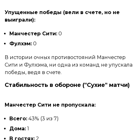
Упущенные победы (вели в счете, но не
выиграли):
Манчестер Сити:
0
Фулхэм:
0
В истории очных противостояний Манчестер
Сити и Фулхэма, ни одна из команд не упускала
победы, ведя в счете.
Стабильность в обороне ("Сухие" матчи)
Манчестер Сити не пропускала:
Всего:
43% (3 из 7)
Дома:
1
В гостях:
2