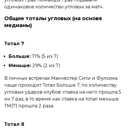
одинаковое количество угловых за матч.
Общие тоталы угловых (на основе
медианы)
Тотал 7
Больше:
71% (5 из 7)
Меньше:
29% (2 из 7)
В личных встречах Манчестер Сити и Фулхэма
чаще проходит Тотал Больше 7, по количеству
угловых ударов клубов: ставка на него прошла 5
из 7 раз, в то время как ставка на тотал меньше
ТМ(7) прошла 2 раза.
Тотал 8