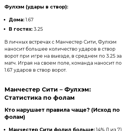
Фулхэм (удары в створ):
Дома:
1.67
В гостях:
3.25
В личных встречах с Манчестер Сити, Фулхэм
наносит большее количество ударов в створ
ворот при игре на выезде, в среднем по 3.25 за
матч. Играя на своем поле, команда наносит по
1.67 ударов в створ ворот.
Манчестер Сити – Фулхэм:
Статистика по фолам
Кто нарушает правила чаще? (Исход по
фолам)
Манчестер Сити фолил больше:
14% (1 из 7)