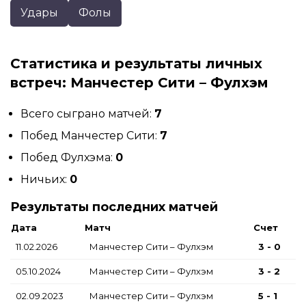
Удары
Фолы
Статистика и результаты личных
встреч: Манчестер Сити – Фулхэм
Всего сыграно матчей:
7
Побед Манчестер Сити:
7
Побед Фулхэма:
0
Ничьих:
0
Результаты последних матчей
Дата
Матч
Счет
11.02.2026
Манчестер Сити – Фулхэм
3 - 0
05.10.2024
Манчестер Сити – Фулхэм
3 - 2
02.09.2023
Манчестер Сити – Фулхэм
5 - 1