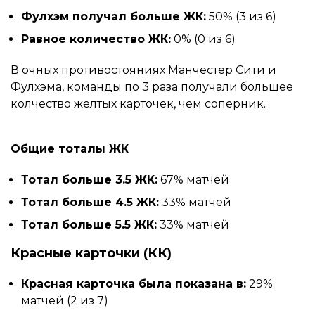
Фулхэм получал больше ЖК:
50% (3 из 6)
Равное количество ЖК:
0% (0 из 6)
В очных противостояниях Манчестер Сити и
Фулхэма, команды по 3 раза получали большее
колчество желтых карточек, чем соперник.
Общие тоталы ЖК
Тотал больше 3.5 ЖК:
67% матчей
Тотал больше 4.5 ЖК:
33% матчей
Тотал больше 5.5 ЖК:
33% матчей
Красные карточки (КК)
Красная карточка была показана в:
29%
матчей (2 из 7)