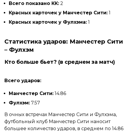
Всего показано КК:
2
Красных карточек у Манчестер Сити:
1
Красных карточек у Фулхэма:
1
Статистика ударов: Манчестер Сити
– Фулхэм
Кто больше бьет? (в среднем за матч)
Всего ударов:
Манчестер Сити:
14.86
Фулхэм:
7.57
В очных встречах Манчестер Сити и Фулхэма,
футбольный клуб Манчестер Сити наносит
большее количество ударов, в среднем по 14.86