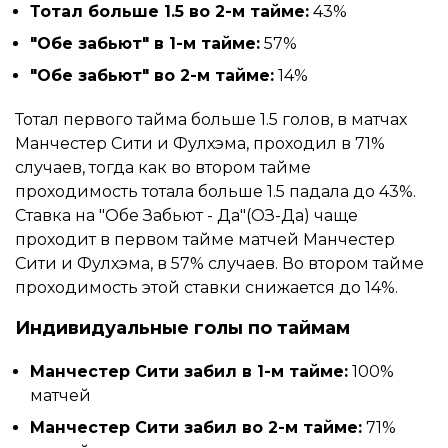
Тотал больше 1.5 во 2-м тайме:
43%
"Обе забьют" в 1-м тайме:
57%
"Обе забьют" во 2-м тайме:
14%
Тотал первого тайма больше 1.5 голов, в матчах
Манчестер Сити и Фулхэма, проходил в 71%
случаев, тогда как во втором тайме
проходимость тотала больше 1.5 падала до 43%.
Ставка на "Обе Забьют - Да"(ОЗ-Да) чаще
проходит в первом тайме матчей Манчестер
Сити и Фулхэма, в 57% случаев. Во втором тайме
проходимость этой ставки снижается до 14%.
Индивидуальные голы по таймам
Манчестер Сити забил в 1-м тайме:
100%
матчей
Манчестер Сити забил во 2-м тайме:
71%