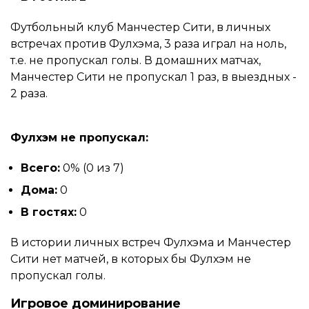
Футбольный клуб Манчестер Сити, в личных
встречах против Фулхэма, 3 раза играл на ноль,
т.е. не пропускал голы. В домашних матчах,
Манчестер Сити не пропускал 1 раз, в выездных -
2 раза.
Фулхэм не пропускал:
Всего:
0% (0 из 7)
Дома:
0
В гостях:
0
В истории личных встреч Фулхэма и Манчестер
Сити нет матчей, в которых бы Фулхэм не
пропускал голы.
Игровое доминирование