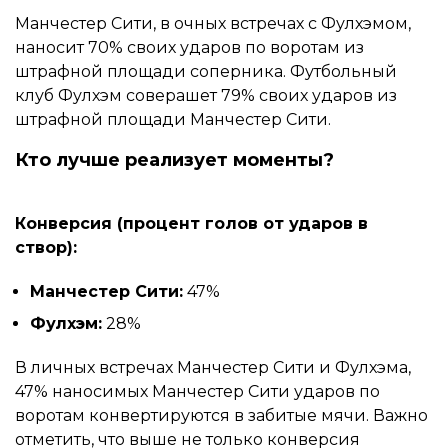
Манчестер Сити, в очных встречах с Фулхэмом,
наносит 70% своих ударов по воротам из
штрафной площади соперника. Футбольный
клуб Фулхэм соверашет 79% своих ударов из
штрафной площади Манчестер Сити.
Кто лучше реализует моменты?
Конверсия (процент голов от ударов в
створ):
Манчестер Сити:
47%
Фулхэм:
28%
В личных встречах Манчестер Сити и Фулхэма,
47% наносимых Манчестер Сити ударов по
воротам конвертируются в забитые мячи. Важно
отметить, что выше не только конверсия