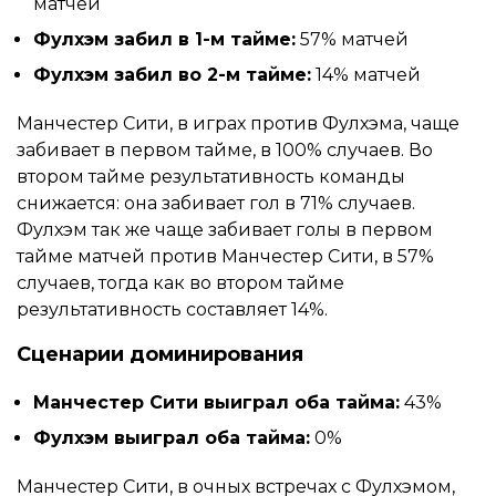
матчей
Фулхэм забил в 1-м тайме:
57% матчей
Фулхэм забил во 2-м тайме:
14% матчей
Манчестер Сити, в играх против Фулхэма, чаще
забивает в первом тайме, в 100% случаев. Во
втором тайме результативность команды
снижается: она забивает гол в 71% случаев.
Фулхэм так же чаще забивает голы в первом
тайме матчей против Манчестер Сити, в 57%
случаев, тогда как во втором тайме
результативность составляет 14%.
Сценарии доминирования
Манчестер Сити выиграл оба тайма:
43%
Фулхэм выиграл оба тайма:
0%
Манчестер Сити, в очных встречах с Фулхэмом,