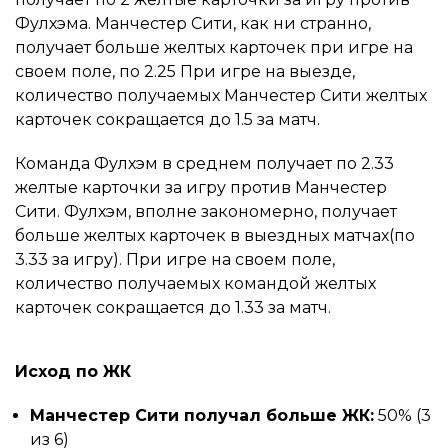
Фулхэма. Манчестер Сити, как ни странно,
получает больше желтых карточек при игре на
своем поле, по 2.25 При игре на выезде,
количество получаемых Манчестер Сити желтых
карточек сокращается до 1.5 за матч.
Команда Фулхэм в среднем получает по 2.33
желтые карточки за игру против Манчестер
Сити. Фулхэм, вполне закономерно, получает
больше желтых карточек в выездных матчах(по
3.33 за игру). При игре на своем поле,
количество получаемых командой желтых
карточек сокращается до 1.33 за матч.
Исход по ЖК
Манчестер Сити получал больше ЖК:
50% (3
из 6)