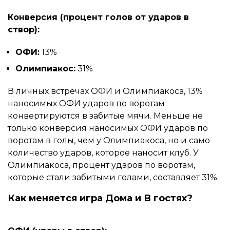
Конверсия (процент голов от ударов в
створ):
ОФИ:
13%
Олимпиакос:
31%
В личных встречах ОФИ и Олимпиакоса, 13%
наносимых ОФИ ударов по воротам
конвертируются в забитые мячи. Меньше не
только конверсия наносимых ОФИ ударов по
воротам в голы, чем у Олимпиакоса, но и само
количество ударов, которое наносит клуб. У
Олимпиакоса, процент ударов по воротам,
которые стали забитыми голами, составляет 31%.
Как меняется игра Дома и В гостях?