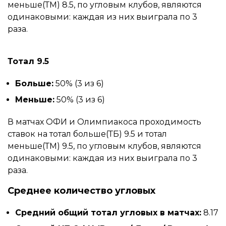
меньше(ТМ) 8.5, по угловым клубов, являются
одинаковыми: каждая из них выиграла по 3
раза.
Тотал 9.5
Больше:
50% (3 из 6)
Меньше:
50% (3 из 6)
В матчах ОФИ и Олимпиакоса проходимость
ставок на тотал больше(ТБ) 9.5 и тотал
меньше(ТМ) 9.5, по угловым клубов, являются
одинаковыми: каждая из них выиграла по 3
раза.
Среднее количество угловых
Средний общий тотал угловых в матчах:
8.17