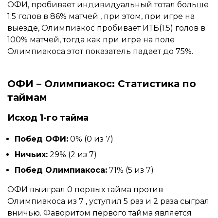
ОФИ, пробивает индивидуальный тотал больше
1.5 голов в 86% матчей , при этом, при игре на
выезде, Олимпиакос пробивает ИТБ(1.5) голов в
100% матчей, тогда как при игре на поле
Олимпиакоса этот показатель падает до 75%.
ОФИ – Олимпиакос: Статистика по
таймам
Исход 1-го тайма
Побед ОФИ:
0% (0 из 7)
Ничьих:
29% (2 из 7)
Побед Олимпиакоса:
71% (5 из 7)
ОФИ выиграл 0 первых тайма против
Олимпиакоса из 7 , уступил 5 раз и 2 раза сыграл
вничью. Фаворитом первого тайма является