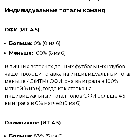
Индивидуальные тоталы команд
ОФИ (ИТ 4.5)
Больше:
0% (0 из 6)
Меньше:
100% (6 из 6)
В личных встречах данных футбольных клубов
чаще проходит ставка на индивидуальный тотал
меньше 4.5(ИТМ) ОФИ: она выиграла в 100%
матчей(6 из 6), тогда как ставка на
индивидуальный тотал голов ОФИ больше 4.5
выиграла в 0% матчей(0 из 6).
Олимпиакос (ИТ 4.5)
Больше:
83% (5 из 6)