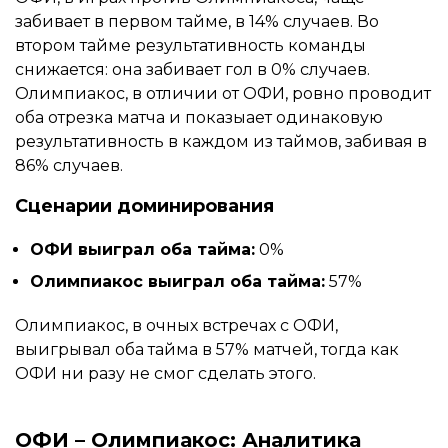
забивает в первом тайме, в 14% случаев. Во
втором тайме результативность команды
снижается: она забивает гол в 0% случаев.
Олимпиакос, в отличии от ОФИ, ровно проводит
оба отрезка матча и показыает одинаковую
результативность в каждом из таймов, забивая в
86% случаев.
Сценарии доминирования
ОФИ выиграл оба тайма:
0%
Олимпиакос выиграл оба тайма:
57%
Олимпиакос, в очных встречах с ОФИ,
выигрывал оба тайма в 57% матчей, тогда как
ОФИ ни разу не смог сделать этого.
ОФИ – Олимпиакос: Аналитика