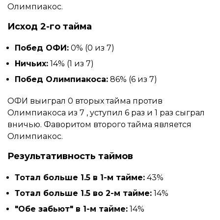
Олимпиакос.
Исход 2-го тайма
Побед ОФИ:
0% (0 из 7)
Ничьих:
14% (1 из 7)
Побед Олимпиакоса:
86% (6 из 7)
ОФИ выиграл 0 вторых тайма против
Олимпиакоса из 7 , уступил 6 раз и 1 раз сыграл
вничью. Фаворитом второго тайма является
Олимпиакос.
Результативность таймов
Тотал больше 1.5 в 1-м тайме:
43%
Тотал больше 1.5 во 2-м тайме:
14%
"Обе забьют" в 1-м тайме:
14%