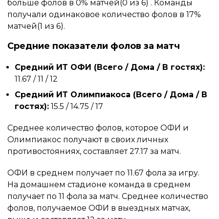
больше фолов в 0% матчей(0 из 6) . Команды
получали одинаковое количество фолов в 17%
матчей(1 из 6).
Средние показатели фолов за матч
Средний ИТ ОФИ (Всего / Дома / В гостях):
11.67 / 11 / 12
Средний ИТ Олимпиакоса (Всего / Дома / В
гостях):
15.5 / 14.75 / 17
Среднее количество фолов, которое ОФИ и
Олимпиакос получают в своих личных
противостояниях, составляет 27.17 за матч.
ОФИ в среднем получает по 11.67 фола за игру.
На домашнем стадионе команда в среднем
получает по 11 фола за матч. Среднее количество
фолов, получаемое ОФИ в выездных матчах,