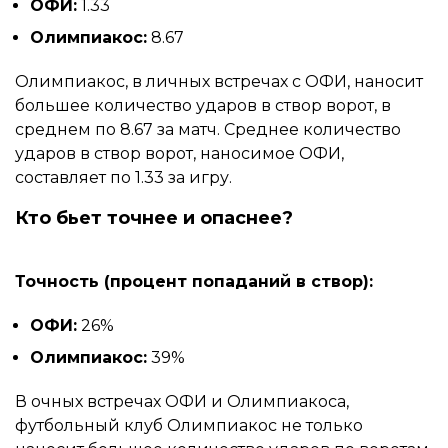
ОФИ:
1.33
Олимпиакос:
8.67
Олимпиакос, в личных встречах с ОФИ, наносит
большее количество ударов в створ ворот, в
среднем по 8.67 за матч. Среднее количество
ударов в створ ворот, наносимое ОФИ,
составляет по 1.33 за игру.
Кто бьет точнее и опаснее?
Точность (процент попаданий в створ):
ОФИ:
26%
Олимпиакос:
39%
В очных встречах ОФИ и Олимпиакоса,
футбольный клуб Олимпиакос не только