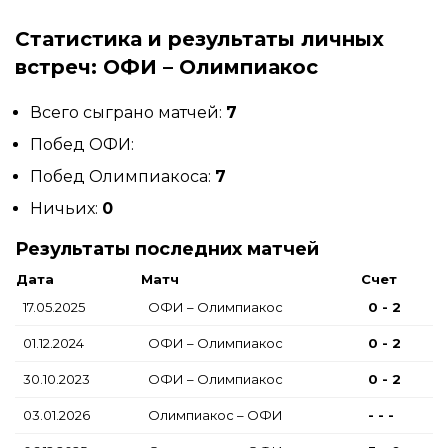
Статистика и результаты личных
встреч: ОФИ – Олимпиакос
Всего сыграно матчей:
7
Побед ОФИ:
Побед Олимпиакоса:
7
Ничьих:
0
Результаты последних матчей
Дата
Матч
Счет
17.05.2025
ОФИ – Олимпиакос
0 - 2
01.12.2024
ОФИ – Олимпиакос
0 - 2
30.10.2023
ОФИ – Олимпиакос
0 - 2
03.01.2026
Олимпиакос – ОФИ
- - -