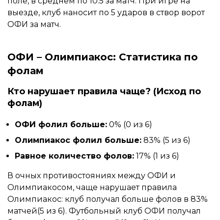
поле, в среднем по 10.5 за матч. При игре на
выезде, клуб наносит по 5 ударов в створ ворот
ОФИ за матч.
ОФИ – Олимпиакос: Статистика по
фолам
Кто нарушает правила чаще? (Исход по
фолам)
ОФИ фолил больше:
0% (0 из 6)
Олимпиакос фолил больше:
83% (5 из 6)
Равное количество фолов:
17% (1 из 6)
В очных противостояниях между ОФИ и
Олимпиакосом, чаще нарушает правила
Олимпиакос: клуб получал больше фолов в 83%
матчей(5 из 6). Футбольный клуб ОФИ получал