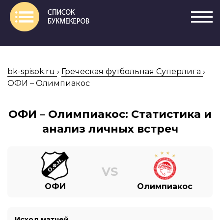
bk-spisok.ru
›
Греческая футбольная Суперлига
›
ОФИ – Олимпиакос
ОФИ – Олимпиакос: Статистика и
анализ личных встреч
VS
ОФИ
Олимпиакос
Исход матчей