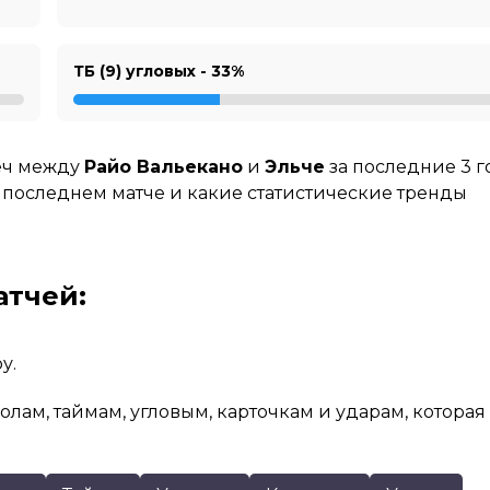
ТБ (9) угловых -
33%
реч между
Райо Вальекано
и
Эльче
за последние 3 г
в последнем матче и какие статистические тренды
атчей:
у.
лам, таймам, угловым, карточкам и ударам, которая