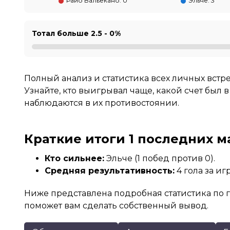
Райо Вальекано: 0
Эльче: 3
Тотал больше 2.5 -
0%
Полный анализ и статистика всех личных вст
Узнайте, кто выигрывал чаще, какой счет был 
наблюдаются в их противостоянии.
Краткие итоги 1 последних м
Кто сильнее:
Эльче (1 побед против 0).
Средняя результативность:
4 гола за игр
Ниже представлена подробная статистика по го
поможет вам сделать собственный вывод.