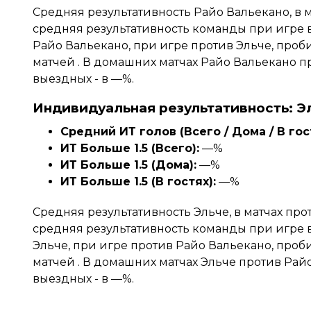
Средняя результативность Райо Вальекано, в ма
средняя результативность команды при игре 
Райо Вальекано, при игре против Эльче, проб
матчей . В домашних матчах Райо Вальекано про
выездных - в —%.
Индивидуальная результативность: Э
Средний ИТ голов (Всего / Дома / В гос
ИТ Больше 1.5 (Всего):
—%
ИТ Больше 1.5 (Дома):
—%
ИТ Больше 1.5 (В гостях):
—%
Средняя результативность Эльче, в матчах прот
средняя результативность команды при игре 
Эльче, при игре против Райо Вальекано, проб
матчей . В домашних матчах Эльче против Райо 
выездных - в —%.