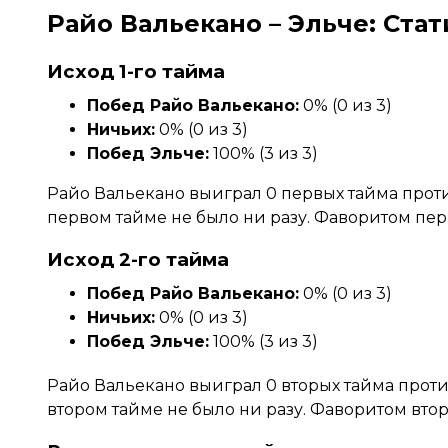
Райо Вальекано – Эльче: Ста
Исход 1-го тайма
Побед Райо Вальекано:
0% (0 из 3)
Ничьих:
0% (0 из 3)
Побед Эльче:
100% (3 из 3)
Райо Вальекано выиграл 0 первых тайма против
первом тайме не было ни разу. Фаворитом пер
Исход 2-го тайма
Побед Райо Вальекано:
0% (0 из 3)
Ничьих:
0% (0 из 3)
Побед Эльче:
100% (3 из 3)
Райо Вальекано выиграл 0 вторых тайма против
втором тайме не было ни разу. Фаворитом втор