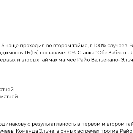
1.5 чаще проходил во втором тайме, в 100% случаев. В
мость ТБ(1.5) составляет 0%. Ставка "Обе Забьют - 
ервых и вторых таймах матчеё Райо Вальекано- Эльч
атчей
матчей
одинаковую результативность в первом и втором та
учаев. Команда Эльче, в очных встречах против Райо