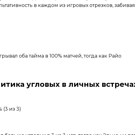
ьтативность в каждом из игровых отрезков, забивая
грывал оба тайма в 100% матчей, тогда как Райо
литика угловых в личных встреча
 (3 из 3)