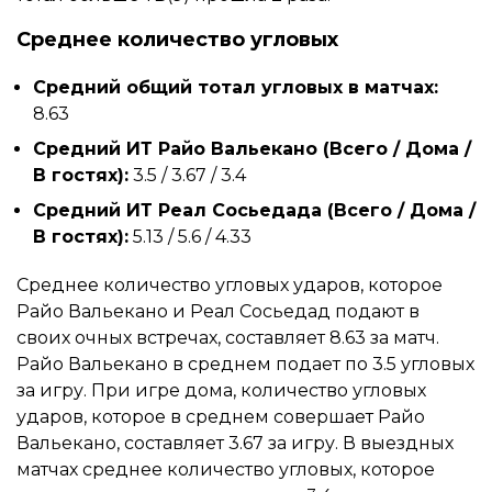
Среднее количество угловых
Средний общий тотал угловых в матчах:
8.63
Средний ИТ Райо Вальекано (Всего / Дома /
В гостях):
3.5 / 3.67 / 3.4
Средний ИТ Реал Сосьедада (Всего / Дома /
В гостях):
5.13 / 5.6 / 4.33
Среднее количество угловых ударов, которое
Райо Вальекано и Реал Сосьедад подают в
своих очных встречах, составляет 8.63 за матч.
Райо Вальекано в среднем подает по 3.5 угловых
за игру. При игре дома, количество угловых
ударов, которое в среднем совершает Райо
Вальекано, составляет 3.67 за игру. В выездных
матчах среднее количество угловых, которое