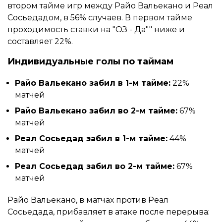
втором тайме игр между Райо Вальекано и Реал
Сосьедадом, в 56% случаев. В первом тайме
проходимость ставки на "ОЗ - Да"" ниже и
составляет 22%.
Индивидуальные голы по таймам
Райо Вальекано забил в 1-м тайме:
22%
матчей
Райо Вальекано забил во 2-м тайме:
67%
матчей
Реал Сосьедад забил в 1-м тайме:
44%
матчей
Реал Сосьедад забил во 2-м тайме:
67%
матчей
Райо Вальекано, в матчах против Реал
Сосьедада, прибавляет в атаке после перерыва: