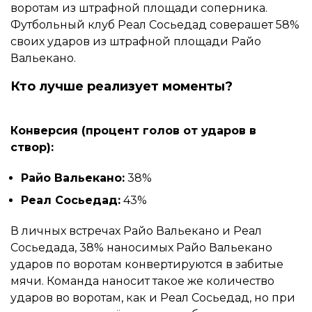
воротам из штрафной площади соперника.
Футбольный клуб Реал Сосьедад соверашет 58%
своих ударов из штрафной площади Райо
Вальекано.
Кто лучше реализует моменты?
Конверсия (процент голов от ударов в
створ):
Райо Вальекано:
38%
Реал Сосьедад:
43%
В личных встречах Райо Вальекано и Реал
Сосьедада, 38% наносимых Райо Вальекано
ударов по воротам конвертируются в забитые
мячи. Команда наносит такое же количество
ударов во воротам, как и Реал Сосьедад, но при