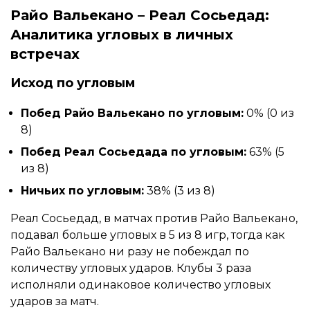
Райо Вальекано – Реал Сосьедад:
Аналитика угловых в личных
встречах
Исход по угловым
Побед Райо Вальекано по угловым:
0% (0 из
8)
Побед Реал Сосьедада по угловым:
63% (5
из 8)
Ничьих по угловым:
38% (3 из 8)
Реал Сосьедад, в матчах против Райо Вальекано,
подавал больше угловых в 5 из 8 игр, тогда как
Райо Вальекано ни разу не побеждал по
количеству угловых ударов. Клубы 3 раза
исполняли одинаковое количество угловых
ударов за матч.