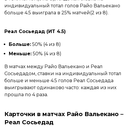
индивидуальный тотал голов Райо Вальекано
больше 4.5 выиграла в 25% матчей(2 из 8).
Реал Сосьедад (ИТ 4.5)
Больше:
50% (4 из 8)
Меньше:
50% (4 из 8)
В матчах между Райо Вальекано и Реал
Сосьедадом, ставки на индивидуальный тотал
больше и меньше 4.5 голов Реал Сосьедада
выигрывают одинаково часто: каждая из них
прошла по 4 раза.
Карточки в матчах Райо Вальекано –
Реал Сосьедад