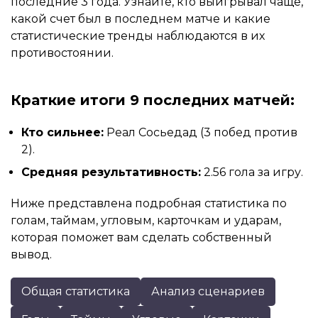
последние 3 года. Узнайте, кто выигрывал чаще,
какой счет был в последнем матче и какие
статистические тренды наблюдаются в их
противостоянии.
Краткие итоги 9 последних матчей:
Кто сильнее:
Реал Сосьедад (3 побед против
2).
Средняя результативность:
2.56 гола за игру.
Ниже представлена подробная статистика по
голам, таймам, угловым, карточкам и ударам,
которая поможет вам сделать собственный
вывод.
Общая статистика
Анализ сценариев