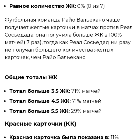
Равное количество ЖК:
0% (0 из 7)
Футбольная команда Райо Вальекано чаще
получает желтые карточки в матчах против Реал
Сосьедада: она получила больше ЖК в 100%
матчей( 7 раз), тогда как Реал Сосьедад ни разу
не получал большего количества желтых
карточек, чем Райо Вальекано.
Общие тоталы ЖК
Тотал больше 3.5 ЖК:
71% матчей
Тотал больше 4.5 ЖК:
71% матчей
Тотал больше 5.5 ЖК:
29% матчей
Красные карточки (КК)
Красная карточка была показана в:
11%