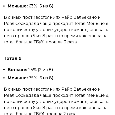
Меньше:
63% (5 из 8)
В очных противостояниях Райо Вальекано и
Реал Сосьедада чаще проходит Тотал Меньше 8,
по количеству угловых ударов команд: ставка на
него прошла 5 из 8 раз, в то время как ставка на
тотал больше ТБ(8) прошла 3 раза.
Тотал 9
Больше:
25% (2 из 8)
Меньше:
75% (6 из 8)
В очных противостояниях Райо Вальекано и
Реал Сосьедада чаще проходит Тотал Меньше 9,
по количеству угловых ударов команд: ставка на
него прошла 6 из 8 раз, в то время как ставка на
тотал больше ТБ(9) прошла 2 раза.