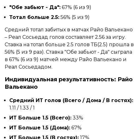
"Обе забьют - Да":
67% (6 из 9)
Тотал больше 2.5:
56% (5 из 9)
Средний тотал забитых в матчах Райо Вальекано
– Реал Сосьедад голов составляет 2.56 за игру.
Ставка на тотал больше 2.5 голов ТБ(2.5) прошла в
56% (5 из 9 раз). Ставка "Обе забьют - Да" сыграла
в 67% (6 из 9) матчей между Райо Вальекано и
Реал Сосьедадом.
Индивидуальная результативность: Райо
Вальекано
Средний ИТ голов (Всего / Дома / В гостях):
1.11 / 1.33 / 1
ИТ Больше 1.5 (Всего):
33%
ИТ Больше 1.5 (Дома):
67%
ИТ Больше 1.5 (В гостях):
17%