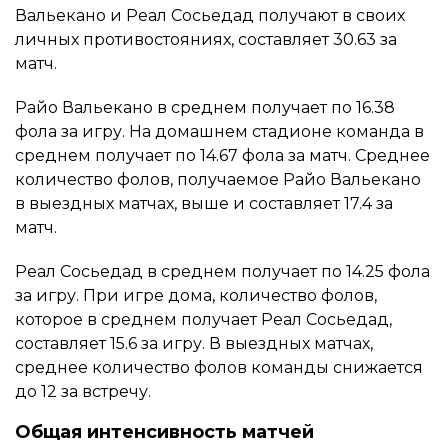
Вальекано и Реал Сосьедад получают в своих
личных противостояниях, составляет 30.63 за
матч.
Райо Вальекано в среднем получает по 16.38
фола за игру. На домашнем стадионе команда в
среднем получает по 14.67 фола за матч. Среднее
количество фолов, получаемое Райо Вальекано
в выездных матчах, выше и составляет 17.4 за
матч.
Реал Сосьедад в среднем получает по 14.25 фола
за игру. При игре дома, количество фолов,
которое в среднем получает Реал Сосьедад,
составляет 15.6 за игру. В выездных матчах,
среднее количество фолов команды снижается
до 12 за встречу.
Общая интенсивность матчей