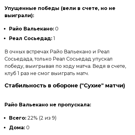
Упущенные победы (вели в счете, но не
выиграли):
Райо Вальекано:
0
Реал Сосьедад:
1
В очных встречах Райо Вальекано и Реал
Сосьедада, только Реал Сосьедад упускал
победу, выигрывая по ходу матча. Ведя в счете,
клуб 1 раз не смог выиграть матч.
Стабильность в обороне ("Сухие" матчи)
Райо Вальекано не пропускала:
Всего:
22% (2 из 9)
Дома:
0