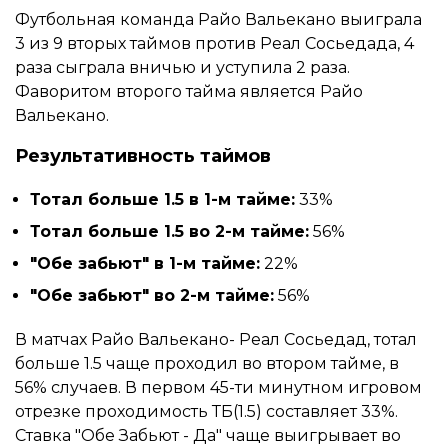
Футбольная команда Райо Вальекано выиграла
3 из 9 вторых таймов против Реал Сосьедада, 4
раза сыграла вничью и уступила 2 раза.
Фаворитом второго тайма является Райо
Вальекано.
Результативность таймов
Тотал больше 1.5 в 1-м тайме:
33%
Тотал больше 1.5 во 2-м тайме:
56%
"Обе забьют" в 1-м тайме:
22%
"Обе забьют" во 2-м тайме:
56%
В матчах Райо Вальекано- Реал Сосьедад, тотал
больше 1.5 чаще проходил во втором тайме, в
56% случаев. В первом 45-ти минутном игровом
отрезке проходимость ТБ(1.5) составляет 33%.
Ставка "Обе Забьют - Да" чаще выигрывает во