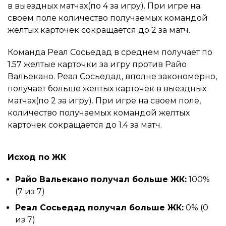
в выездных матчах(по 4 за игру). При игре на
своем поле количество получаемых командой
желтых карточек сокращается до 2 за матч.
Команда Реал Сосьедад в среднем получает по
1.57 желтые карточки за игру против Райо
Вальекано. Реал Сосьедад, вполне закономерно,
получает больше желтых карточек в выездных
матчах(по 2 за игру). При игре на своем поле,
количество получаемых командой желтых
карточек сокращается до 1.4 за матч.
Исход по ЖК
Райо Вальекано получал больше ЖК:
100%
(7 из 7)
Реал Сосьедад получал больше ЖК:
0% (0
из 7)