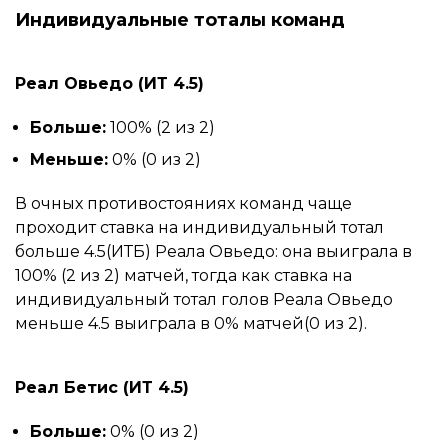
Индивидуальные тоталы команд
Реал Овьедо (ИТ 4.5)
Больше:
100% (2 из 2)
Меньше:
0% (0 из 2)
В очных противостояниях команд чаще
проходит ставка на индивидуальный тотал
больше 4.5(ИТБ) Реала Овьедо: она выиграла в
100% (2 из 2) матчей, тогда как ставка на
индивидуальный тотал голов Реала Овьедо
меньше 4.5 выиграла в 0% матчей(0 из 2).
Реал Бетис (ИТ 4.5)
Больше:
0% (0 из 2)