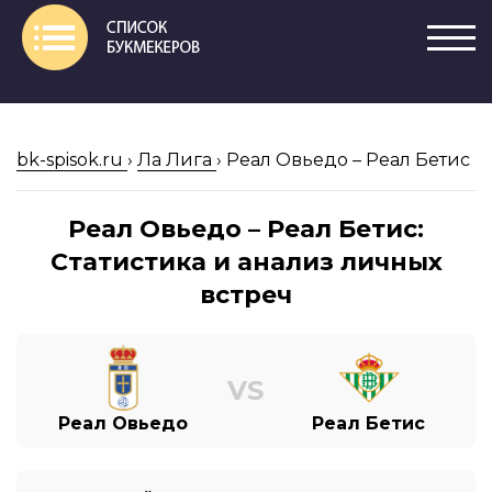
bk-spisok.ru
›
Ла Лига
›
Реал Овьедо – Реал Бетис
Реал Овьедо – Реал Бетис:
Статистика и анализ личных
встреч
VS
Реал Овьедо
Реал Бетис