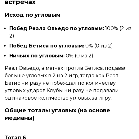
встречах
Исход по угловым
Побед Реала Овьедо по угловым:
100% (2 из
2)
Побед Бетиса по угловым:
0% (0 из 2)
Ничьих по угловым:
0% (0 из 2)
Реал Овьедо, в матчах против Бетиса, подавал
больше угловых в 2 из 2 игр, тогда как Реал
Бетис ни разу не побеждал по количеству
угловых ударов.Клубы ни разу не подавали
одинаковое количество угловых за игру.
Общие тоталы угловых (на основе
медианы)
Тотал 6