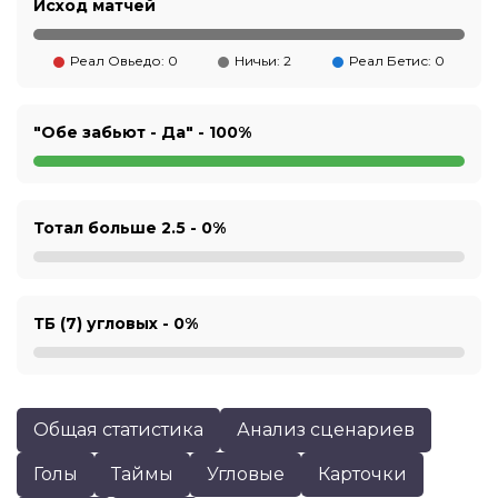
Исход матчей
Реал Овьедо: 0
Ничьи: 2
Реал Бетис: 0
"Обе забьют - Да" -
100%
Тотал больше 2.5 -
0%
ТБ (7) угловых -
0%
Общая статистика
Анализ сценариев
Голы
Таймы
Угловые
Карточки