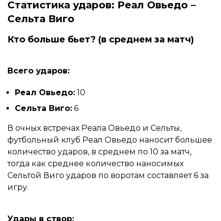
Статистика ударов: Реал Овьедо –
Сельта Виго
Кто больше бьет? (в среднем за матч)
Всего ударов:
Реал Овьедо:
10
Сельта Виго:
6
В очных встречах Реала Овьедо и Сельты,
футбольный клуб Реал Овьедо наносит большее
количество ударов, в среднем по 10 за матч,
тогда как среднее количество наносимых
Сельтой Виго ударов по воротам составляет 6 за
игру.
Удары в створ: