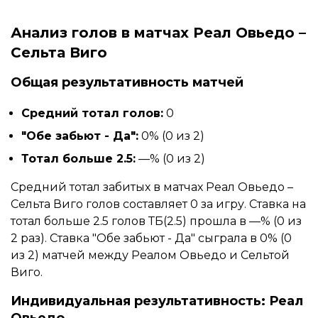
Анализ голов в матчах Реал Овьедо –
Сельта Виго
Общая результативность матчей
Средний тотал голов:
0
"Обе забьют - Да":
0% (0 из 2)
Тотал больше 2.5:
—% (0 из 2)
Средний тотал забитых в матчах Реал Овьедо –
Сельта Виго голов составляет 0 за игру. Ставка на
тотал больше 2.5 голов ТБ(2.5) прошла в —% (0 из
2 раз). Ставка "Обе забьют - Да" сыграла в 0% (0
из 2) матчей между Реалом Овьедо и Сельтой
Виго.
Индивидуальная результативность: Реал