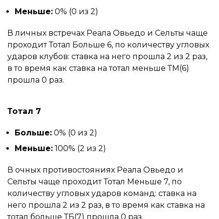
Меньше:
0% (0 из 2)
В личных встречах Реала Овьедо и Сельты чаще
проходит Тотал Больше 6, по количеству угловых
ударов клубов: ставка на него прошла 2 из 2 раз,
в то время как ставка на тотал меньше ТМ(6)
прошла 0 раз.
Тотал 7
Больше:
0% (0 из 2)
Меньше:
100% (2 из 2)
В очных противостояниях Реала Овьедо и
Сельты чаще проходит Тотал Меньше 7, по
количеству угловых ударов команд: ставка на
него прошла 2 из 2 раз, в то время как ставка на
тотал больше ТБ(7) прошла 0 раз.