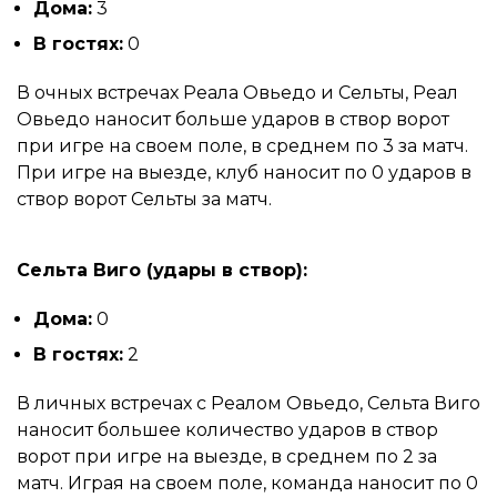
Дома:
3
В гостях:
0
В очных встречах Реала Овьедо и Сельты, Реал
Овьедо наносит больше ударов в створ ворот
при игре на своем поле, в среднем по 3 за матч.
При игре на выезде, клуб наносит по 0 ударов в
створ ворот Сельты за матч.
Сельта Виго (удары в створ):
Дома:
0
В гостях:
2
В личных встречах с Реалом Овьедо, Сельта Виго
наносит большее количество ударов в створ
ворот при игре на выезде, в среднем по 2 за
матч. Играя на своем поле, команда наносит по 0