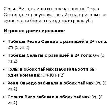
Сельта Виго, в личных встречах против Реала
Овьедо, не пропускала голы 2 раза, при этом все
сухие матчи были в выездных играх клуба.
Игровое доминирование
Победы Реала Овьедо с разницей в 2+ гола:
0% (0 из 2)
Победы Сельты с разницей в 2+ гола:
0% (0
из 2)
Голы в обоих таймах (забивала хотя бы
одна команда):
0% (0 из 2)
Реал Овьедо забивала в обоих таймах:
0% (0
из 2)
Сельта Виго забивал в обоих таймах:
0% (0
из 2)