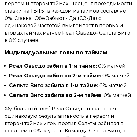
первом и втором таймах. Процент проходимости
ставки на ТБ(1.5) в каждом из таймов составляет
0%. Ставка "Обе Забьют - Да"(ОЗ-Да) с
одинаковой частотой выигрывает в первых и
вторых таймах матчеё Реал Овьедо- Сельта Виго,
в 0% случаев.
Индивидуальные голы по таймам
Реал Овьедо забил в 1-м тайме:
0% матчей
Реал Овьедо забил во 2-м тайме:
0% матчей
Сельта Виго забила в 1-м тайме:
0% матчей
Сельта Виго забила во 2-м тайме:
0% матчей
Футбольный клуб Реал Овьедо показывает
одинаковую результативность в первом и
втором таймах игры против Сельты, забивая в
среднем в 0% случаев. Команда Сельта Виго, в