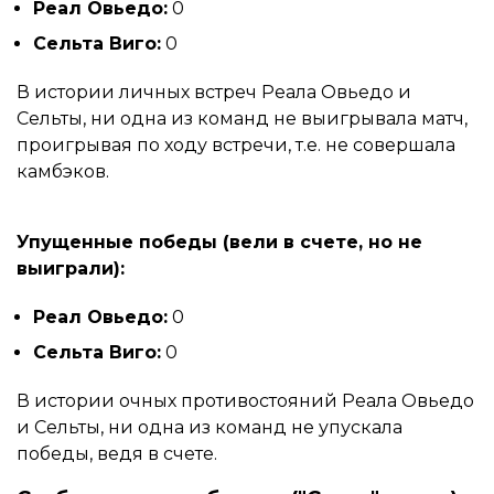
Реал Овьедо:
0
Сельта Виго:
0
В истории личных встреч Реала Овьедо и
Сельты, ни одна из команд не выигрывала матч,
проигрывая по ходу встречи, т.е. не совершала
камбэков.
Упущенные победы (вели в счете, но не
выиграли):
Реал Овьедо:
0
Сельта Виго:
0
В истории очных противостояний Реала Овьедо
и Сельты, ни одна из команд не упускала
победы, ведя в счете.