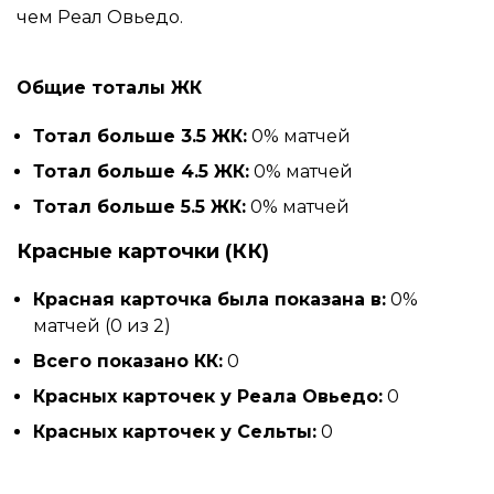
чем Реал Овьедо.
Общие тоталы ЖК
Тотал больше 3.5 ЖК:
0% матчей
Тотал больше 4.5 ЖК:
0% матчей
Тотал больше 5.5 ЖК:
0% матчей
Красные карточки (КК)
Красная карточка была показана в:
0%
матчей (0 из 2)
Всего показано КК:
0
Красных карточек у Реала Овьедо:
0
Красных карточек у Сельты:
0