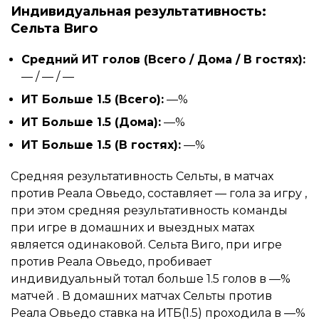
Индивидуальная результативность:
Сельта Виго
Средний ИТ голов (Всего / Дома / В гостях):
— / — / —
ИТ Больше 1.5 (Всего):
—%
ИТ Больше 1.5 (Дома):
—%
ИТ Больше 1.5 (В гостях):
—%
Средняя результативность Сельты, в матчах
против Реала Овьедо, составляет — гола за игру ,
при этом средняя результативность команды
при игре в домашних и выездных матах
является одинаковой. Сельта Виго, при игре
против Реала Овьедо, пробивает
индивидуальный тотал больше 1.5 голов в —%
матчей . В домашних матчах Сельты против
Реала Овьедо ставка на ИТБ(1.5) проходила в —%