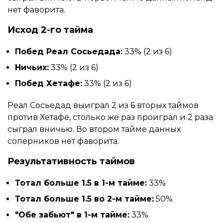
нет фаворита.
Исход 2-го тайма
Побед Реал Сосьедада:
33% (2 из 6)
Ничьих:
33% (2 из 6)
Побед Хетафе:
33% (2 из 6)
Реал Сосьедад выиграл 2 из 6 вторых таймов
против Хетафе, столько же раз проиграл и 2 раза
сыграл вничью. Во втором тайме данных
соперников нет фаворита.
Результативность таймов
Тотал больше 1.5 в 1-м тайме:
33%
Тотал больше 1.5 во 2-м тайме:
50%
"Обе забьют" в 1-м тайме:
33%