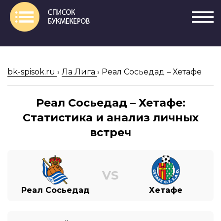
bk-spisok.ru
›
Ла Лига
›
Реал Сосьедад – Хетафе
Реал Сосьедад – Хетафе:
Статистика и анализ личных
встреч
VS
Реал Сосьедад
Хетафе