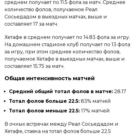
среднем получает по 11.5 фола за матч. Среднее
количество фолов, получаемое Реал
Сосьедадом в выездных матчах, выше и
составляет 17 за матч.
Хетафе в среднем получает по 14.83 фола за игру.
На домашнем стадионе клуб получает по 13 фола
за игру, при этом среднее количество фолов,
получаемое Хетафе в выездных матчах, выше и
составляет 15.75 за матч.
Общая интенсивность матчей
Средний общий тотал фолов в матче:
28.17
Тотал фолов больше 22.5:
83% матчей
Тотал фолов меньше 22.5:
17% матчей
В очных встречах между Реал Сосьедадом и
Хетафе, ставка на тотал фолов больше 22.5