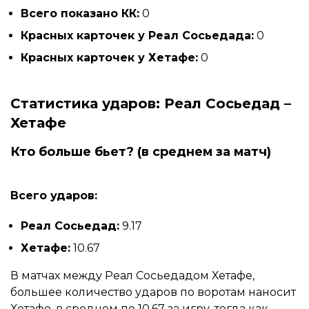
Всего показано КК:
0
Красных карточек у Реал Сосьедада:
0
Красных карточек у Хетафе:
0
Статистика ударов: Реал Сосьедад –
Хетафе
Кто больше бьет? (в среднем за матч)
Всего ударов:
Реал Сосьедад:
9.17
Хетафе:
10.67
В матчах между Реал Сосьедадом Хетафе,
большее количество ударов по воротам наносит
Хетафе, в среднем по 10.67 за игру, тогда как