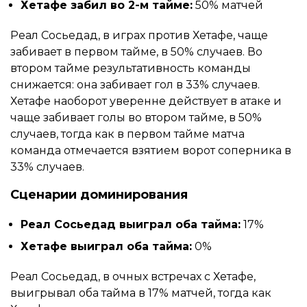
Хетафе забил во 2-м тайме:
50% матчей
Реал Сосьедад, в играх против Хетафе, чаще
забивает в первом тайме, в 50% случаев. Во
втором тайме результативность команды
снижается: она забивает гол в 33% случаев.
Хетафе наоборот уверенне действует в атаке и
чаще забивает голы во втором тайме, в 50%
случаев, тогда как в первом тайме матча
команда отмечается взятием ворот соперника в
33% случаев.
Сценарии доминирования
Реал Сосьедад выиграл оба тайма:
17%
Хетафе выиграл оба тайма:
0%
Реал Сосьедад, в очных встречах с Хетафе,
выигрывал оба тайма в 17% матчей, тогда как