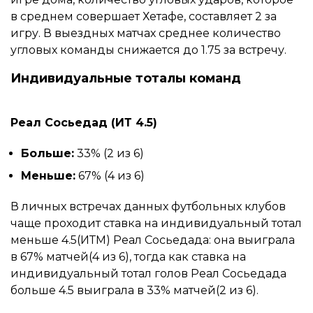
в среднем совершает Хетафе, составляет 2 за
игру. В выездных матчах среднее количество
угловых команды снижается до 1.75 за встречу.
Индивидуальные тоталы команд
Реал Сосьедад (ИТ 4.5)
Больше:
33% (2 из 6)
Меньше:
67% (4 из 6)
В личных встречах данных футбольных клубов
чаще проходит ставка на индивидуальный тотал
меньше 4.5(ИТМ) Реал Сосьедада: она выиграла
в 67% матчей(4 из 6), тогда как ставка на
индивидуальный тотал голов Реал Сосьедада
больше 4.5 выиграла в 33% матчей(2 из 6).