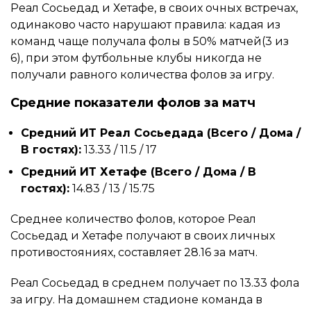
Реал Сосьедад и Хетафе, в своих очных встречах,
одинаково часто нарушают правила: кадая из
команд чаще получала фолы в 50% матчей(3 из
6), при этом футбольные клубы никогда не
получали равного количества фолов за игру.
Средние показатели фолов за матч
Средний ИТ Реал Сосьедада (Всего / Дома /
В гостях):
13.33 / 11.5 / 17
Средний ИТ Хетафе (Всего / Дома / В
гостях):
14.83 / 13 / 15.75
Среднее количество фолов, которое Реал
Сосьедад и Хетафе получают в своих личных
противостояниях, составляет 28.16 за матч.
Реал Сосьедад в среднем получает по 13.33 фола
за игру. На домашнем стадионе команда в