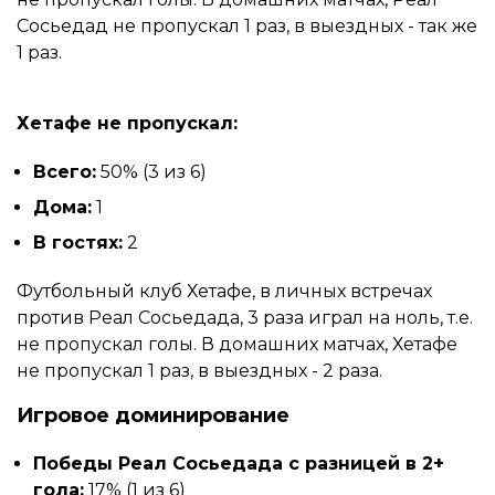
Сосьедад не пропускал 1 раз, в выездных - так же
1 раз.
Хетафе не пропускал:
Всего:
50% (3 из 6)
Дома:
1
В гостях:
2
Футбольный клуб Хетафе, в личных встречах
против Реал Сосьедада, 3 раза играл на ноль, т.е.
не пропускал голы. В домашних матчах, Хетафе
не пропускал 1 раз, в выездных - 2 раза.
Игровое доминирование
Победы Реал Сосьедада с разницей в 2+
гола:
17% (1 из 6)