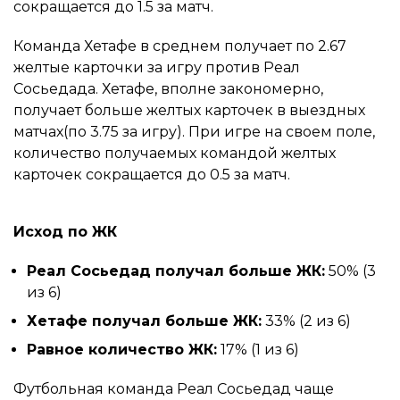
сокращается до 1.5 за матч.
Команда Хетафе в среднем получает по 2.67
желтые карточки за игру против Реал
Сосьедада. Хетафе, вполне закономерно,
получает больше желтых карточек в выездных
матчах(по 3.75 за игру). При игре на своем поле,
количество получаемых командой желтых
карточек сокращается до 0.5 за матч.
Исход по ЖК
Реал Сосьедад получал больше ЖК:
50% (3
из 6)
Хетафе получал больше ЖК:
33% (2 из 6)
Равное количество ЖК:
17% (1 из 6)
Футбольная команда Реал Сосьедад чаще