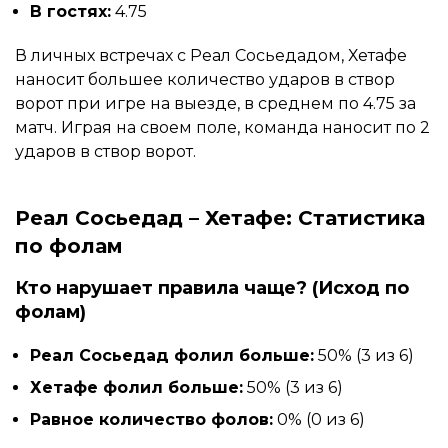
В гостях:
4.75
В личных встречах с Реал Сосьедадом, Хетафе
наносит большее количество ударов в створ
ворот при игре на выезде, в среднем по 4.75 за
матч. Играя на своем поле, команда наносит по 2
ударов в створ ворот.
Реал Сосьедад – Хетафе: Статистика
по фолам
Кто нарушает правила чаще? (Исход по
фолам)
Реал Сосьедад фолил больше:
50% (3 из 6)
Хетафе фолил больше:
50% (3 из 6)
Равное количество фолов:
0% (0 из 6)