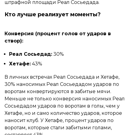
штрафной площади Реал Сосьедада.
Кто лучше реализует моменты?
Конверсия (процент голов от ударов в
створ):
Реал Сосьедад:
30%
Хетафе:
43%
В личных встречах Реал Сосьедада и Хетафе,
30% наносимых Реал Сосьедадом ударов по
воротам конвертируются в забитые мячи.
Меньше не только конверсия наносимых Реал
Сосьедадом ударов по воротам в голы, чем у
Хетафе, но и само количество ударов, которое
наносит клуб. У Хетафе, процент ударов по
воротам, которые стали забитыми голами,
составляет 43%.