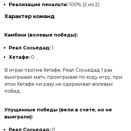
Реализация пенальти:
100% (2 из 2)
Характер команд
Камбэки (волевые победы):
Реал Сосьедад:
1
Хетафе:
0
В играх против Хетафе, Реал Сосьедад 1 раз
выигрывал матч, проигрывая по ходу игру, при
этом Хетафе ни разу не одерживал волевых
побед.
Упущенные победы (вели в счете, но не
выиграли):
Реал Сосьедад:
0