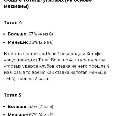
Общие тоталы угловых (на основе
медианы)
Тотал 4
Больше:
67% (4 из 6)
Меньше:
33% (2 из 6)
В личных встречах Реал Сосьедада и Хетафе
чаще проходит Тотал Больше 4, по количеству
угловых ударов клубов: ставка на него прошла 4
из 6 раз, в то время как ставка на тотал меньше
ТМ(4) прошла 2 раза.
Тотал 5
Больше:
33% (2 из 6)
Меньше:
67% (4 из 6)