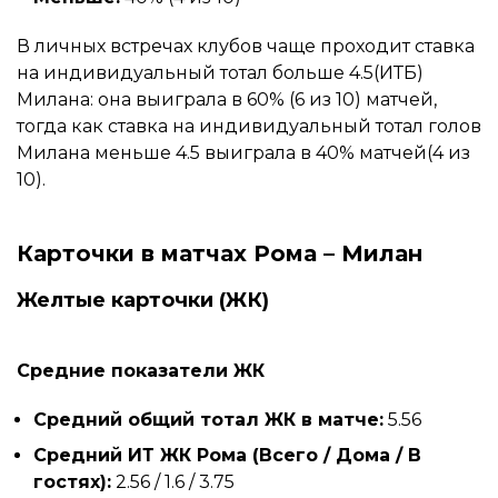
В личных встречах клубов чаще проходит ставка
на индивидуальный тотал больше 4.5(ИТБ)
Милана: она выиграла в 60% (6 из 10) матчей,
тогда как ставка на индивидуальный тотал голов
Милана меньше 4.5 выиграла в 40% матчей(4 из
10).
Карточки в матчах Рома – Милан
Желтые карточки (ЖК)
Средние показатели ЖК
Средний общий тотал ЖК в матче:
5.56
Средний ИТ ЖК Рома (Всего / Дома / В
гостях):
2.56 / 1.6 / 3.75