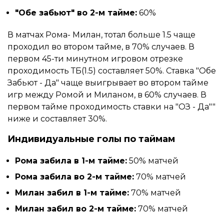
"Обе забьют" во 2-м тайме:
60%
В матчах Рома- Милан, тотал больше 1.5 чаще
проходил во втором тайме, в 70% случаев. В
первом 45-ти минутном игровом отрезке
проходимость ТБ(1.5) составляет 50%. Ставка "Обе
Забьют - Да" чаще выигрывает во втором тайме
игр между Ромой и Миланом, в 60% случаев. В
первом тайме проходимость ставки на "ОЗ - Да""
ниже и составляет 30%.
Индивидуальные голы по таймам
Рома забила в 1-м тайме:
50% матчей
Рома забила во 2-м тайме:
70% матчей
Милан забил в 1-м тайме:
70% матчей
Милан забил во 2-м тайме:
70% матчей