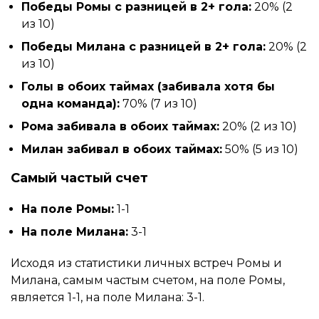
Победы Ромы с разницей в 2+ гола:
20% (2
из 10)
Победы Милана с разницей в 2+ гола:
20% (2
из 10)
Голы в обоих таймах (забивала хотя бы
одна команда):
70% (7 из 10)
Рома забивала в обоих таймах:
20% (2 из 10)
Милан забивал в обоих таймах:
50% (5 из 10)
Самый частый счет
На поле Ромы:
1-1
На поле Милана:
3-1
Исходя из статистики личных встреч Ромы и
Милана, самым частым счетом, на поле Ромы,
является 1-1, на поле Милана: 3-1.