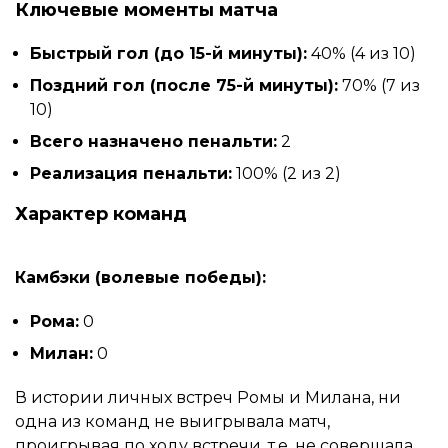
Ключевые моменты матча
Быстрый гол (до 15-й минуты):
40% (4 из 10)
Поздний гол (после 75-й минуты):
70% (7 из
10)
Всего назначено пенальти:
2
Реализация пенальти:
100% (2 из 2)
Характер команд
Камбэки (волевые победы):
Рома:
0
Милан:
0
В истории личных встреч Ромы и Милана, ни
одна из команд не выигрывала матч,
проигрывая по ходу встречи, т.е. не совершала