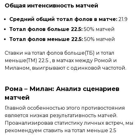
Общая интенсивность матчей
Средний общий тотал фолов в матче:
21.9
Тотал фолов больше 22.5:
50% матчей
Тотал фолов меньше 22.5:
50% матчей
Ставки на тотал фолов больше(ТБ) и тотал
меньше(ТМ) 22.5 , в матчах между Ромой и
Миланом, выигрывают с одинковой частотой.
Рома – Милан: Анализ сценариев
матчей
Главной особенностью этого противостояния
является низкая результативность матчей.
Проанализировав статистику личных встреч, мы
рекомендуем ставить на тотал меньше 2.5