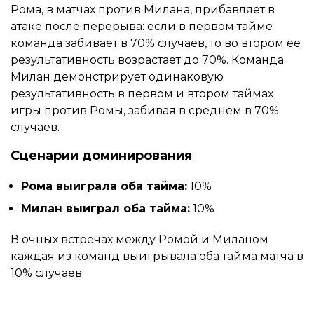
Рома, в матчах против Милана, прибавляет в
атаке после перерыва: если в первом тайме
команда забивает в 70% случаев, то во втором ее
результативность возрастает до 70%. Команда
Милан демонстрирует одинаковую
результативность в первом и втором таймах
игры против Ромы, забивая в среднем в 70%
случаев.
Сценарии доминирования
Рома выиграла оба тайма:
10%
Милан выиграл оба тайма:
10%
В очных встречах между Ромой и Миланом
каждая из команд выигрывала оба тайма матча в
10% случаев.