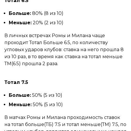
Тотал 6.5
Больше:
80% (8 из 10)
Меньше:
20% (2 из 10)
В личных встречах Ромы и Милана чаще
проходит Тотал Больше 6.5, по количеству
угловых ударов клубов: ставка на него прошла 8
из 10 раз, в то время как ставка на тотал меньше
ТМ(6.5) прошла 2 раза.
Тотал 7.5
Больше:
50% (5 из 10)
Меньше:
50% (5 из 10)
В матчах Ромы и Милана проходимость ставок
на тотал больше(ТБ) 7.5 и тотал меньше(ТМ) 7.5, по