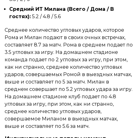
Средний ИТ Милана (Всего / Дома / В
гостях):
5.2 / 4.8 / 5.6
Среднее количество угловых ударов, которое
Рома и Милан подают в своих очных встречах,
составляет 8.7 за матч. Рома в среднем подает по
3.5 угловых за игру. На домашнем стадионе
команда подает по 2 угловых за игру, при этом,
как ни странно, среднее количество угловых
ударов, совершаемых Ромой в выездных матчах,
выше и составляет по 5 за матч. Милан в
среднем совершает по 5.2 угловых удара за игру.
На домашнем стадионе клуб подает по 4.8
угловых за игру, при этом, как ни странно,
среднее количество угловых ударов,
совершаемое Миланом в выездных матчах,
выше и составляет по 5.6 за матч.