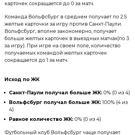
карточек сокращается до 0 за матч.
Команда Вольфсбург в среднем получает по 2.5
желтые карточки за игру против Санкт-Паули.
Вольфсбург, вполне закономерно, получает
больше желтых карточек в выездных матчах(по 3
за игру). При игре на своем поле, количество
получаемых командой желтых карточек
сокращается до 1 за матч.
Исход по ЖК
Санкт-Паули получал больше ЖК:
0% (0 из 4)
Вольфсбург получал больше ЖК:
100% (4 из
4)
Равное количество ЖК:
0% (0 из 4)
Футбольный клуб Вольфсбург чаще получает