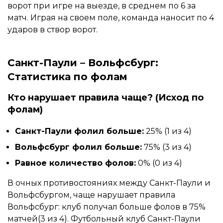
ворот при игре на выезде, в среднем по 6 за
матч. Играя на своем поле, команда наносит по 4
ударов в створ ворот.
Санкт-Паули – Вольфсбург:
Статистика по фолам
Кто нарушает правила чаще? (Исход по
фолам)
Санкт-Паули фолил больше:
25% (1 из 4)
Вольфсбург фолил больше:
75% (3 из 4)
Равное количество фолов:
0% (0 из 4)
В очных противостояниях между Санкт-Паули и
Вольфсбургом, чаще нарушает правила
Вольфсбург: клуб получал больше фолов в 75%
матчей(3 из 4). Футбольный клуб Санкт-Паули