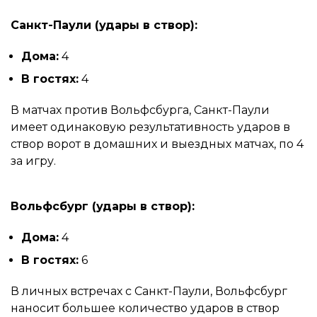
Санкт-Паули (удары в створ):
Дома:
4
В гостях:
4
В матчах против Вольфсбурга, Санкт-Паули
имеет одинаковую результативность ударов в
створ ворот в домашних и выездных матчах, по 4
за игру.
Вольфсбург (удары в створ):
Дома:
4
В гостях:
6
В личных встречах с Санкт-Паули, Вольфсбург
наносит большее количество ударов в створ