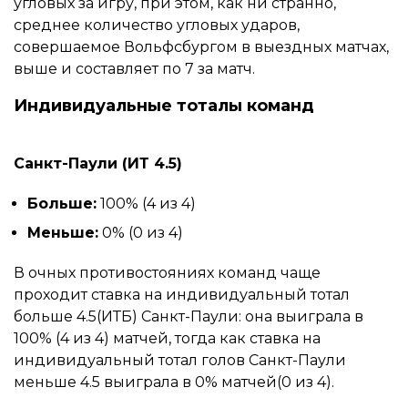
угловых за игру, при этом, как ни странно,
среднее количество угловых ударов,
совершаемое Вольфсбургом в выездных матчах,
выше и составляет по 7 за матч.
Индивидуальные тоталы команд
Санкт-Паули (ИТ 4.5)
Больше:
100% (4 из 4)
Меньше:
0% (0 из 4)
В очных противостояниях команд чаще
проходит ставка на индивидуальный тотал
больше 4.5(ИТБ) Санкт-Паули: она выиграла в
100% (4 из 4) матчей, тогда как ставка на
индивидуальный тотал голов Санкт-Паули
меньше 4.5 выиграла в 0% матчей(0 из 4).