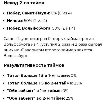
Исход 2-го тайма
Побед Санкт-Паули:
0% (0 из 4)
Ничьих:
50% (2 из 4)
Побед Вольфсбурга:
50% (2 из 4)
Санкт-Паули выиграл 0 вторых тайма против
Вольфсбурга из 4 , уступил 2 раза и 2 раза сыграл
вничью. Фаворитом второго тайма является
Вольфсбург.
Результативность таймов
Тотал больше 1.5 в 1-м тайме:
0%
Тотал больше 1.5 во 2-м тайме:
25%
"Обе забьют" в 1-м тайме:
0%
"Обе забьют" во 2-м тайме:
25%