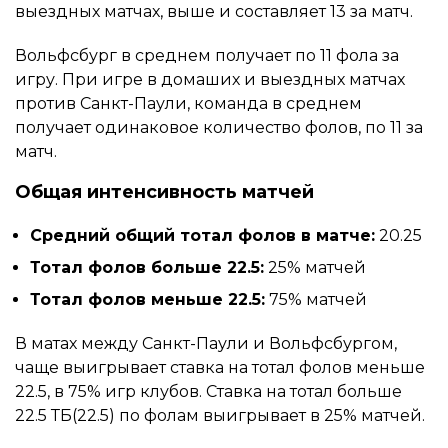
выездных матчах, выше и составляет 13 за матч.
Вольфсбург в среднем получает по 11 фола за
игру. При игре в домаших и выездных матчах
против Санкт-Паули, команда в среднем
получает одинаковое количество фолов, по 11 за
матч.
Общая интенсивность матчей
Средний общий тотал фолов в матче:
20.25
Тотал фолов больше 22.5:
25% матчей
Тотал фолов меньше 22.5:
75% матчей
В матах между Санкт-Паули и Вольфсбургом,
чаще выигрывает ставка на тотал фолов меньше
22.5, в 75% игр клубов. Ставка на тотал больше
22.5 ТБ(22.5) по фолам выигрывает в 25% матчей.