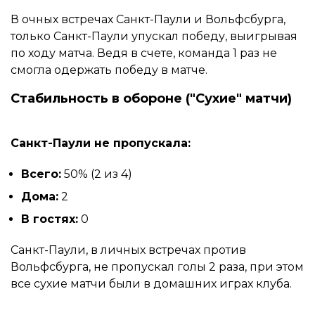
В очных встречах Санкт-Паули и Вольфсбурга,
только Санкт-Паули упускал победу, выигрывая
по ходу матча. Ведя в счете, команда 1 раз не
смогла одержать победу в матче.
Стабильность в обороне ("Сухие" матчи)
Санкт-Паули не пропускала:
Всего:
50% (2 из 4)
Дома:
2
В гостях:
0
Санкт-Паули, в личных встречах против
Вольфсбурга, не пропускал голы 2 раза, при этом
все сухие матчи были в домашних играх клуба.