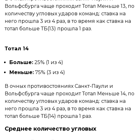
Вольфсбурга чаще проходит Тотал Меньше 13, по
количеству угловых ударов команд: ставка на
него прошла 3 из 4 раз, в то время как ставка на
тотал больше ТБ(13) прошла 1 раз.
Тотал 14
Больше:
25% (1 из 4)
Меньше:
75% (3 из 4)
В очных противостояниях Санкт-Паули и
Вольфсбурга чаще проходит Тотал Меньше 14, по
количеству угловых ударов команд: ставка на
него прошла 3 из 4 раз, в то время как ставка на
тотал больше ТБ(14) прошла 1 раз.
Среднее количество угловых