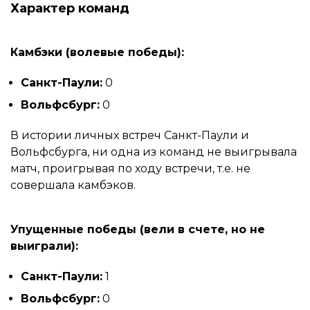
Характер команд
Камбэки (волевые победы):
Санкт-Паули:
0
Вольфсбург:
0
В истории личных встреч Санкт-Паули и
Вольфсбурга, ни одна из команд не выигрывала
матч, проигрывая по ходу встречи, т.е. не
совершала камбэков.
Упущенные победы (вели в счете, но не
выиграли):
Санкт-Паули:
1
Вольфсбург:
0