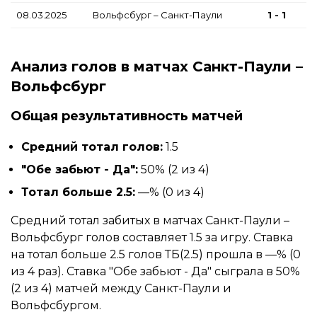
08.03.2025
Вольфсбург – Санкт-Паули
1 - 1
Анализ голов в матчах Санкт-Паули –
Вольфсбург
Общая результативность матчей
Средний тотал голов:
1.5
"Обе забьют - Да":
50% (2 из 4)
Тотал больше 2.5:
—% (0 из 4)
Средний тотал забитых в матчах Санкт-Паули –
Вольфсбург голов составляет 1.5 за игру. Ставка
на тотал больше 2.5 голов ТБ(2.5) прошла в —% (0
из 4 раз). Ставка "Обе забьют - Да" сыграла в 50%
(2 из 4) матчей между Санкт-Паули и
Вольфсбургом.