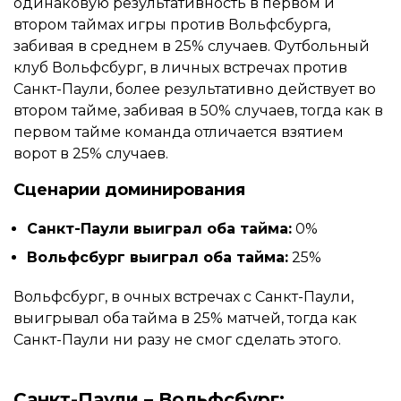
одинаковую результативность в первом и
втором таймах игры против Вольфсбурга,
забивая в среднем в 25% случаев. Футбольный
клуб Вольфсбург, в личных встречах против
Санкт-Паули, более результативно действует во
втором тайме, забивая в 50% случаев, тогда как в
первом тайме команда отличается взятием
ворот в 25% случаев.
Сценарии доминирования
Санкт-Паули выиграл оба тайма:
0%
Вольфсбург выиграл оба тайма:
25%
Вольфсбург, в очных встречах с Санкт-Паули,
выигрывал оба тайма в 25% матчей, тогда как
Санкт-Паули ни разу не смог сделать этого.
Санкт-Паули – Вольфсбург: