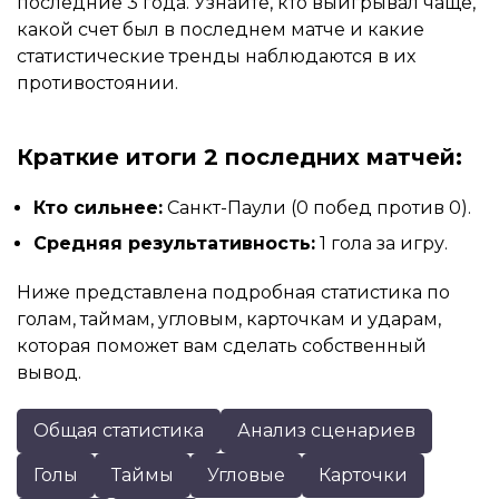
последние 3 года. Узнайте, кто выигрывал чаще,
какой счет был в последнем матче и какие
статистические тренды наблюдаются в их
противостоянии.
Краткие итоги 2 последних матчей:
Кто сильнее:
Санкт-Паули (0 побед против 0).
Средняя результативность:
1 гола за игру.
Ниже представлена подробная статистика по
голам, таймам, угловым, карточкам и ударам,
которая поможет вам сделать собственный
вывод.
Общая статистика
Анализ сценариев
Голы
Таймы
Угловые
Карточки