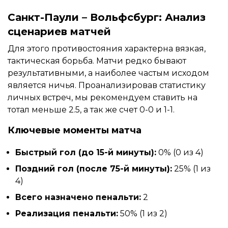
Санкт-Паули – Вольфсбург: Анализ
сценариев матчей
Для этого противостояния характерна вязкая,
тактическая борьба. Матчи редко бывают
результативными, а наиболее частым исходом
является ничья. Проанализировав статистику
личных встреч, мы рекомендуем ставить на
тотал меньше 2.5, а так же счет 0-0 и 1-1.
Ключевые моменты матча
Быстрый гол (до 15-й минуты):
0% (0 из 4)
Поздний гол (после 75-й минуты):
25% (1 из
4)
Всего назначено пенальти:
2
Реализация пенальти:
50% (1 из 2)