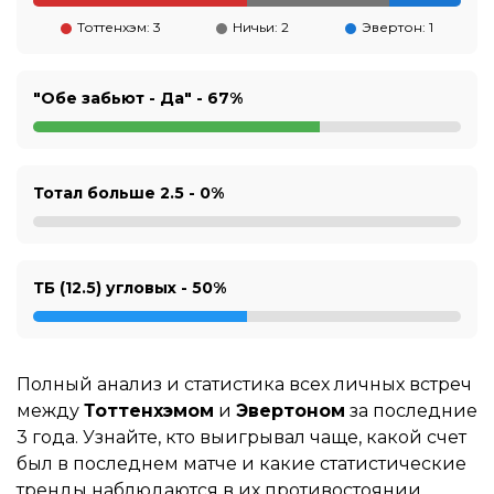
Тоттенхэм: 3
Ничьи: 2
Эвертон: 1
"Обе забьют - Да" -
67%
Тотал больше 2.5 -
0%
ТБ (12.5) угловых -
50%
Полный анализ и статистика всех личных встреч
между
Тоттенхэмом
и
Эвертоном
за последние
3 года. Узнайте, кто выигрывал чаще, какой счет
был в последнем матче и какие статистические
тренды наблюдаются в их противостоянии.