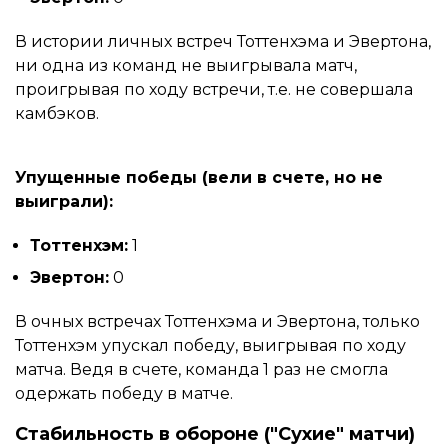
В истории личных встреч Тоттенхэма и Эвертона,
ни одна из команд не выигрывала матч,
проигрывая по ходу встречи, т.е. не совершала
камбэков.
Упущенные победы (вели в счете, но не
выиграли):
Тоттенхэм:
1
Эвертон:
0
В очных встречах Тоттенхэма и Эвертона, только
Тоттенхэм упускал победу, выигрывая по ходу
матча. Ведя в счете, команда 1 раз не смогла
одержать победу в матче.
Стабильность в обороне ("Сухие" матчи)