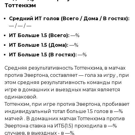
Тоттенхэм
Средний ИТ голов (Всего / Дома / В гостях):
— / — / —
ИТ Больше 1.5 (Всего):
—%
ИТ Больше 1.5 (Дома):
—%
ИТ Больше 1.5 (В гостях):
—%
Средняя результативность Тоттенхэма, в матчах
против Эвертона, составляет — гола за игру , при
этом средняя результативность команды при
игре в домашних и выездных матах является
одинаковой.
Тоттенхэм, при игре против Эвертона, пробивает
индивидуальный тотал больше 1.5 голов в —%
матчей . В домашних матчах Тоттенхэма против
Эвертона ставка на ИТБ(1.5) проходила в —%
случаев, в выездных - в —%.