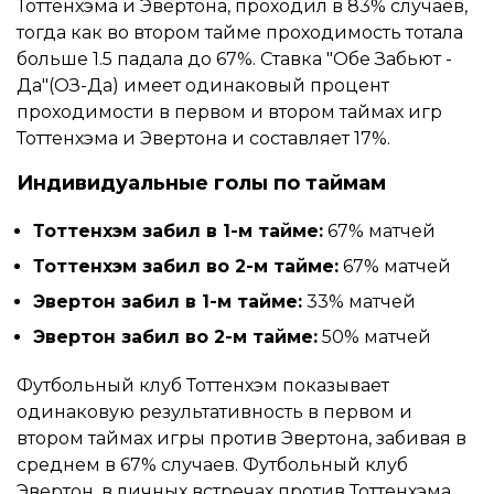
Тоттенхэма и Эвертона, проходил в 83% случаев,
тогда как во втором тайме проходимость тотала
больше 1.5 падала до 67%. Ставка "Обе Забьют -
Да"(ОЗ-Да) имеет одинаковый процент
проходимости в первом и втором таймах игр
Тоттенхэма и Эвертона и составляет 17%.
Индивидуальные голы по таймам
Тоттенхэм забил в 1-м тайме:
67% матчей
Тоттенхэм забил во 2-м тайме:
67% матчей
Эвертон забил в 1-м тайме:
33% матчей
Эвертон забил во 2-м тайме:
50% матчей
Футбольный клуб Тоттенхэм показывает
одинаковую результативность в первом и
втором таймах игры против Эвертона, забивая в
среднем в 67% случаев. Футбольный клуб
Эвертон, в личных встречах против Тоттенхэма,