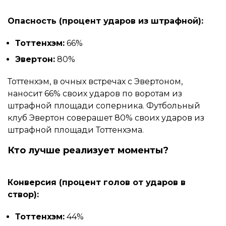
Опасность (процент ударов из штрафной):
Тоттенхэм:
66%
Эвертон:
80%
Тоттенхэм, в очных встречах с Эвертоном,
наносит 66% своих ударов по воротам из
штрафной площади соперника. Футбольный
клуб Эвертон соверашет 80% своих ударов из
штрафной площади Тоттенхэма.
Кто лучше реализует моменты?
Конверсия (процент голов от ударов в
створ):
Тоттенхэм:
44%