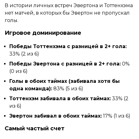
В истории личных встреч Эвертона и Тоттенхэма
нет матчей, в которых бы Эвертон не пропускал
голы.
Игровое доминирование
Победы Тоттенхэма с разницей в 2+ гола:
33% (2 из 6)
Победы Эвертона с разницей в 2+ гола:
0%
(0 из 6)
Голы в обоих таймах (забивала хотя бы
одна команда):
83% (5 из 6)
Тоттенхэм забивала в обоих таймах:
33% (2
из 6)
Эвертон забивал в обоих таймах:
17% (1 из 6)
Самый частый счет