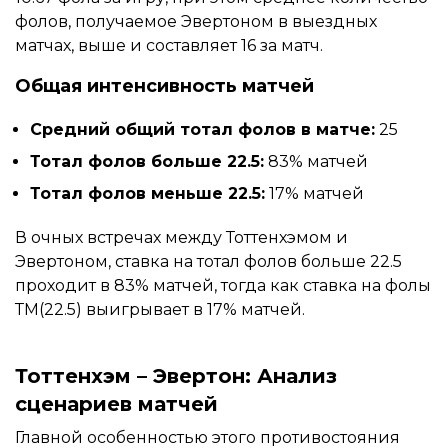
фолов, получаемое Эвертоном в выездных
матчах, выше и составляет 16 за матч.
Общая интенсивность матчей
Средний общий тотал фолов в матче:
25
Тотал фолов больше 22.5:
83% матчей
Тотал фолов меньше 22.5:
17% матчей
В очных встречах между Тоттенхэмом и
Эвертоном, ставка на тотал фолов больше 22.5
проходит в 83% матчей, тогда как ставка на фолы
ТМ(22.5) выигрывает в 17% матчей.
Тоттенхэм – Эвертон: Анализ
сценариев матчей
Главной особенностью этого противостояния