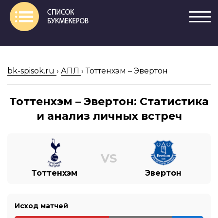
bk-spisok.ru
›
АПЛ
›
Тоттенхэм – Эвертон
Тоттенхэм – Эвертон: Статистика
и анализ личных встреч
VS
Тоттенхэм
Эвертон
Исход матчей