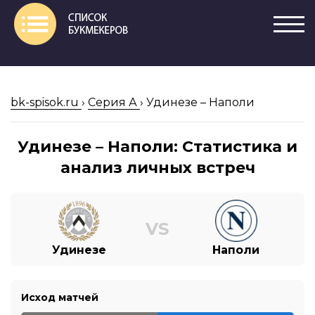
bk-spisok.ru
›
Серия А
›
Удинезе – Наполи
Удинезе – Наполи: Статистика и
анализ личных встреч
VS
Удинезе
Наполи
Исход матчей