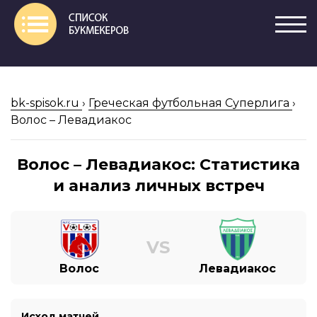
bk-spisok.ru
›
Греческая футбольная Суперлига
›
Волос – Левадиакос
Волос – Левадиакос: Статистика
и анализ личных встреч
VS
Волос
Левадиакос
Исход матчей