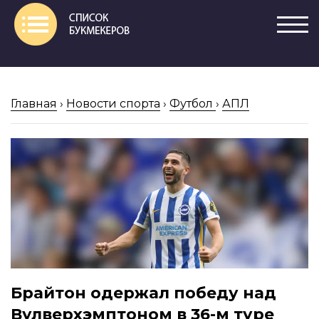
Главная
›
Новости спорта
›
Футбол
›
АПЛ
Брайтон одержал победу над
Вулверхэмптоном в 36-м туре