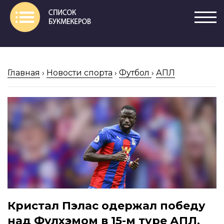
Главная
›
Новости спорта
›
Футбол
›
АПЛ
Кристал Пэлас одержал победу
над Фулхэмом в 15-м туре АПЛ.