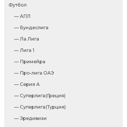
Футбол
— АПЛ
— Бундеслига
— Ла Лига
— Лига 1
— Примейра
— Про-лига ОАЭ
— Серия А
— Суперлига(Греция)
— Суперлига(Турция)
— Эредивизи