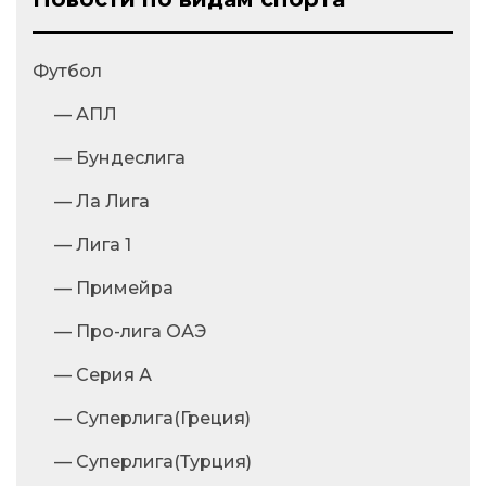
Футбол
— АПЛ
— Бундеслига
— Ла Лига
— Лига 1
— Примейра
— Про-лига ОАЭ
— Серия А
— Суперлига(Греция)
— Суперлига(Турция)