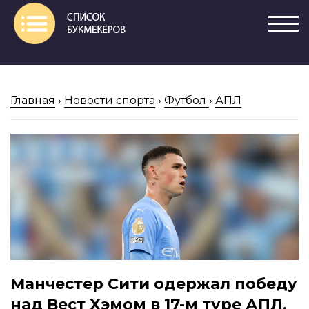
Главная
›
Новости спорта
›
Футбол
›
АПЛ
Манчестер Сити одержал победу
над Вест Хэмом в 17-м туре АПЛ.