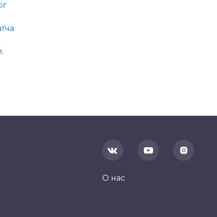
ог
атча
.
О нас