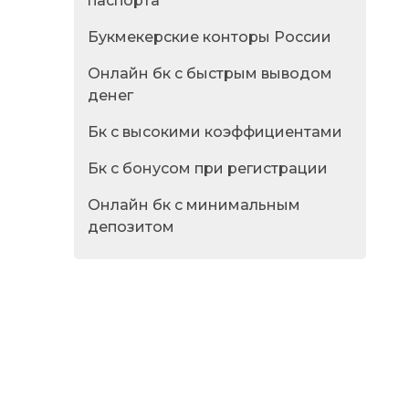
паспорта
Букмекерские конторы России
Онлайн бк с быстрым выводом
денег
Бк с высокими коэффициентами
Бк с бонусом при регистрации
Онлайн бк с минимальным
депозитом