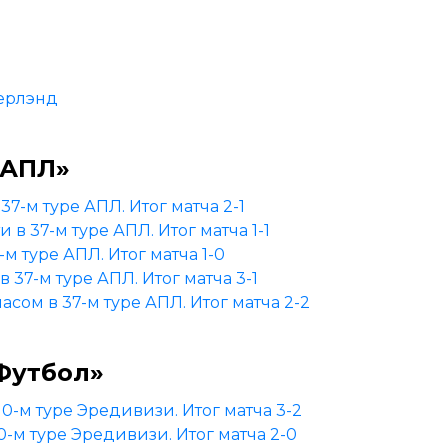
дерлэнд
«АПЛ»
7-м туре АПЛ. Итог матча 2-1
 37-м туре АПЛ. Итог матча 1-1
 туре АПЛ. Итог матча 1-0
37-м туре АПЛ. Итог матча 3-1
ом в 37-м туре АПЛ. Итог матча 2-2
Футбол»
0-м туре Эредивизи. Итог матча 3-2
-м туре Эредивизи. Итог матча 2-0