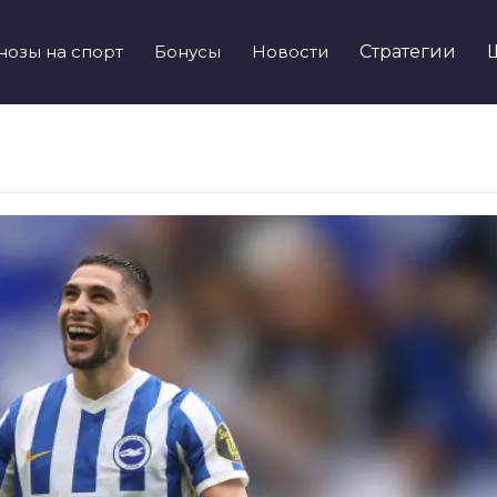
нозы на спорт
Бонусы
Новости
Стратегии