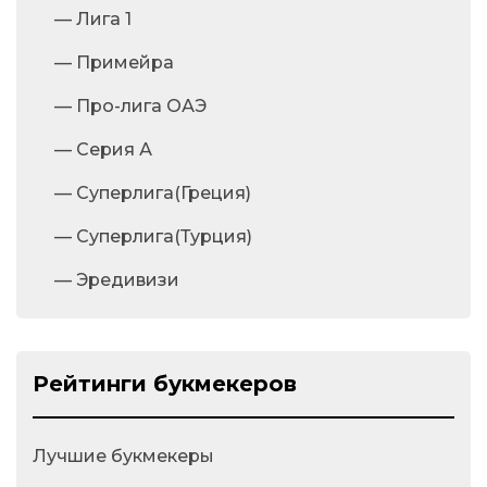
— Лига 1
— Примейра
— Про-лига ОАЭ
— Серия А
— Суперлига(Греция)
— Суперлига(Турция)
— Эредивизи
Рейтинги букмекеров
Лучшие букмекеры