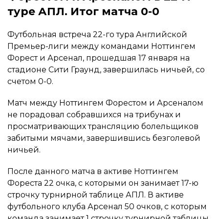
туре АПЛ. Итог матча 0-0
Футбольная встреча 22-го тура Английской
Премьер-лиги между командами Ноттингем
Форест и Арсенал, прошедшая 17 января на
стадионе Сити Граунд, завершилась ничьей, со
счетом 0-0.
Матч между Ноттингем Форестом и Арсеналом
не порадовал собравшихся на трибунах и
просматривающих трансляцию болельщиков
забитыми мячами, завершившись безголевой
ничьей.
После данного матча в активе Ноттингем
Фореста 22 очка, с которыми он занимает 17-ю
строчку турнирной таблице АПЛ. В активе
футбольного клуба Арсенал 50 очков, с которым
команда занимает 1 строчку турнирной таблицы.