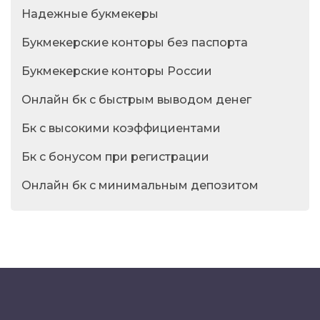
Надежные букмекеры
Букмекерские конторы без паспорта
Букмекерские конторы России
Онлайн бк с быстрым выводом денег
Бк с высокими коэффициентами
Бк с бонусом при регистрации
Онлайн бк с минимальным депозитом