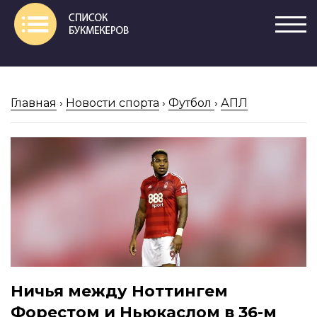
Главная
›
Новости спорта
›
Футбол
›
АПЛ
Ничья между Ноттингем
Форестом и Ньюкаслом в 36-м