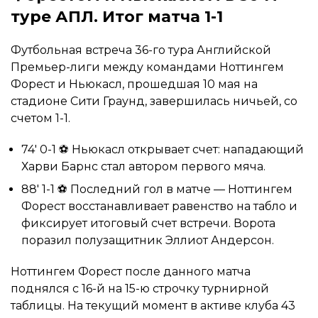
туре АПЛ. Итог матча 1-1
Футбольная встреча 36-го тура Английской
Премьер-лиги между командами Ноттингем
Форест и Ньюкасл, прошедшая 10 мая на
стадионе Сити Граунд, завершилась ничьей, со
счетом 1-1.
74′ 0-1 ⚽ Ньюкасл открывает счет: нападающий
Харви Барнс стал автором первого мяча.
88′ 1-1 ⚽ Последний гол в матче — Ноттингем
Форест восстанавливает равенство на табло и
фиксирует итоговый счет встречи. Ворота
поразил полузащитник Эллиот Андерсон.
Ноттингем Форест после данного матча
поднялся с 16-й на 15-ю строчку турнирной
таблицы. На текущий момент в активе клуба 43