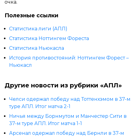
очка.
Полезные ссылки
Статистика лиги (АПЛ)
Статистика Ноттингем Фореста
Статистика Ньюкасла
История противостояний: Ноттингем Форест –
Ньюкасл
Другие новости из рубрики «АПЛ»
Челси одержал победу над Тоттенхэмом в 37-м
туре АПЛ. Итог матча 2-1
Ничья между Борнмутом и Манчестер Сити в
37-м туре АПЛ. Итог матча 1-1
Арсенал одержал победу над Бернли в 37-м