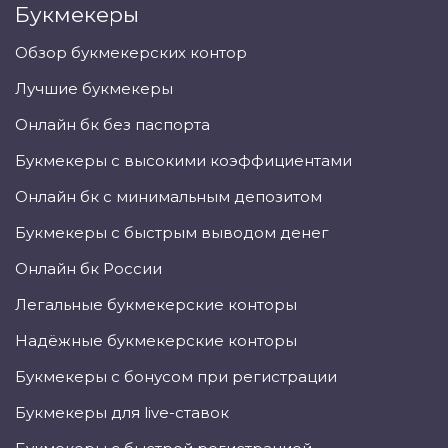
Букмекеры
Обзор букмекерских контор
Лучшие букмекеры
Онлайн бк без паспорта
Букмекеры с высокими коэффициентами
Онлайн бк с минимальным депозитом
Букмекеры с быстрым выводом денег
Онлайн бк России
Легальные букмекерские конторы
Надёжные букмекерские конторы
Букмекеры с бонусом при регистрации
Букмекеры для live-ставок