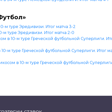
Футбол»
0-м туре Эредивизи. Итог матча 3-2
-м туре Эредивизи. Итог матча 2-0
м в 10-м туре Греческой футбольной Суперлиги. Ит
10-м туре Греческой футбольной Суперлиги. Итог м
косом в 10-м туре Греческой футбольной Суперлиги
тратегии ставок