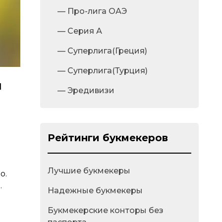
— Про-лига ОАЭ
— Серия А
— Суперлига(Греция)
— Суперлига(Турция)
й
— Эредивизи
Рейтинги букмекеров
Лучшие букмекеры
о.
.
Надежные букмекеры
Букмекерские конторы без