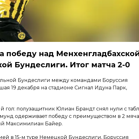
а победу над Менхенгладбахско
кой Бундеслиги. Итог матча 2-0
тбольной Бундеслиги между командами Боруссия
ая 19 декабря на стадионе Сигнал Идуна Парк,
ый гол: полузащитник Юлиан Брандт снял нули с табл
тмунд одерживает победу с преимуществом в 2 мяча
ий Максимилиан Байер.
ей в 15-м туре Немецкой Бундеслиги, Боруссия