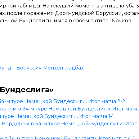
нирной таблицы. На текущий момент в активе клуба 
ах, после поражения Дортмундской Боруссии, остал
льной Бундеслиги, имея в своем активе 16 очков.
мунд – Боруссия Менхенгладбах
«Бундеслига»
4-м туре Немецкой Бундеслиги. Итог матча 2-2
ьном в 34-м туре Немецкой Бундеслиги. Итог матча
туре Немецкой Бундеслиги. Итог матча 1-1
 Вердером в 34-м туре Немецкой Бундеслиги. Итог
в 34-м туре Немецкой Бундеслиги. Итог матча 4-1