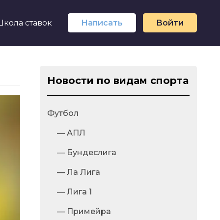
Школа ставок
Написать
Войти
Новости по видам спорта
Футбол
— АПЛ
— Бундеслига
— Ла Лига
— Лига 1
— Примейра