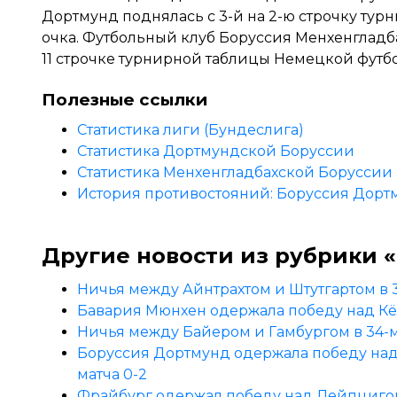
Дортмунд поднялась с 3-й на 2-ю строчку тур
очка. Футбольный клуб Боруссия Менхенгладб
11 строчке турнирной таблицы Немецкой футбо
Полезные ссылки
Статистика лиги (Бундеслига)
Статистика Дортмундской Боруссии
Статистика Менхенгладбахской Боруссии
История противостояний: Боруссия Дорт
Другие новости из рубрики 
Ничья между Айнтрахтом и Штутгартом в 3
Бавария Мюнхен одержала победу над Кёл
Ничья между Байером и Гамбургом в 34-м 
Боруссия Дортмунд одержала победу над
матча 0-2
Фрайбург одержал победу над Лейпцигом 