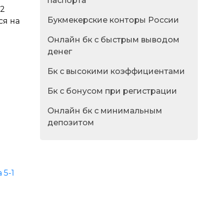
паспорта
32
Букмекерские конторы России
ся на
Онлайн бк с быстрым выводом
денег
Бк с высокими коэффициентами
Бк с бонусом при регистрации
Онлайн бк с минимальным
депозитом
 5-1