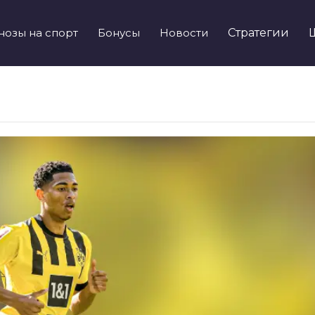
нозы на спорт
Бонусы
Новости
Стратегии