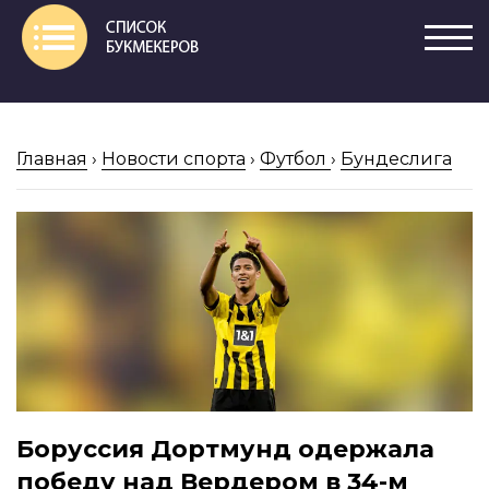
Главная
›
Новости спорта
›
Футбол
›
Бундеслига
Боруссия Дортмунд одержала
победу над Вердером в 34-м