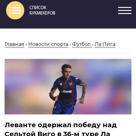
Главная
›
Новости спорта
›
Футбол
›
Ла Лига
Леванте одержал победу над
Сельтой Виго в 36-м туре Ла