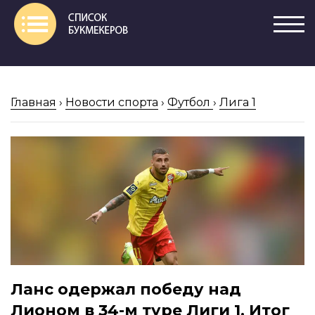
Главная
›
Новости спорта
›
Футбол
›
Лига 1
Ланс одержал победу над
Лионом в 34-м туре Лиги 1. Итог