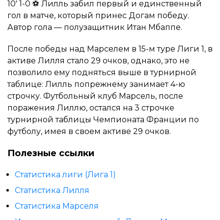
10′ 1-0 ⚽ Лилль забил первый и единственный
гол в матче, который принес Догам победу.
Автор гола — полузащитник Итан Мбаппе.
После победы над Марселем в 15-м туре Лиги 1, в
активе Лилля стало 29 очков, однако, это не
позволило ему подняться выше в турнирной
таблице: Лилль попрежнему занимает 4-ю
строчку. Футбольный клуб Марсель, после
поражения Лиллю, остался на 3 строчке
турнирной таблицы Чемпионата Франции по
футболу, имея в своем активе 29 очков.
Полезные ссылки
Статистика лиги (Лига 1)
Статистика Лилля
Статистика Марселя