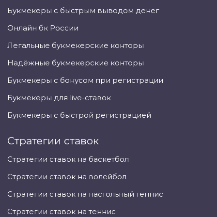
Букмекеры с быстрым выводом денег
Онлайн бк России
Легальные букмекерские конторы
Надёжные букмекерские конторы
Букмекеры с бонусом при регистрации
Букмекеры для live-ставок
Букмекеры с быстрой регистрацией
Стратегии ставок
Стратегии ставок на баскетбол
Стратегии ставок на волейбол
Стратегии ставок на настольный теннис
Стратегии ставок на теннис