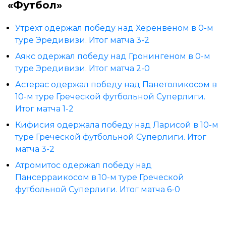
«Футбол»
Утрехт одержал победу над Херенвеном в 0-м
туре Эредивизи. Итог матча 3-2
Аякс одержал победу над Гронингеном в 0-м
туре Эредивизи. Итог матча 2-0
Астерас одержал победу над Панетоликосом в
10-м туре Греческой футбольной Суперлиги.
Итог матча 1-2
Кифисия одержала победу над Ларисой в 10-м
туре Греческой футбольной Суперлиги. Итог
матча 3-2
Атромитос одержал победу над
Пансерраикосом в 10-м туре Греческой
футбольной Суперлиги. Итог матча 6-0