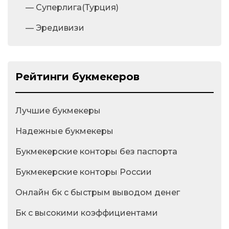
— Суперлига(Турция)
— Эредивизи
Рейтинги букмекеров
Лучшие букмекеры
Надежные букмекеры
Букмекерские конторы без паспорта
Букмекерские конторы России
Онлайн бк с быстрым выводом денег
Бк с высокими коэффициентами