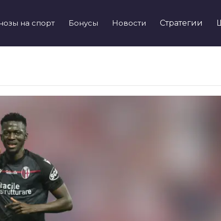
нозы на спорт
Бонусы
Новости
Стратегии