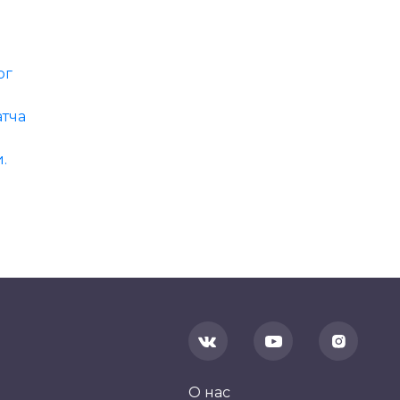
ог
атча
.
О нас