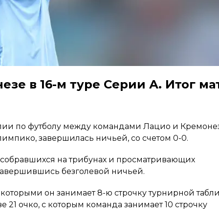
зе в 16-м туре Серии А. Итог ма
алии по футболу между командами Лацио и Кремонез
импико, завершилась ничьей, со счетом 0-0.
 собравшихся на трибунах и просматривающих
завершившись безголевой ничьей.
с которыми он занимает 8-ю строчку турнирной табл
е 21 очко, с которым команда занимает 10 строчку