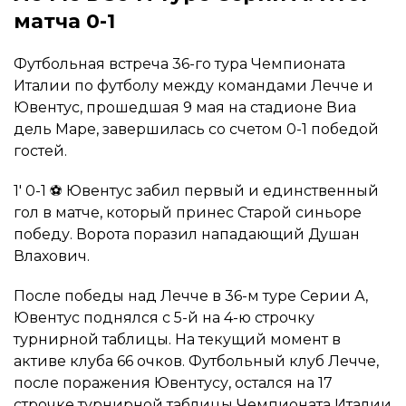
матча 0-1
Футбольная встреча 36-го тура Чемпионата
Италии по футболу между командами Лечче и
Ювентус, прошедшая 9 мая на стадионе Виа
дель Маре, завершилась со счетом 0-1 победой
гостей.
1′ 0-1 ⚽ Ювентус забил первый и единственный
гол в матче, который принес Старой синьоре
победу. Ворота поразил нападающий Душан
Влахович.
После победы над Лечче в 36-м туре Серии А,
Ювентус поднялся с 5-й на 4-ю строчку
турнирной таблицы. На текущий момент в
активе клуба 66 очков. Футбольный клуб Лечче,
после поражения Ювентусу, остался на 17
строчке турнирной таблицы Чемпионата Италии