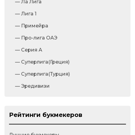
— Ла Лига
— Лига 1
— Примейра
— Про-лига ОАЭ
— Серия А
— Суперлига(Греция)
— Суперлига(Турция)
— Эредивизи
Рейтинги букмекеров
Лучшие букмекеры