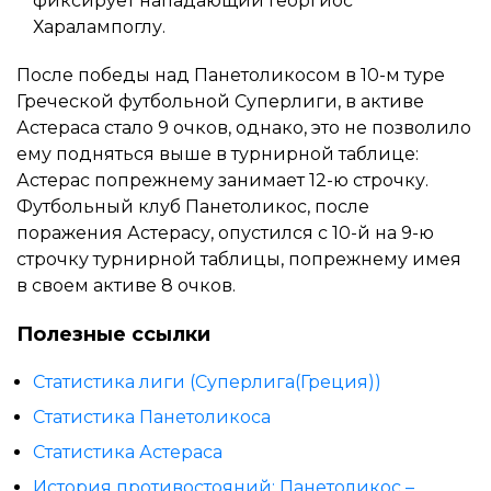
фиксирует нападающий Георгиос
Харалампоглу.
После победы над Панетоликосом в 10-м туре
Греческой футбольной Суперлиги, в активе
Астераса стало 9 очков, однако, это не позволило
ему подняться выше в турнирной таблице:
Астерас попрежнему занимает 12-ю строчку.
Футбольный клуб Панетоликос, после
поражения Астерасу, опустился с 10-й на 9-ю
строчку турнирной таблицы, попрежнему имея
в своем активе 8 очков.
Полезные ссылки
Статистика лиги (Суперлига(Греция))
Статистика Панетоликоса
Статистика Астераса
История противостояний: Панетоликос –