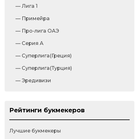
— Лига 1
— Примейра
— Про-лига ОАЭ
— Серия А
— Суперлига(Греция)
— Суперлига(Турция)
— Эредивизи
Рейтинги букмекеров
Лучшие букмекеры