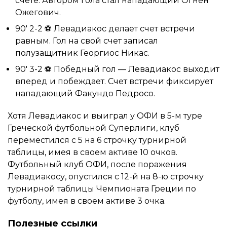
счете. Автором гола стал нападающий Огнен
Ожегович.
90′ 2-2 ⚽ Левадиакос делает счет встречи
равным. Гол на свой счет записал
полузащитник Георгиос Никас.
90′ 3-2 ⚽ Победный гол — Левадиакос выходит
вперед и побеждает. Счет встречи фиксирует
нападающий Факундо Педросо.
Хотя Левадиакос и выиграл у ОФИ в 5-м туре
Греческой футбольной Суперлиги, клуб
переместился с 5 на 6 строчку турнирной
таблицы, имея в своем активе 10 очков.
Футбольный клуб ОФИ, после поражения
Левадиакосу, опустился с 12-й на 8-ю строчку
турнирной таблицы Чемпионата Греции по
футболу, имея в своем активе 3 очка.
Полезные ссылки