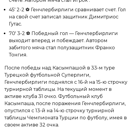
счете. Автором мяча стал игрок .
45′ 2-2 ⚽ Генчлербирлиги сравнивает счет. Гол
на свой счет записал защитник Димитриос
Гутас.
70′ 3-2 ⚽ Победный гол — Генчлербирлиги
выходит вперед и побеждает. Автором
забитого мяча стал полузащитник Франко
Тонгия.
После победы над Касымпашой в 33-м туре
Турецкой футбольной Суперлиги,
Генчлербирлиги поднялся с 16-й на 15-ю строчку
турнирной таблицы. На текущий момент в
активе клуба 31 очко. Футбольный клуб
Касымпаша, после поражения Генчлербирлиги,
опустился с 13-й на 14-ю строчку турнирной
таблицы Чемпионата Турции по футболу, имея в
своем активе 32 очка.