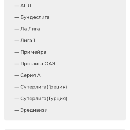
— АПЛ
— Бундеслига
— Ла Лига
— Лига 1
— Примейра
— Про-лига ОАЭ
— Серия А
— Суперлига(Греция)
— Суперлига(Турция)
— Эредивизи