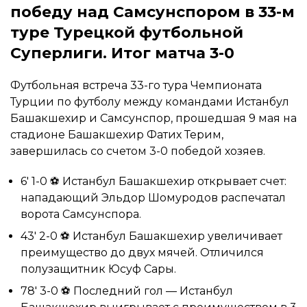
победу над Самсунспором в 33-м
туре Турецкой футбольной
Суперлиги. Итог матча 3-0
Футбольная встреча 33-го тура Чемпионата
Турции по футболу между командами Истанбул
Башакшехир и Самсунспор, прошедшая 9 мая на
стадионе Башакшехир Фатих Терим,
завершилась со счетом 3-0 победой хозяев.
6′ 1-0 ⚽ Истанбул Башакшехир открывает счет:
нападающий Эльдор Шомуродов распечатал
ворота Самсунспора.
43′ 2-0 ⚽ Истанбул Башакшехир увеличивает
преимущество до двух мячей. Отличился
полузащитник Юсуф Сары.
78′ 3-0 ⚽ Последний гол — Истанбул