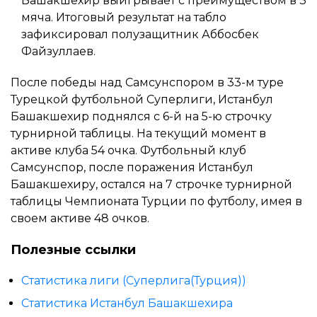
Башакшехир выигрывает с преимуществом в 3
мяча. Итоговый результат на табло
зафиксировал полузащитник Аббосбек
Файзуллаев.
После победы над Самсунспором в 33-м туре
Турецкой футбольной Суперлиги, Истанбул
Башакшехир поднялся с 6-й на 5-ю строчку
турнирной таблицы. На текущий момент в
активе клуба 54 очка. Футбольный клуб
Самсунспор, после поражения Истанбул
Башакшехиру, остался на 7 строчке турнирной
таблицы Чемпионата Турции по футболу, имея в
своем активе 48 очков.
Полезные ссылки
Статистика лиги (Суперлига(Турция))
Статистика Истанбул Башакшехира