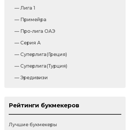
— Лига 1
— Примейра
— Про-лига ОАЭ
— Серия А
— Суперлига(Греция)
— Суперлига(Турция)
— Эредивизи
Рейтинги букмекеров
Лучшие букмекеры