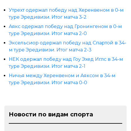
Утрехт одержал победу над Херенвеном в 0-м
туре Эредивизи. Итог матча 3-2
Аякс одержал победу над Гронингеном в 0-м
туре Эредивизи. Итог матча 2-0
Эксельсиор одержал победу над Спартой в 34-
м туре Эредивизи. Итог матча 2-3
НЕК одержал победу над Гоу Эхед Иглс в 34-м
туре Эредивизи. Итог матча 2-1
Ничья между Херенвеном и Аяксом в 34-м
туре Эредивизи. Итог матча 0-0
Новости по видам спорта