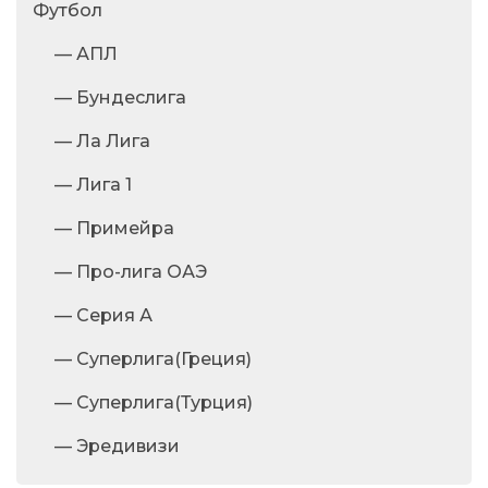
Футбол
— АПЛ
— Бундеслига
— Ла Лига
— Лига 1
— Примейра
— Про-лига ОАЭ
— Серия А
— Суперлига(Греция)
— Суперлига(Турция)
— Эредивизи