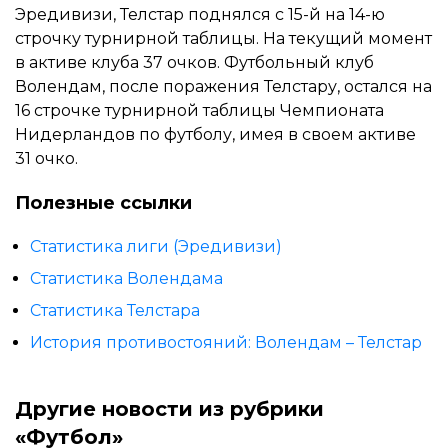
Эредивизи, Телстар поднялся с 15-й на 14-ю
строчку турнирной таблицы. На текущий момент
в активе клуба 37 очков. Футбольный клуб
Волендам, после поражения Телстару, остался на
16 строчке турнирной таблицы Чемпионата
Нидерландов по футболу, имея в своем активе
31 очко.
Полезные ссылки
Статистика лиги (Эредивизи)
Статистика Волендама
Статистика Телстара
История противостояний: Волендам – Телстар
Другие новости из рубрики
«Футбол»