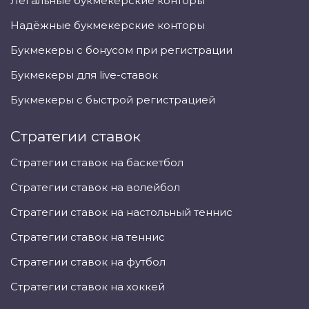
Легальные букмекерские конторы
Надёжные букмекерские конторы
Букмекеры с бонусом при регистрации
Букмекеры для live-ставок
Букмекеры с быстрой регистрацией
Стратегии ставок
Стратегии ставок на баскетбол
Стратегии ставок на волейбол
Стратегии ставок на настольный теннис
Стратегии ставок на теннис
Стратегии ставок на футбол
Стратегии ставок на хоккей